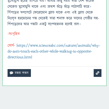
মুখোমুখি হয়েই এগিয়ে যায়। আবার কিছু সময় তারা বেশ কয়েক
সেকেন্ড মুখোমুখি থাকে এবং ক্রমশ শুঁড়ে শুঁড়ে লাঠালাঠি করে।
পিঁপড়ের তলপেটে ফেরোমোন গ্ল্যান্ড থাকে এবং এই গ্ল্যান্ড থেকে
নিঃসৃত হরমোনের গন্ধ থেকেই তারা শনাক্ত করে তাদের গোষ্ঠীর সহ-
পিঁপড়েদের আর গন্ধটা একটু সন্দেহজনক হলেই ব্যস।
-সংগৃহিত
সোর্স-
https://www.scienceabc.com/nature/animals/why-
do-ants-touch-each-other-while-walking-in-opposite-
directions.html