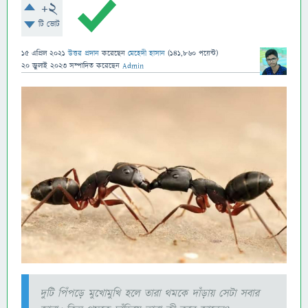
+2
টি ভোট
15 এপ্রিল 2021
উত্তর প্রদান
করেছেন
মেহেদী হাসান
(
141,860
পয়েন্ট)
20 জুলাই 2023
সম্পাদিত
করেছেন
Admin
দুটি পিঁপড়ে মুখোমুখি হলে তারা থমকে দাঁড়ায় সেটা সবার