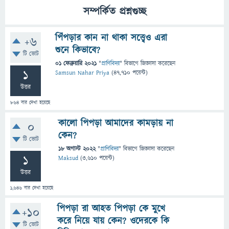
সম্পর্কিত প্রশ্নগুচ্ছ
পিঁপড়ার কান না থাকা সত্ত্বেও এরা
+6
শুনে কিভাবে?
টি ভোট
01 ফেব্রুয়ারি 2021
"
প্রাণিবিদ্যা
" বিভাগে
জিজ্ঞাসা
করেছেন
1
Samsun Nahar Priya
(
47,710
পয়েন্ট)
উত্তর
864
বার দেখা হয়েছে
কালো পিপড়া আমাদের কামড়ায় না
0
কেন?
টি ভোট
18 অগাস্ট 2022
"
প্রাণিবিদ্যা
" বিভাগে
জিজ্ঞাসা
করেছেন
1
Maksud
(
3,610
পয়েন্ট)
উত্তর
1,646
বার দেখা হয়েছে
পিপড়া রা আহত পিপড়া কে মুখে
+10
করে নিয়ে যায় কেন? ওদেরকে কি
টি ভোট