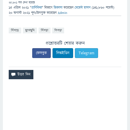
25,601
বার দেখা হয়েছে
15 এপ্রিল 2021
"
প্রাণিবিদ্যা
" বিভাগে
জিজ্ঞাসা
করেছেন
মেহেদী হাসান
(
141,860
পয়েন্ট)
20 অগাস্ট 2021
পূনঃট্যাগযুক্ত
করেছেন
Admin
পিঁপড়ে
মুখোমুখি
পিঁপড়া
পিপড়া
প্রশ্নোত্তরটি শেয়ার করুন
ফেসবুক
লিঙ্কইডিন
Telegram