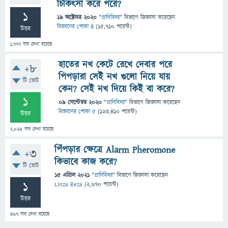
চিকিৎসা করে পরে?
1
19 অক্টোবর 2020
"
প্রাণিবিদ্যা
" বিভাগে
জিজ্ঞাসা
করেছেন
বিজ্ঞানের পোকা ৪
(
15,710
পয়েন্ট)
উত্তর
1,777
বার দেখা হয়েছে
হাতের নখ কেটে রেখে দেবার পরে
+8
পিপড়ারা সেই নখ গুলো নিয়ে যায়
টি ভোট
কেন? সেই নখ দিয়ে কিই বা করে?
1
09 সেপ্টেম্বর 2020
"
প্রাণিবিদ্যা
" বিভাগে
জিজ্ঞাসা
করেছেন
বিজ্ঞানের পোকা ৫
(
123,410
পয়েন্ট)
উত্তর
2,029
বার দেখা হয়েছে
পিঁপড়ার ক্ষেত্রে Alarm Pheromone
+3
কিভাবে কাজ করে?
টি ভোট
15 এপ্রিল 2021
"
প্রাণিবিদ্যা
" বিভাগে
জিজ্ঞাসা
করেছেন
1
Linza Reza
(
2,670
পয়েন্ট)
উত্তর
467
বার দেখা হয়েছে