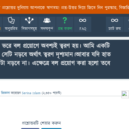
তির প্রশ্নোত্তর দুনিয়ায় আপনাকে স্বাগতম! প্রশ্ন-উত্তর দিয়ে জিতে নিন পুরস্কার, বিস্ত
!
অনুত্তরিত
বিভাগসমূহ
সদস্যবৃন্দ
প্রশ্ন করুন
FAQ
চ্যাট রুম
ো ভরে বল প্রয়োগে অবশ্যই ত্বরণ হয়। আমি একটি
 সেটি নড়বে অর্থাৎ ত্বরণ দৃশ্যমান।আবার যদি হাত
সেটা নড়বে না। এক্ষেত্রে বল প্রয়োগ করা হলো তবে
জিজ্ঞাসা
করেছেন
Serina Islam
(
2,350
পয়েন্ট)
প্রশ্নোত্তরটি শেয়ার করুন