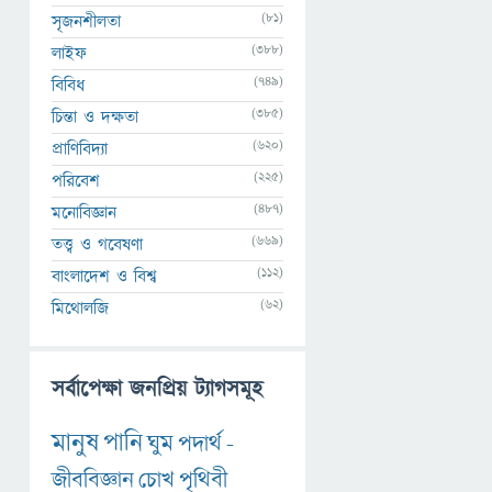
(81)
সৃজনশীলতা
(388)
লাইফ
(749)
বিবিধ
(385)
চিন্তা ও দক্ষতা
(620)
প্রাণিবিদ্যা
(225)
পরিবেশ
(487)
মনোবিজ্ঞান
(669)
তত্ত্ব ও গবেষণা
(112)
বাংলাদেশ ও বিশ্ব
(62)
মিথোলজি
সর্বাপেক্ষা জনপ্রিয় ট্যাগসমূহ
মানুষ
পানি
ঘুম
পদার্থ
-
জীববিজ্ঞান
চোখ
পৃথিবী