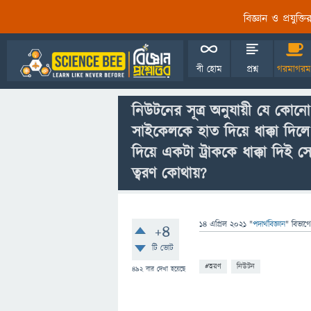
বিজ্ঞান ও প্রযুক্
বী হোম
প্রশ্ন
গরমাগরম
নিউটনের সূত্র অনুযায়ী যে কোন
সাইকেলকে হাত দিয়ে ধাক্কা দিলে
দিয়ে একটা ট্রাককে ধাক্কা দিই 
ত্বরণ কোথায়?
14 এপ্রিল 2021
"
পদার্থবিজ্ঞান
" বিভাগে
+4
টি ভোট
#ত্বরণ
নিউটন
492
বার দেখা হয়েছে