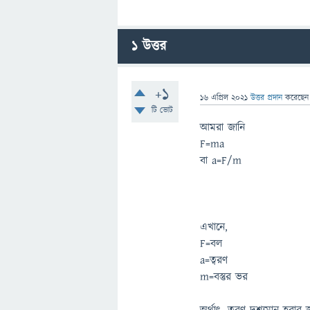
1
উত্তর
+1
16 এপ্রিল 2021
উত্তর প্রদান
করেছে
টি ভোট
আমরা জানি
F=ma
বা a=F/m
এখানে,
F=বল
a=ত্বরণ
m=বস্তুর ভর