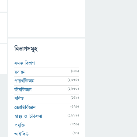
বিভাগসমূহ
সমস্ত বিভাগ
(641)
রসায়ন
(1,035)
পদার্থবিজ্ঞান
(1,830)
জীববিজ্ঞান
(159)
গণিত
(526)
জ্যোতির্বিজ্ঞান
(1,989)
স্বাস্থ্য ও চিকিৎসা
(736)
প্রযুক্তি
(67)
আইকিউ