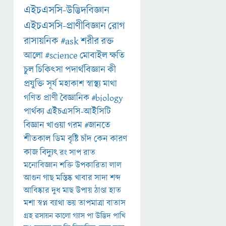
এইচএসসি-উদ্ভিদবিজ্ঞান
এইচএসসি-প্রাণীবিজ্ঞান
রোগ
রাসায়নিক
#ask
শরীর
রক্ত
আলো
#science
মোবাইল
ক্ষতি
চুল
চিকিৎসা
পদার্থবিজ্ঞান
কী
প্রযুক্তি
সূর্য
মহাকাশ
স্বাস্থ্য
মাথা
গণিত
প্রাণী
বৈজ্ঞানিক
#biology
পার্থক্য
এইচএসসি-আইসিটি
বিজ্ঞান
খাওয়া
গরম
#জানতে
শীতকাল
ডিম
বৃষ্টি
চাঁদ
কেন
কারণ
কাজ
বিদ্যুৎ
রং
সাপ
রাত
মনোবিজ্ঞান
শক্তি
উপকারিতা
লাল
আগুন
গাছ
মস্তিষ্ক
খাবার
সাদা
শব্দ
আবিষ্কার
দুধ
মাছ
উপায়
ঠাণ্ডা
হাত
মশা
স্বপ্ন
ব্যাথা
ভয়
তাপমাত্রা
বাতাস
গ্রহ
রসায়ন
কালো
গ্যাস
পা
উদ্ভিদ
পাখি