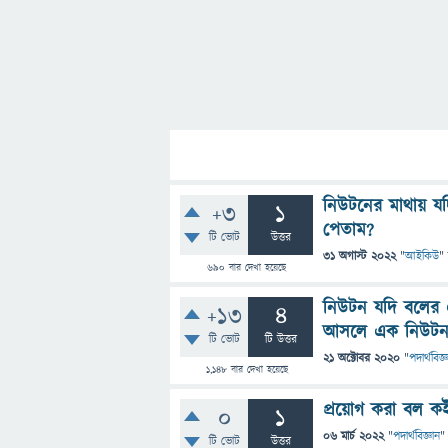
নিউটনের মাথায় যদ
+3
1
পেতাম?
টি ভোট
উত্তর
31 অগাস্ট 2022
"
আইকিউ
"
690
বার দেখা হয়েছে
নিউটন যদি বলের 
+13
4
আসলে এক নিউটন 
টি ভোট
টি উত্তর
21 অক্টোবর 2020
"
পদার্থবিজ্
1,148
বার দেখা হয়েছে
প্রয়োগ করা বল ক
0
1
06 মার্চ 2022
"
পদার্থবিজ্ঞান
"
টি ভোট
উত্তর