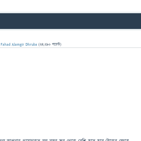
ন
Fahad Alamgir Dhruba
(
24,290
পয়েন্ট)