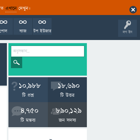
ারিত
এখানে
দেখুন।
পোল
ব্যাজ
টপ ইউজার
লগ ইন
10,988
18,690
টি প্রশ্ন
টি উত্তর
4,750
890,129
টি মন্তব্য
জন সদস্য