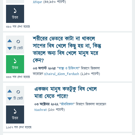
Atiqur
(
43,950
পয়েন্ট)
1
উত্তর
396
বার দেখা হয়েছে
শরীরের ভেতরে কাটা না থাকলে
0
সাপের বিষ খেলে কিছু হয় না, কিন্তু
টি ভোট
তাহলে অন্য বিষ খেলে মানুষ মরে
1
কেন?
উত্তর
03 অগাস্ট 2025
"
স্বাস্থ্য ও চিকিৎসা
" বিভাগে
জিজ্ঞাসা
করেছেন
Khairul_Alom_Fardush
(
1,150
পয়েন্ট)
333
বার দেখা হয়েছে
একজন মানুষ কতটুকু বিষ খেলে
0
মারা যেতে পারে?
টি ভোট
03 অক্টোবর 2022
"
জীববিজ্ঞান
" বিভাগে
জিজ্ঞাসা
করেছেন
1
Nushrat
(
120
পয়েন্ট)
উত্তর
1,657
বার দেখা হয়েছে