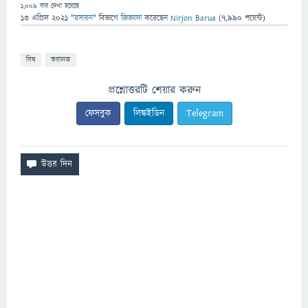
1,009
বার দেখা হয়েছে
13 এপ্রিল 2021
"
রসায়ন
" বিভাগে
জিজ্ঞাসা
করেছেন
Nirjon Barua
(
7,990
পয়েন্ট)
বিষ
ভয়ানক
প্রশ্নোত্তরটি শেয়ার করুন
ফেসবুক
লিঙ্কইডিন
Telegram