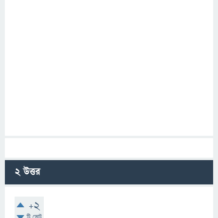
2
উত্তর
+2
টি ভোট