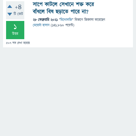
সাপে কাটলে সেখানে শক্ত করে
+4
বাঁধলে বিষ ছড়াতে পারে না?
টি ভোট
28 ফেব্রুয়ারি 2021
"
মিথোলজি
" বিভাগে
জিজ্ঞাসা
করেছেন
1
মেহেদী হাসান
(
141,860
পয়েন্ট)
উত্তর
507
বার দেখা হয়েছে