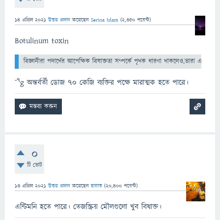
14 এপ্রিল 2021
উত্তর প্রদান
করেছেন
Serina Islam
(
2,350
পয়েন্ট)
Botulinum toxin
বিজ্ঞানীরা পদার্থের আপেক্ষিক বিষাক্ততা সম্পর্কে পৃথক ধারণা থাকলেও,তারা একমত 
-7
g অন্তর্বর্তী ডোজ 70 কেজি ব্যক্তির পক্ষে মারাত্মক হতে পারে।
0
টি ভোট
13 এপ্রিল 2021
উত্তর প্রদান
করেছেন
হায়াত
(
20,400
পয়েন্ট)
এন্টিমনি হতে পারে। তেজস্ক্রিয় মৌলগুলো খুব বিষাক্ত।