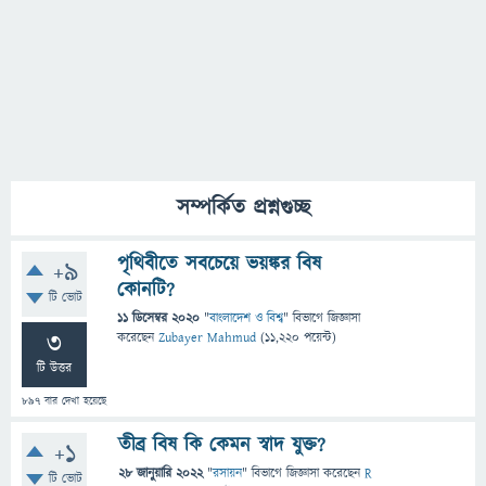
সম্পর্কিত প্রশ্নগুচ্ছ
পৃথিবীতে সবচেয়ে ভয়ঙ্কর বিষ
+9
কোনটি?
টি ভোট
11 ডিসেম্বর 2020
"
বাংলাদেশ ও বিশ্ব
" বিভাগে
জিজ্ঞাসা
3
করেছেন
Zubayer Mahmud
(
11,220
পয়েন্ট)
টি উত্তর
897
বার দেখা হয়েছে
তীব্র বিষ কি কেমন স্বাদ যুক্ত?
+1
28 জানুয়ারি 2022
"
রসায়ন
" বিভাগে
জিজ্ঞাসা
করেছেন
R
টি ভোট