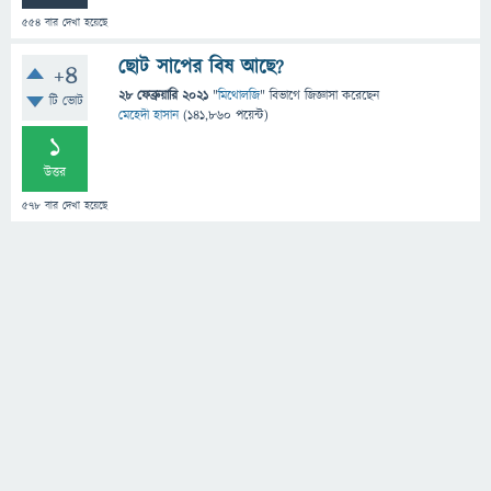
554
বার দেখা হয়েছে
ছোট সাপের বিষ আছে?
+4
28 ফেব্রুয়ারি 2021
"
মিথোলজি
" বিভাগে
জিজ্ঞাসা
করেছেন
টি ভোট
মেহেদী হাসান
(
141,860
পয়েন্ট)
1
উত্তর
578
বার দেখা হয়েছে