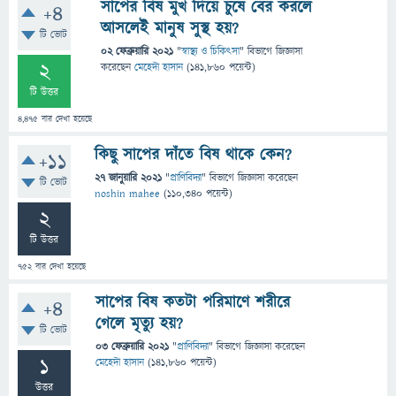
সাপের বিষ মুখ দিয়ে চুষে বের করলে
+4
আসলেই মানুষ সুস্থ হয়?
টি ভোট
02 ফেব্রুয়ারি 2021
"
স্বাস্থ্য ও চিকিৎসা
" বিভাগে
জিজ্ঞাসা
2
করেছেন
মেহেদী হাসান
(
141,860
পয়েন্ট)
টি উত্তর
4,475
বার দেখা হয়েছে
কিছু সাপের দাঁতে বিষ থাকে কেন?
+11
27 জানুয়ারি 2021
"
প্রাণিবিদ্যা
" বিভাগে
জিজ্ঞাসা
করেছেন
টি ভোট
noshin mahee
(
110,340
পয়েন্ট)
2
টি উত্তর
752
বার দেখা হয়েছে
সাপের বিষ কতটা পরিমাণে শরীরে
+4
গেলে মৃত্যু হয়?
টি ভোট
03 ফেব্রুয়ারি 2021
"
প্রাণিবিদ্যা
" বিভাগে
জিজ্ঞাসা
করেছেন
1
মেহেদী হাসান
(
141,860
পয়েন্ট)
উত্তর