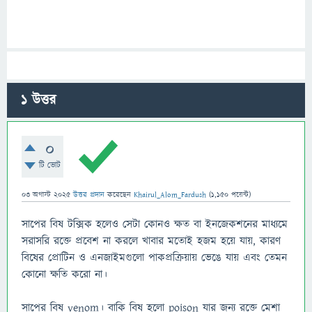
1
উত্তর
0
টি ভোট
03 অগাস্ট 2025
উত্তর প্রদান
করেছেন
Khairul_Alom_Fardush
(
1,150
পয়েন্ট)
সাপের বিষ টক্সিক হলেও সেটা কোনও ক্ষত বা ইনজেকশনের মাধ্যমে
সরাসরি রক্তে প্রবেশ না করলে খাবার মতোই হজম হয়ে যায়, কারণ
বিষের প্রোটিন ও এনজাইমগুলো পাকপ্রক্রিয়ায় ভেঙে যায় এবং তেমন
কোনো ক্ষতি করো না।
সাপের বিষ venom। বাকি বিষ হলো poison যার জন্য রক্তে মেশা