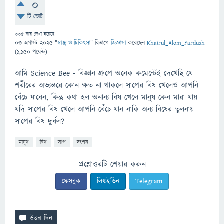
0
টি ভোট
335
বার দেখা হয়েছে
03 অগাস্ট 2025
"
স্বাস্থ্য ও চিকিৎসা
" বিভাগে
জিজ্ঞাসা
করেছেন
Khairul_Alom_Fardush
(
1,150
পয়েন্ট)
আমি Science Bee - বিজ্ঞান গ্রুপে অনেক কমেন্টেই দেখেছি যে
শরীরের অভ্যন্তরে কোন ক্ষত না থাকলে সাপের বিষ খেলেও আপনি
বেঁচে যাবেন, কিন্তু কথা হল অনান্য বিষ খেলে মানুষ কেন মারা যায়
যদি সাপের বিষ খেলে আপনি বেঁচে যান নাকি অন্য বিষের তুলনায়
সাপের বিষ দুর্বল?
মানুষ
বিষ
সাপ
দংশন
প্রশ্নোত্তরটি শেয়ার করুন
ফেসবুক
লিঙ্কইডিন
Telegram