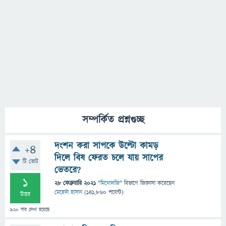
সম্পর্কিত প্রশ্নগুচ্ছ
দংশন করা সাপকে উল্টো কামড়
+4
দিলে বিষ ফেরত চলে যায় সাপের
টি ভোট
ভেতরে?
1
28 ফেব্রুয়ারি 2021
"
মিথোলজি
" বিভাগে
জিজ্ঞাসা
করেছেন
মেহেদী হাসান
(
141,860
পয়েন্ট)
উত্তর
920
বার দেখা হয়েছে