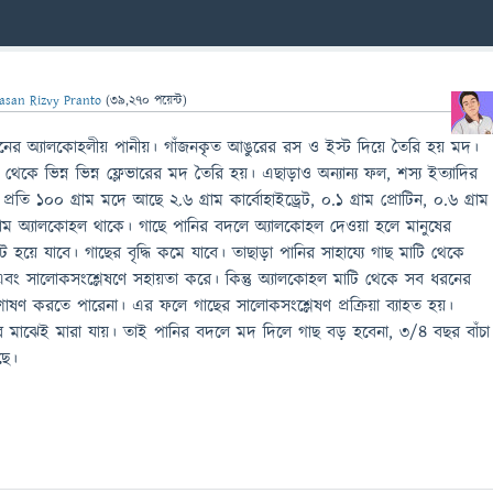
asan Rizvy Pranto
(
39,270
পয়েন্ট)
ের অ্যালকোহলীয় পানীয়। গাঁজনকৃত আঙুরের রস ও ইস্ট দিয়ে তৈরি হয় মদ।
থেকে ভিন্ন ভিন্ন ফ্লেভারের মদ তৈরি হয়। এছাড়াও অন্যান্য ফল, শস্য ইত্যাদির
তি ১০০ গ্রাম মদে আছে ২.৬ গ্রাম কার্বোহাইড্রেট, ০.১ গ্রাম প্রোটিন, ০.৬ গ্রাম
গ্রাম অ্যালকোহল থাকে। গাছে পানির বদলে অ্যালকোহল দেওয়া হলে মানুষের
 হয়ে যাবে। গাছের বৃদ্ধি কমে যাবে। তাছাড়া পানির সাহায্যে গাছ মাটি থেকে
ে এবং সালোকসংশ্লেষণে সহায়তা করে। কিন্তু অ্যালকোহল মাটি থেকে সব ধরনের
শোষণ করতে পারেনা। এর ফলে গাছের সালোকসংশ্লেষণ প্রক্রিয়া ব্যাহত হয়।
র মাঝেই মারা যায়। তাই পানির বদলে মদ দিলে গাছ বড় হবেনা, ৩/৪ বছর বাঁচা
ছে।