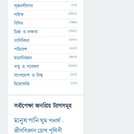
(81)
সৃজনশীলতা
(388)
লাইফ
(749)
বিবিধ
(385)
চিন্তা ও দক্ষতা
(620)
প্রাণিবিদ্যা
(225)
পরিবেশ
(487)
মনোবিজ্ঞান
(669)
তত্ত্ব ও গবেষণা
(112)
বাংলাদেশ ও বিশ্ব
(62)
মিথোলজি
সর্বাপেক্ষা জনপ্রিয় ট্যাগসমূহ
মানুষ
পানি
ঘুম
পদার্থ
-
জীববিজ্ঞান
চোখ
পৃথিবী