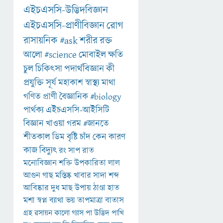
এইচএসসি-উদ্ভিদবিজ্ঞান
এইচএসসি-প্রাণীবিজ্ঞান
রোগ
রাসায়নিক
#ask
শরীর
রক্ত
আলো
#science
মোবাইল
ক্ষতি
চুল
চিকিৎসা
পদার্থবিজ্ঞান
কী
প্রযুক্তি
সূর্য
মহাকাশ
স্বাস্থ্য
মাথা
গণিত
প্রাণী
বৈজ্ঞানিক
#biology
পার্থক্য
এইচএসসি-আইসিটি
বিজ্ঞান
খাওয়া
গরম
#জানতে
শীতকাল
ডিম
বৃষ্টি
চাঁদ
কেন
কারণ
কাজ
বিদ্যুৎ
রং
সাপ
রাত
মনোবিজ্ঞান
শক্তি
উপকারিতা
লাল
আগুন
গাছ
মস্তিষ্ক
খাবার
সাদা
শব্দ
আবিষ্কার
দুধ
মাছ
উপায়
ঠাণ্ডা
হাত
মশা
স্বপ্ন
ব্যাথা
ভয়
তাপমাত্রা
বাতাস
গ্রহ
রসায়ন
কালো
গ্যাস
পা
উদ্ভিদ
পাখি