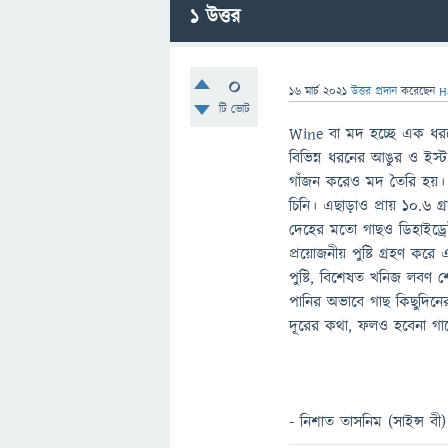
1
উত্তর
0
16 মার্চ 2021
উত্তর প্রদান
করেছেন
H
টি ভোট
Wine বা মদ হচ্ছে এক ধরন
বিভিন্ন ধরনের আঙুর ও ইস্ট 
গাঁজন করেও মদ তৈরি হয়। প্র
চিনি। এছাড়াও প্রায় ১০.৬ 
দেহের মতো গাছও ডিহাইড্রেট
প্রয়োজনীয় পুষ্টি গ্রহণ কর
পুষ্টি, বিশেষত খনিজ লবণ 
পানির অভাবে গাছ কিছুদিনে
দূরের কথা, ফলও হবেনা গা
- নিশাত তাসনিম (সাইন্স বী)