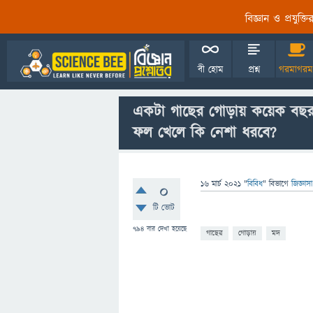
বিজ্ঞান ও প্রযুক্
বী হোম
প্রশ্ন
গরমাগরম
একটা গাছের গোড়ায় কয়েক বছর
ফল খেলে কি নেশা ধরবে?
16 মার্চ 2021
"
বিবিধ
" বিভাগে
জিজ্ঞাস
0
টি ভোট
794
বার দেখা হয়েছে
গাছের
গোড়ায়
মদ