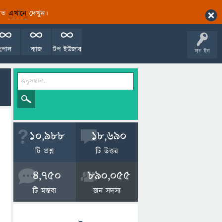
ারিত
এখানে
দেখুন।
পোল
ব্যাজ
টপ ইউজার
লগ ইন
10,988
18,690
টি প্রশ্ন
টি উত্তর
4,750
890,055
টি মন্তব্য
জন সদস্য