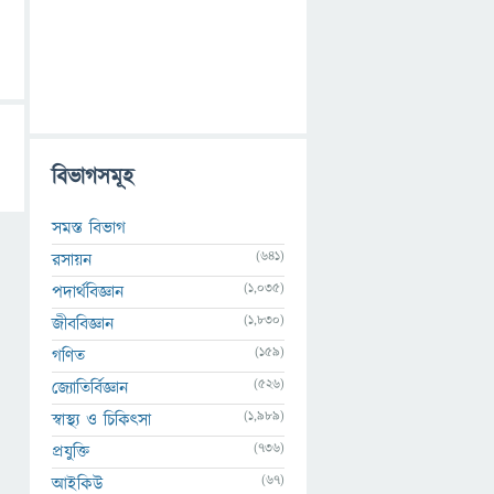
বিভাগসমূহ
সমস্ত বিভাগ
(641)
রসায়ন
(1,035)
পদার্থবিজ্ঞান
(1,830)
জীববিজ্ঞান
(159)
গণিত
(526)
জ্যোতির্বিজ্ঞান
(1,989)
স্বাস্থ্য ও চিকিৎসা
(736)
প্রযুক্তি
(67)
আইকিউ