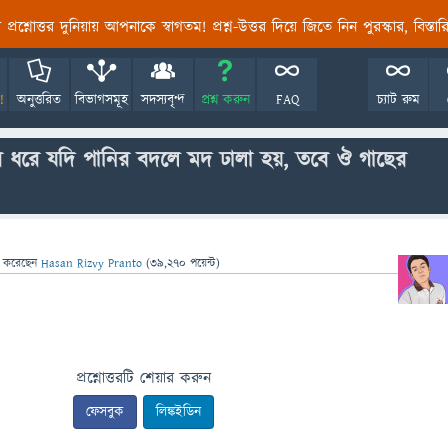
তির প্রশ্নোত্তর দুনিয়ায় আপনাকে স্বাগতম! প্রশ্ন-উত্তর দিয়ে জিতে নিন পুরস্কার, বিস্ত
!
অনুত্তরিত
বিভাগসমূহ
সদস্যবৃন্দ
প্রশ্ন করুন
FAQ
চ্যাট রুম
 ধরে যদি পানির বদলে মদ ঢালা হয়, তবে ঔ গাছের
া
করেছেন
Hasan Rizvy Pranto
(
39,270
পয়েন্ট)
প্রশ্নোত্তরটি শেয়ার করুন
ফেসবুক
লিঙ্কইডিন