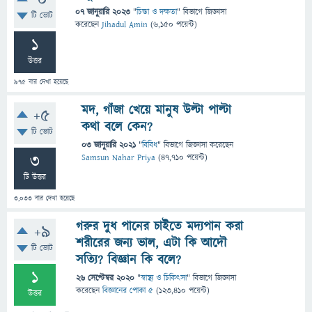
0
07 জানুয়ারি 2023
"
চিন্তা ও দক্ষতা
" বিভাগে
জিজ্ঞাসা
টি ভোট
করেছেন
Jihadul Amin
(
6,150
পয়েন্ট)
1
উত্তর
975
বার দেখা হয়েছে
মদ, গাঁজা খেয়ে মানুষ উল্টা পাল্টা
+5
কথা বলে কেন?
টি ভোট
03 জানুয়ারি 2021
"
বিবিধ
" বিভাগে
জিজ্ঞাসা
করেছেন
3
Samsun Nahar Priya
(
47,710
পয়েন্ট)
টি উত্তর
3,033
বার দেখা হয়েছে
গরুর দুধ পানের চাইতে মদ্যপান করা
+9
শরীরের জন্য ভাল, এটা কি আদৌ
টি ভোট
সত্যি? বিজ্ঞান কি বলে?
1
26 সেপ্টেম্বর 2020
"
স্বাস্থ্য ও চিকিৎসা
" বিভাগে
জিজ্ঞাসা
করেছেন
বিজ্ঞানের পোকা ৫
(
123,410
পয়েন্ট)
উত্তর