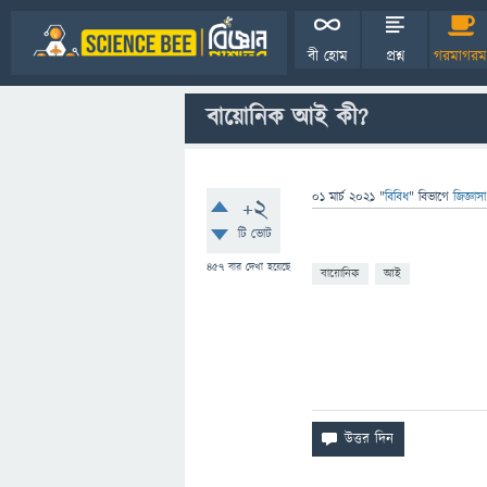
বী হোম
প্রশ্ন
গরমাগরম
বায়োনিক আই কী?
01 মার্চ 2021
"
বিবিধ
" বিভাগে
জিজ্ঞাস
+2
টি ভোট
457
বার দেখা হয়েছে
বায়োনিক
আই