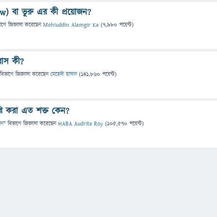
w) বা ভুরু এর কী প্রয়োজন?
াগে
জিজ্ঞাসা
করেছেন
Mohiuddin Alamgir Ka
(
7,980
পয়েন্ট)
াস কী?
 বিভাগে
জিজ্ঞাসা
করেছেন
মেহেদী হাসান
(
141,860
পয়েন্ট)
রি করা এত শক্ত কেন?
ান
" বিভাগে
জিজ্ঞাসা
করেছেন
HABA Audrita Roy
(
105,570
পয়েন্ট)