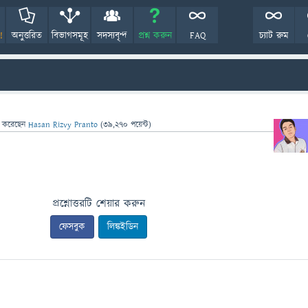
!
অনুত্তরিত
বিভাগসমূহ
সদস্যবৃন্দ
প্রশ্ন করুন
FAQ
চ্যাট রুম
া
করেছেন
Hasan Rizvy Pranto
(
39,270
পয়েন্ট)
প্রশ্নোত্তরটি শেয়ার করুন
ফেসবুক
লিঙ্কইডিন