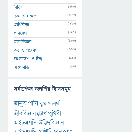
(749)
বিবিধ
(385)
চিন্তা ও দক্ষতা
(620)
প্রাণিবিদ্যা
(225)
পরিবেশ
(488)
মনোবিজ্ঞান
(669)
তত্ত্ব ও গবেষণা
(112)
বাংলাদেশ ও বিশ্ব
(62)
মিথোলজি
সর্বাপেক্ষা জনপ্রিয় ট্যাগসমূহ
মানুষ
পানি
ঘুম
পদার্থ
-
জীববিজ্ঞান
চোখ
পৃথিবী
এইচএসসি-উদ্ভিদবিজ্ঞান
এইচএসসি-প্রাণীবিজ্ঞান
রোগ