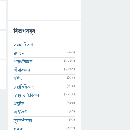
বিভাগসমূহ
সমস্ত বিভাগ
(641)
রসায়ন
(1,035)
পদার্থবিজ্ঞান
(1,830)
জীববিজ্ঞান
(159)
গণিত
(526)
জ্যোতির্বিজ্ঞান
(1,989)
স্বাস্থ্য ও চিকিৎসা
(736)
প্রযুক্তি
(67)
আইকিউ
(81)
সৃজনশীলতা
(388)
লাইফ