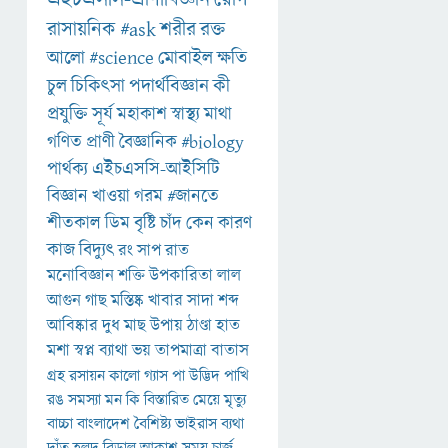
রাসায়নিক
#ask
শরীর
রক্ত
আলো
#science
মোবাইল
ক্ষতি
চুল
চিকিৎসা
পদার্থবিজ্ঞান
কী
প্রযুক্তি
সূর্য
মহাকাশ
স্বাস্থ্য
মাথা
গণিত
প্রাণী
বৈজ্ঞানিক
#biology
পার্থক্য
এইচএসসি-আইসিটি
বিজ্ঞান
খাওয়া
গরম
#জানতে
শীতকাল
ডিম
বৃষ্টি
চাঁদ
কেন
কারণ
কাজ
বিদ্যুৎ
রং
সাপ
রাত
মনোবিজ্ঞান
শক্তি
উপকারিতা
লাল
আগুন
গাছ
মস্তিষ্ক
খাবার
সাদা
শব্দ
আবিষ্কার
দুধ
মাছ
উপায়
ঠাণ্ডা
হাত
মশা
স্বপ্ন
ব্যাথা
ভয়
তাপমাত্রা
বাতাস
গ্রহ
রসায়ন
কালো
গ্যাস
পা
উদ্ভিদ
পাখি
রঙ
সমস্যা
মন
কি
বিস্তারিত
মেয়ে
মৃত্যু
বাচ্চা
বাংলাদেশ
বৈশিষ্ট্য
ভাইরাস
ব্যথা