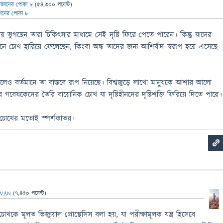
িজ্ঞানের পোকা ৮
(
54,300
পয়েন্ট)
্ঞানের পোকা ৮
নতায় ভুগছেন তারা চিকিৎসার মাধ্যমে সেই দৃষ্টি ফিরে পেতে পারেন। কিন্তু যাদের
 চোখ হারিয়ে ফেলেছেন, কিংবা অন্ধ তাদের জন্য আশির্বাদ স্বরূপ হয়ে এসেছে
েও বর্তমানে তা বাস্তবে রূপ নিয়েছে। বিশ্বজুড়ে লাখো মানুষকে আশার আলো
্রের গবেষকেদের তৈরি বায়োনিক চোখ যা দৃষ্টিহীনদের দৃষ্টিশক্তি ফিরিয়ে দিতে পারে।
চোখের মতোই স্পর্শকাতর।
EVAN
(
7,450
পয়েন্ট)
োখকে মূলত ভিজ্যুয়াল প্রোস্থেসিস বলা হয়, যা পরীক্ষামূলক যন্ত্র হিসেবে