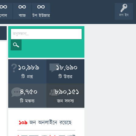
পোল
ব্যাজ
টপ ইউজার
লগ ইন
10,989
18,690
টি প্রশ্ন
টি উত্তর
4,750
890,151
টি মন্তব্য
জন সদস্য
109
জন অনলাইনে রয়েছে