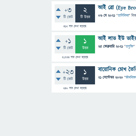
আই ব্রো (Eye Bro
+3
2
06 মে 2021
"
প্রাণিবিদ্যা
" বিভ
টি ভোট
টি উত্তর
412
বার দেখা হয়েছে
আই লাভ ইউ ভাইর
+1
1
25 ফেব্রুয়ারি 2021
"
প্রযুক্তি
"
টি ভোট
উত্তর
3,534
বার দেখা হয়েছে
বায়োনিক চোখ তৈ
+23
1
21 সেপ্টেম্বর 2020
"
জীববিজ্ঞ
টি ভোট
উত্তর
240
বার দেখা হয়েছে