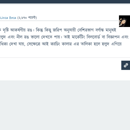
ন
Linza Reza
(
2,670
পয়েন্ট)
ৃষ্টি আকর্ষণীয় রঙ। কিন্তু কিছু জরিপ অনুযায়ী বেশিরভাগ বর্ণান্ধ মানুষই
া হলুদ এবং নীল রঙ ভালো দেখতে পায়। তাই মার্কেটিং বিলবোর্ড বা বিজ্ঞাপন এবং
্য দেখা যায়, সেক্ষেত্রে আই ক্যাচিং কালার এর তালিকা হলে হলুদ এগিয়ে