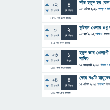
দাঁত হলুদ হয় কেন
+2
4
05 এপ্রিল 2021
"
স্বাস্থ্য ও 
টি ভোট
টি উত্তর
2,278
বার দেখা হয়েছে
ফুটবল খেলায় শুধু 
0
2
05 মার্চ 2022
"
বিবিধ
" বিভাগ
টি ভোট
টি উত্তর
962
বার দেখা হয়েছে
হলুদ আর গোলাপী 
+3
1
নাকি?
টি ভোট
উত্তর
12 ফেব্রুয়ারি 2021
"
চিন্তা ও 
1,148
বার দেখা হয়েছে
কোন রঙটি মানুষের 
+4
4
14 এপ্রিল 2021
"
বিবিধ
" বিভ
টি ভোট
টি উত্তর
1,142
বার দেখা হয়েছে