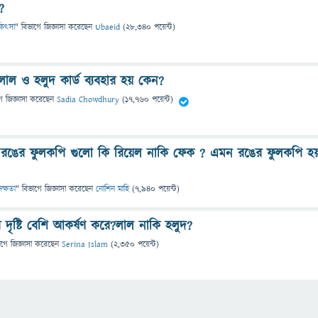
?
চিকিৎসা
" বিভাগে
জিজ্ঞাসা
করেছেন
Ubaeid
(
28,340
পয়েন্ট)
লাল ও হলুদ কার্ড ব্যবহার হয় কেন?
ে
জিজ্ঞাসা
করেছেন
Sadia Chowdhury
(
17,760
পয়েন্ট)
রঙের ফুলকপি গুলো কি রিয়েল নাকি ফেক ? এমন রঙের ফুলকপি হয
দক্ষতা
" বিভাগে
জিজ্ঞাসা
করেছেন
নোশিন মাহি
(
7,940
পয়েন্ট)
দৃষ্টি বেশি আকর্ষণ করে?লাল নাকি হলুদ?
াগে
জিজ্ঞাসা
করেছেন
Serina Islam
(
2,350
পয়েন্ট)