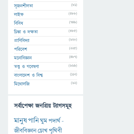
(81)
সৃজনশীলতা
(388)
লাইফ
(749)
বিবিধ
(385)
চিন্তা ও দক্ষতা
(620)
প্রাণিবিদ্যা
(225)
পরিবেশ
(487)
মনোবিজ্ঞান
(669)
তত্ত্ব ও গবেষণা
(112)
বাংলাদেশ ও বিশ্ব
(62)
মিথোলজি
সর্বাপেক্ষা জনপ্রিয় ট্যাগসমূহ
মানুষ
পানি
ঘুম
পদার্থ
-
জীববিজ্ঞান
চোখ
পৃথিবী