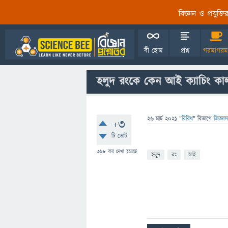
বিজ্ঞান ও প্রযুক্
বী হোম
প্রশ্ন
গরমাগরম
হলুদ রংকে কেন আই ক্যাচিং কাল
26 মার্চ 2021
"
বিবিধ
" বিভাগে
জিজ্ঞা
+3
টি ভোট
398
বার দেখা হয়েছে
হলুদ
রং
আই