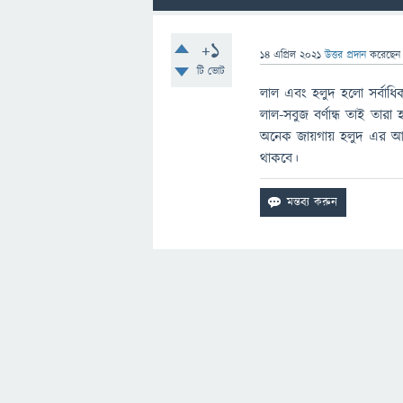
+1
14 এপ্রিল 2021
উত্তর প্রদান
করেছে
টি ভোট
লাল এবং হলুদ হলো সর্বাধিক দ
লাল-সবুজ বর্ণান্ধ তাই তার
অনেক জায়গায় হলুদ এর আধিক
থাকবে।