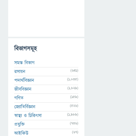
বিভাগসমূহ
সমস্ত বিভাগ
(641)
রসায়ন
(1,035)
পদার্থবিজ্ঞান
(1,829)
জীববিজ্ঞান
(159)
গণিত
(526)
জ্যোতির্বিজ্ঞান
(1,989)
স্বাস্থ্য ও চিকিৎসা
(736)
প্রযুক্তি
(67)
আইকিউ