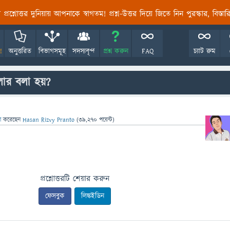
তির প্রশ্নোত্তর দুনিয়ায় আপনাকে স্বাগতম! প্রশ্ন-উত্তর দিয়ে জিতে নিন পুরস্কার, বিস্ত
!
অনুত্তরিত
বিভাগসমূহ
সদস্যবৃন্দ
প্রশ্ন করুন
FAQ
চ্যাট রুম
ার বলা হয়?
সা
করেছেন
Hasan Rizvy Pranto
(
39,270
পয়েন্ট)
প্রশ্নোত্তরটি শেয়ার করুন
ফেসবুক
লিঙ্কইডিন