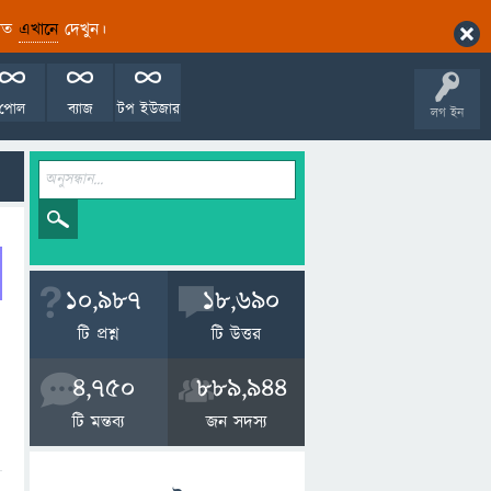
ারিত
এখানে
দেখুন।
পোল
ব্যাজ
টপ ইউজার
লগ ইন
10,987
18,690
টি প্রশ্ন
টি উত্তর
4,750
889,944
টি মন্তব্য
জন সদস্য