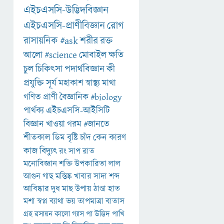
এইচএসসি-উদ্ভিদবিজ্ঞান
এইচএসসি-প্রাণীবিজ্ঞান
রোগ
রাসায়নিক
#ask
শরীর
রক্ত
আলো
#science
মোবাইল
ক্ষতি
চুল
চিকিৎসা
পদার্থবিজ্ঞান
কী
প্রযুক্তি
সূর্য
মহাকাশ
স্বাস্থ্য
মাথা
গণিত
প্রাণী
বৈজ্ঞানিক
#biology
পার্থক্য
এইচএসসি-আইসিটি
বিজ্ঞান
খাওয়া
গরম
#জানতে
শীতকাল
ডিম
বৃষ্টি
চাঁদ
কেন
কারণ
কাজ
বিদ্যুৎ
রং
সাপ
রাত
মনোবিজ্ঞান
শক্তি
উপকারিতা
লাল
আগুন
গাছ
মস্তিষ্ক
খাবার
সাদা
শব্দ
আবিষ্কার
দুধ
মাছ
উপায়
ঠাণ্ডা
হাত
মশা
স্বপ্ন
ব্যাথা
ভয়
তাপমাত্রা
বাতাস
গ্রহ
রসায়ন
কালো
গ্যাস
পা
উদ্ভিদ
পাখি