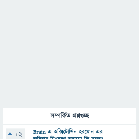
সম্পর্কিত প্রশ্নগুচ্ছ
Brain এ অক্সিটোসিন হরমোন এর
+2