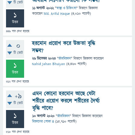
অবিরাম নিঃসরণ করানো কি সম্ভব?
টি ভোট
11 অগাস্ট 2022
"
স্বাস্থ্য ও চিকিৎসা
" বিভাগে
জিজ্ঞাসা
1
করেছেন
Md. Ariful Haque
(
4,010
পয়েন্ট)
উত্তর
449
বার দেখা হয়েছে
হরমোন প্রয়োগ করে উচ্চতা বৃদ্ধি
0
সম্ভব?
টি ভোট
26 ডিসেম্বর 2023
"
জীববিজ্ঞান
" বিভাগে
জিজ্ঞাসা
করেছেন
1
Nahid Jahan Bhuiyan
(
4,460
পয়েন্ট)
উত্তর
312
বার দেখা হয়েছে
এমন কোনো হরমোন আছে যেটা
+9
শরীরে প্রয়োগ করলে শরীরের দৈর্ঘ্য
টি ভোট
বৃদ্ধি পাবে?
1
10 অগাস্ট 2020
"
জীববিজ্ঞান
" বিভাগে
জিজ্ঞাসা
করেছেন
বিজ্ঞানের পোকা ৪
(
15,710
পয়েন্ট)
উত্তর
518
বার দেখা হয়েছে