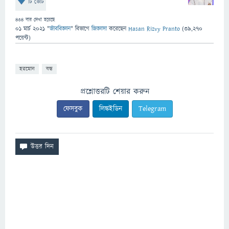
টি ভোট
434
বার দেখা হয়েছে
01 মার্চ 2021
"
জীববিজ্ঞান
" বিভাগে
জিজ্ঞাসা
করেছেন
Hasan Rizvy Pranto
(
39,270
পয়েন্ট)
হরমোন
বন্ধ
প্রশ্নোত্তরটি শেয়ার করুন
ফেসবুক
লিঙ্কইডিন
Telegram