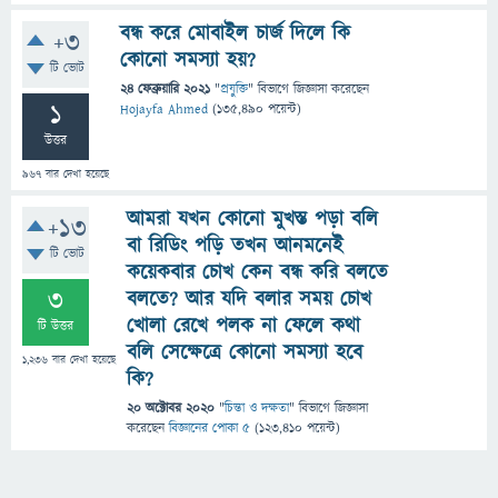
বন্ধ করে মোবাইল চার্জ দিলে কি
+3
কোনো সমস্যা হয়?
টি ভোট
24 ফেব্রুয়ারি 2021
"
প্রযুক্তি
" বিভাগে
জিজ্ঞাসা
করেছেন
1
Hojayfa Ahmed
(
135,490
পয়েন্ট)
উত্তর
967
বার দেখা হয়েছে
আমরা যখন কোনো মুখস্ত পড়া বলি
+13
বা রিডিং পড়ি তখন আনমনেই
টি ভোট
কয়েকবার চোখ কেন বন্ধ করি বলতে
3
বলতে? আর যদি বলার সময় চোখ
খোলা রেখে পলক না ফেলে কথা
টি উত্তর
বলি সেক্ষেত্রে কোনো সমস্যা হবে
1,236
বার দেখা হয়েছে
কি?
20 অক্টোবর 2020
"
চিন্তা ও দক্ষতা
" বিভাগে
জিজ্ঞাসা
করেছেন
বিজ্ঞানের পোকা ৫
(
123,410
পয়েন্ট)