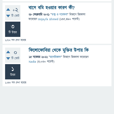
বাসে বমি হওয়ার কারণ কী?
+2
28 ফেব্রুয়ারি 2021
"
তত্ত্ব ও গবেষণা
" বিভাগে
জিজ্ঞাসা
টি ভোট
করেছেন
Hojayfa Ahmed
(
135,490
পয়েন্ট)
3
টি উত্তর
1,512
বার দেখা হয়েছে
ফিলোফোবিয়া থেকে মুক্তির উপায় কি
0
15 নভেম্বর 2022
"
মনোবিজ্ঞান
" বিভাগে
জিজ্ঞাসা
করেছেন
টি ভোট
Nadia
(
4,030
পয়েন্ট)
1
উত্তর
1,243
বার দেখা হয়েছে