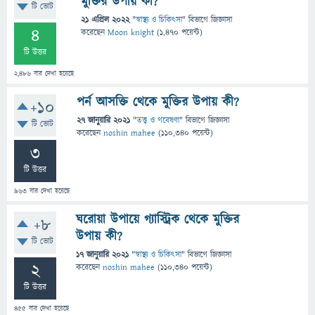
মুক্তির উপায় কী?
টি ভোট
21 এপ্রিল 2022
"
স্বাস্থ্য ও চিকিৎসা
" বিভাগে
জিজ্ঞাসা
4
করেছেন
Moon knight
(
1,470
পয়েন্ট)
টি উত্তর
2,486
বার দেখা হয়েছে
পর্ন আসক্তি থেকে মুক্তির উপায় কী?
+10
27 জানুয়ারি 2021
"
তত্ত্ব ও গবেষণা
" বিভাগে
জিজ্ঞাসা
টি ভোট
করেছেন
noshin mahee
(
110,340
পয়েন্ট)
3
টি উত্তর
963
বার দেখা হয়েছে
ঘরোয়া উপায়ে গ্যাস্ট্রিক থেকে মুক্তির
+8
উপায় কী?
টি ভোট
17 জানুয়ারি 2021
"
স্বাস্থ্য ও চিকিৎসা
" বিভাগে
জিজ্ঞাসা
2
করেছেন
noshin mahee
(
110,340
পয়েন্ট)
টি উত্তর
455
বার দেখা হয়েছে