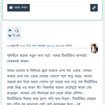
+1
টি ভোট
26 ফেব্রুয়ারি 2021
উত্তর প্রদান
করেছেন
Martian
(
93,090
পয়েন্ট)
পৃথিবীতে অনেক অদ্ভুত কান্ড ঘটে। বাসার টিকটিকির ব্যাপারটা
সেরকমই আজব।
বাসার দেয়ালে বা সিলিংয়ে ঝুলে থাকতে দেখা যায় এদের। কখনো
কখনো দেখা যায় এদের লেজের একাংশ খসে পড়ে আছে। আবার
বাচ্চারা হাত দিয়ে ধরতে গেলেও খুব সহজে খসে পড়ে যায় টিকটিকির
লেজ! কিন্তু এর কারণ কী? বিজ্ঞানীরা অনেক ঘেটেঘুটে কারণ বের
করেছেন। আসলে এটা শিকারের হাত থেকে বাঁচার কৌশল।
টিকটিকিকে শিকার করে মূলত পাখি আর বিড়াল। টিকটিকির লেজের
হাড় গঠিত হয় কতগুলো ছোট ছোট কশেরুকা দিয়ে। এই