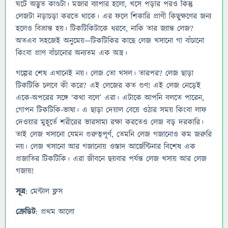
ঘটে অদ্ভুত কাণ্ডটা। মজার ব্যাপার হলো, খসে পড়ার পরও কিন্তু
লেজটা নড়াচড়া করতে থাকে। এর ফলে শিকারি প্রাণী কিছুক্ষণের জন্য
হলেও বিভ্রান্ত হয়। টিকটিকিটাকে ধরবে, নাকি তার জ্যান্ত লেজ?
অতএব সহজেই অনুমেয়—টিকটিকির কাছে লেজ খসানো গা বাঁচানো
কিংবা প্রাণ বাঁচানোর অন্যতম এক অস্ত্র।
গল্পের শেষ এখানেই নয়। লেজ তো খসল। তারপর? লেজ ছাড়া
টিকটিকি চলবে কী করে? এই লেজের কত গুণ! এই লেজ নেড়েই
একে-অপরের সঙ্গে ‘কথা বলে’ এরা। এটাকে আপনি বলতে পারেন,
গোপন টিকটিকি-ভাষা। এ ছাড়া দেয়াল বেয়ে ওঠার সময় কিংবা লাফ
দেওয়ার মুহূর্তে শরীরের ভারসাম্য রক্ষা করতেও লেজ বড় দরকারি।
তাই লেজ খসানো যেমন গুরুত্বপূর্ণ, তেমনি লেজ গজানোও কম জরুরি
নয়। লেজ খসানো আর গজানোয় ওস্তাদ আর্জেন্টিনার বিশেষ এক
প্রজাতির টিকটিকি। এরা জীবনে ছয়বার পর্যন্ত লেজ খসায় আর লেজ
গজায়!
সূত্র
: মেন্টাল ফ্লস
ক্রেডিট
: প্রথম আলো