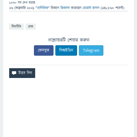
1,530
বার দেখা হয়েছে
26 ফেব্রুয়ারি 2021
"
প্রাণিবিদ্যা
" বিভাগে
জিজ্ঞাসা
করেছেন
মেহেদী হাসান
(
141,860
পয়েন্ট)
টিকটিকি
লেজ
প্রশ্নোত্তরটি শেয়ার করুন
ফেসবুক
লিঙ্কইডিন
Telegram