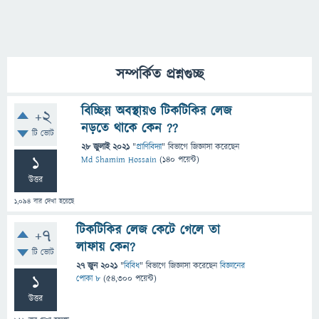
সম্পর্কিত প্রশ্নগুচ্ছ
বিচ্ছিন্ন অবস্থায়ও টিকটিকির লেজ
+2
নড়তে থাকে কেন ??
টি ভোট
28 জুলাই 2021
"
প্রাণিবিদ্যা
" বিভাগে
জিজ্ঞাসা
করেছেন
1
Md Shamim Hossain
(
140
পয়েন্ট)
উত্তর
1,094
বার দেখা হয়েছে
টিকটিকির লেজ কেটে গেলে তা
+7
লাফায় কেন?
টি ভোট
27 জুন 2021
"
বিবিধ
" বিভাগে
জিজ্ঞাসা
করেছেন
বিজ্ঞানের
1
পোকা ৮
(
54,300
পয়েন্ট)
উত্তর