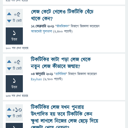
816
বার দেখা হয়েছে
লেজ কেটে গেলেও টিকটিকি বেঁচে
+5
থাকে কেন?
টি ভোট
12 ফেব্রুয়ারি 2021
"
জীববিজ্ঞান
" বিভাগে
জিজ্ঞাসা
করেছেন
1
আজমেরী সুলতানা
(
2,300
পয়েন্ট)
উত্তর
600
বার দেখা হয়েছে
টিকটিকির কাটা পড়া লেজ থেকে
+5
নতুন লেজ কীভাবে জন্মায়?
টি ভোট
04 জানুয়ারি 2021
"
প্রাণিবিদ্যা
" বিভাগে
জিজ্ঞাসা
করেছেন
1
Rayhan
(
6,700
পয়েন্ট)
উত্তর
654
বার দেখা হয়েছে
টিকটিকির লেজ যখন পুনরায়
+10
উৎপাদিত হয় তবে টিকটিকি কেন
টি ভোট
ক্ষুধা লাগলে নিজের লেজ ছেড়ে দিয়ে