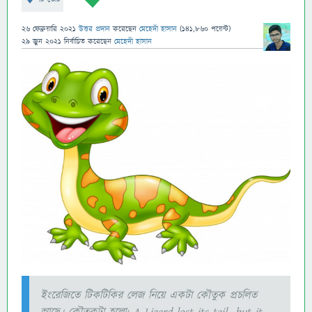
26 ফেব্রুয়ারি 2021
উত্তর প্রদান
করেছেন
মেহেদী হাসান
(
141,860
পয়েন্ট)
29 জুন 2021
নির্বাচিত
করেছেন
মেহেদী হাসান
ইংরেজিতে টিকটিকির লেজ নিয়ে একটা কৌতুক প্রচলিত
আছে। কৌতুকটা হলো: A Lizard lost its tail...but it