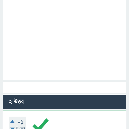
2
উত্তর
+1
টি ভোট