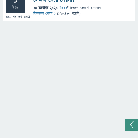
1
লেজটা খেয়ে নেয়না?
উত্তর
20 অক্টোবর 2020
"
বিবিধ
" বিভাগে
জিজ্ঞাসা
করেছেন
বিজ্ঞানের পোকা ৫
(
123,410
পয়েন্ট)
466
বার দেখা হয়েছে