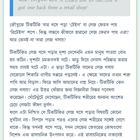
got one back from a retail shop!
কৌতুকে টিকটিকি তার খসে পড়া ‘টেইল’ বা লেজ ফেরত পায়
‘রিটেইল’ শপে। কিন্তু বাস্তবে কীভাবে হারানো লেজ ফেরত পায় এরা?
আর কেনই-বা তারা লেজ খসায়?
টিকটিকির লেজ খসে পড়ার দৃশ্য দেখেননি এমন মানুষ পাওয়া বোধ
হয় কঠিন। দৃশ্যটা চমকপ্রদই বটে। ঝাড়ু দিয়ে দেয়াল পরিষ্কার করার
সময় প্রায়ই ঘটে এটা। এ ছাড়া টিকটিকি তাদের লেজ খসায়
যেকোনো শিকারি প্রাণীর খপ্পরে পড়লেই। এ ক্ষেত্রে তাদের প্রধান শত্রু
পাখি আর বিড়াল। ফিরে আসি আমাদের প্রশ্ন নিয়ে। টিকটিকি কেন
লেজ খসায়? এর উত্তর খোঁজার জন্য বিজ্ঞানীরা বিস্তর গবেষণা
করেছেন। ঘেঁটেঘুঁটে দেখেছেন, টিকটিকির শরীরের অন্যান্য অংশের
চেয়ে লেজটা ভীষণ দুর্বল।
ফলে এটা নিশ্চিত যে টিকটিকির লেজ খসে পড়ার বিষয়টি কোনো
দুর্ঘটনা নয়। বিপদে পড়ার পরও এদের লেজ শরীরের সঙ্গেই লেগে
থাকে। কিন্তু তখনই খসে পড়ে, যখন লেজের ভেতরের কোষগুলো
বিশেষ এক রাসায়নিক উৎপাদন করে। এই রাসায়নিকের প্রভাবেই