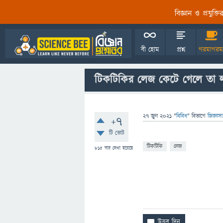
বিজ্ঞান ও প্রযুক্
বী হোম
প্রশ্ন
গরমাগরম
টিকটিকির লেজ কেটে গেলে তা ল
27 জুন 2021
"
বিবিধ
" বিভাগে
জিজ্ঞাস
+7
টি ভোট
টিকটিকি
লেজ
815
বার দেখা হয়েছে