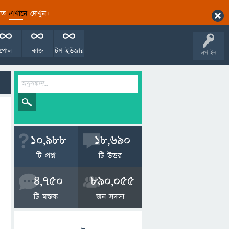
ারিত
এখানে
দেখুন।
পোল
ব্যাজ
টপ ইউজার
লগ ইন
10,988
18,690
টি প্রশ্ন
টি উত্তর
4,750
890,055
টি মন্তব্য
জন সদস্য