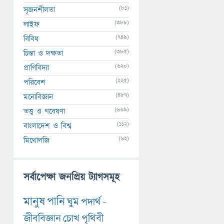
(81)
সৃজনশীলতা
(388)
লাইফ
(749)
বিবিধ
(385)
চিন্তা ও দক্ষতা
(620)
প্রাণিবিদ্যা
(225)
পরিবেশ
(487)
মনোবিজ্ঞান
(669)
তত্ত্ব ও গবেষণা
(112)
বাংলাদেশ ও বিশ্ব
(62)
মিথোলজি
সর্বাপেক্ষা জনপ্রিয় ট্যাগসমূহ
মানুষ
পানি
ঘুম
পদার্থ
-
জীববিজ্ঞান
চোখ
পৃথিবী