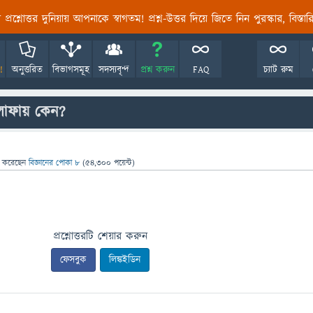
তির প্রশ্নোত্তর দুনিয়ায় আপনাকে স্বাগতম! প্রশ্ন-উত্তর দিয়ে জিতে নিন পুরস্কার, বিস্ত
!
অনুত্তরিত
বিভাগসমূহ
সদস্যবৃন্দ
প্রশ্ন করুন
FAQ
চ্যাট রুম
াফায় কেন?
া
করেছেন
বিজ্ঞানের পোকা ৮
(
54,300
পয়েন্ট)
প্রশ্নোত্তরটি শেয়ার করুন
ফেসবুক
লিঙ্কইডিন