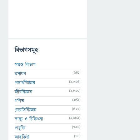
বিভাগসমূহ
সমস্ত বিভাগ
(641)
রসায়ন
(1,035)
পদার্থবিজ্ঞান
(1,830)
জীববিজ্ঞান
(159)
গণিত
(526)
জ্যোতির্বিজ্ঞান
(1,989)
স্বাস্থ্য ও চিকিৎসা
(736)
প্রযুক্তি
(67)
আইকিউ