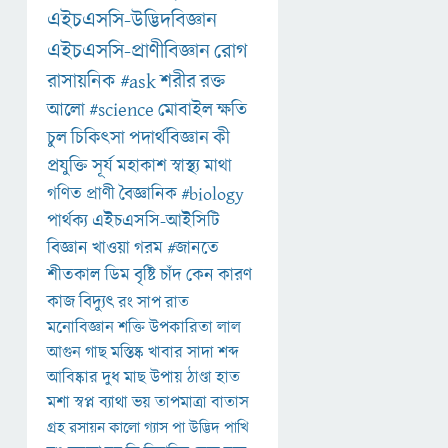
এইচএসসি-উদ্ভিদবিজ্ঞান
এইচএসসি-প্রাণীবিজ্ঞান
রোগ
রাসায়নিক
#ask
শরীর
রক্ত
আলো
#science
মোবাইল
ক্ষতি
চুল
চিকিৎসা
পদার্থবিজ্ঞান
কী
প্রযুক্তি
সূর্য
মহাকাশ
স্বাস্থ্য
মাথা
গণিত
প্রাণী
বৈজ্ঞানিক
#biology
পার্থক্য
এইচএসসি-আইসিটি
বিজ্ঞান
খাওয়া
গরম
#জানতে
শীতকাল
ডিম
বৃষ্টি
চাঁদ
কেন
কারণ
কাজ
বিদ্যুৎ
রং
সাপ
রাত
মনোবিজ্ঞান
শক্তি
উপকারিতা
লাল
আগুন
গাছ
মস্তিষ্ক
খাবার
সাদা
শব্দ
আবিষ্কার
দুধ
মাছ
উপায়
ঠাণ্ডা
হাত
মশা
স্বপ্ন
ব্যাথা
ভয়
তাপমাত্রা
বাতাস
গ্রহ
রসায়ন
কালো
গ্যাস
পা
উদ্ভিদ
পাখি