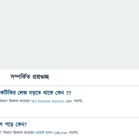
সম্পর্কিত প্রশ্নগুচ্ছ
য়ও টিকটিকির লেজ নড়তে থাকে কেন ??
বিভাগে
জিজ্ঞাসা
করেছেন
Md Shamim Hossain
(
140
পয়েন্ট)
সে পড়ে কেন?
া
" বিভাগে
জিজ্ঞাসা
করেছেন
মেহেদী হাসান
(
141,860
পয়েন্ট)