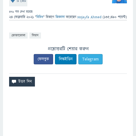
টি ভোট
476
বার দেখা হয়েছে
24 ফেব্রুয়ারি 2021
"
বিবিধ
" বিভাগে
জিজ্ঞাসা
করেছেন
Hojayfa Ahmed
(
135,490
পয়েন্ট)
কোকাকোলা
বিমান
প্রশ্নোত্তরটি শেয়ার করুন
ফেসবুক
লিঙ্কইডিন
Telegram