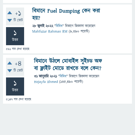
বিমানে Fuel Dumping কেন করা
+1
হয়?
টি ভোট
28 জুলাই 2022
"
বিবিধ
" বিভাগে
জিজ্ঞাসা
করেছেন
1
Mahfuzur Rahman RM
(
9,390
পয়েন্ট)
উত্তর
591
বার দেখা হয়েছে
বিমানে উঠলে মোবাইল সুইচড অফ
+4
বা ফ্লাইট মোডে রাখতে বলে কেন?
টি ভোট
31 জানুয়ারি 2021
"
বিবিধ
" বিভাগে
জিজ্ঞাসা
করেছেন
1
Hojayfa Ahmed
(
135,490
পয়েন্ট)
উত্তর
5,147
বার দেখা হয়েছে