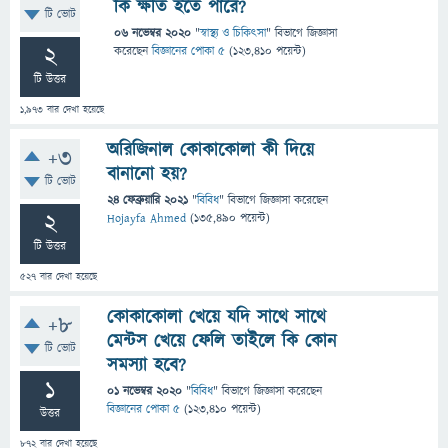
কি ক্ষতি হতে পারে?
টি ভোট
06 নভেম্বর 2020
"
স্বাস্থ্য ও চিকিৎসা
" বিভাগে
জিজ্ঞাসা
2
করেছেন
বিজ্ঞানের পোকা ৫
(
123,410
পয়েন্ট)
টি উত্তর
1,973
বার দেখা হয়েছে
অরিজিনাল কোকাকোলা কী দিয়ে
+3
বানানো হয়?
টি ভোট
24 ফেব্রুয়ারি 2021
"
বিবিধ
" বিভাগে
জিজ্ঞাসা
করেছেন
2
Hojayfa Ahmed
(
135,490
পয়েন্ট)
টি উত্তর
527
বার দেখা হয়েছে
কোকাকোলা খেয়ে যদি সাথে সাথে
+8
মেন্টস খেয়ে ফেলি তাইলে কি কোন
টি ভোট
সমস্যা হবে?
1
01 নভেম্বর 2020
"
বিবিধ
" বিভাগে
জিজ্ঞাসা
করেছেন
বিজ্ঞানের পোকা ৫
(
123,410
পয়েন্ট)
উত্তর
872
বার দেখা হয়েছে