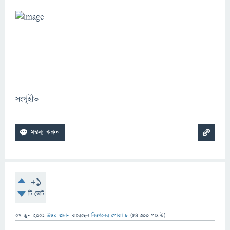
সংগৃহীত
+1
টি ভোট
27 জুন 2021
উত্তর প্রদান
করেছেন
বিজ্ঞানের পোকা ৮
(
54,300
পয়েন্ট)