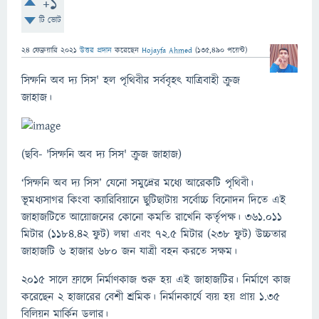
+1
টি ভোট
24 ফেব্রুয়ারি 2021
উত্তর প্রদান
করেছেন
Hojayfa Ahmed
(
135,490
পয়েন্ট)
সিম্ফনি অব দ্য সিস' হল পৃথিবীর সর্ববৃহৎ যাত্রিবাহী ক্রুজ
জাহাজ।
(ছবি- 'সিম্ফনি অব দ্য সিস' ক্রুজ জাহাজ)
‘সিম্ফনি অব দ্য সিস’ যেনো সমুদ্রের মধ্যে আরেকটি পৃথিবী।
ভূমধ্যসাগর কিংবা ক্যারিবিয়ানে ছুটিছাটায় সর্বোচ্চ বিনোদন দিতে এই
জাহাজটিতে অ‍ায়োজনের কোনো কমতি রাখেনি কর্তৃপক্ষ। ৩৬১.০১১
মিটার (১১৮৪.৪২ ফুট) লম্বা এবং ৭২.৫ মিটার (২৩৮ ফুট) উচ্চতার
জাহাজটি ৬ হাজার ৬৮০ জন যাত্রী বহন করতে সক্ষম।
২০১৫ সালে ফ্রান্সে নির্মাণকাজ শুরু হয় এই জাহাজটির। নির্মাণে কাজ
করেছেন ২ হাজারের বেশী শ্রমিক। নির্মানকার্যে ব্যয় হয় প্রায় ১.৩৫
বিলিয়ন মার্কিন ডলার।