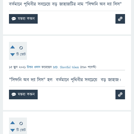
বর্তমানে পৃথিবীর সবচেয়ে বড় জাহাজটির নাম "সিম্ফনি অব দ্যা সিস"
0
টি ভোট
15 জুন 2021
উত্তর প্রদান
করেছেন
MD. Shoriful Islam
(
560
পয়েন্ট)
"সিম্ফনি অব দ্যা সিস" হল বর্তমানে পৃথিবীর সবচেয়ে বড় জাহাজ।
0
টি ভোট