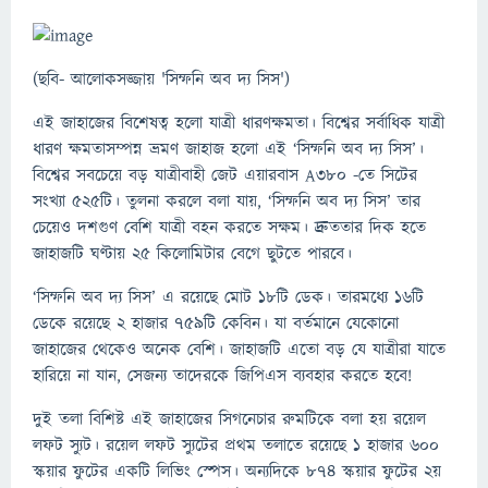
(ছবি- আলোকসজ্জায় 'সিম্ফনি অব দ্য সিস')
এই জাহাজের বিশেষত্ব হলো যাত্রী ধারণক্ষমতা। বিশ্বের সর্বাধিক যাত্রী
ধারণ ক্ষমতাসম্পন্ন ভ্রমণ জাহাজ হলো এই ‘সিম্ফনি অব দ্য সিস’।
বিশ্বের সবচেয়ে বড় যাত্রীবাহী জেট এয়ারবাস A380 -তে সিটের
সংখ্যা ৫২৫টি। তুলনা করলে বলা যায়, ‘সিম্ফনি অব দ্য সিস’ তার
চেয়েও দশগুণ বেশি যাত্রী বহন করতে সক্ষম। দ্রুততার দিক হতে
জাহাজটি ঘণ্টায় ২৫ কিলোমিটার বেগে ছুটতে পারবে।
‘সিম্ফনি অব দ্য সিস’ এ রয়েছে মোট ১৮টি ডেক। তারমধ্যে ১৬টি
ডেকে রয়েছে ২ হাজার ৭৫৯টি কেবিন। যা বর্তমানে যেকোনো
জাহাজের থেকেও অনেক বেশি। জাহাজটি এতো বড় যে যাত্রীরা যাতে
হারিয়ে না যান, সেজন্য তাদেরকে জিপিএস ব্যবহার করতে হবে!
দুই তলা বিশিষ্ট এই জাহাজের সিগনেচার রুমটিকে বলা হয় রয়েল
লফট স্যুট। রয়েল লফট স্যুটের প্রথম তলাতে রয়েছে ১ হাজার ৬০০
স্কয়ার ফুটের একটি লিভিং স্পেস। অন্যদিকে ৮৭৪ স্কয়ার ফুটের ২য়