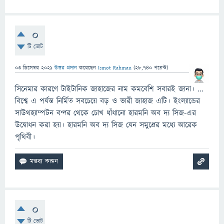
0
টি ভোট
03 ডিসেম্বর 2021
উত্তর প্রদান
করেছেন
Ismot Rahman
(
28,740
পয়েন্ট)
সিনেমার কারণে টাইটানিক জাহাজের নাম কমবেশি সবারই জানা। ...
বিশ্বে এ পর্যন্ত নির্মিত সবচেয়ে বড় ও ভারী জাহাজ এটি। ইংল্যান্ডের
সাউথহ্যাম্পটন বন্দর থেকে চোখ ধাঁধানো হারমনি অব দ্য সিজ-এর
উদ্বোধন করা হয়। হারমনি অব দ্য সিজ যেন সমুদ্রের মধ্যে আরেক
পৃথিবী।
0
টি ভোট