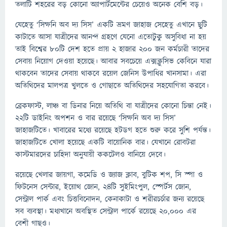
তলাটি শহরের বড় কোনো অ্যাপার্টমেন্টের চেয়েও অনেক বেশি বড়।
যেহেতু ‘সিম্ফনি অব দ্য সিস’ একটি ভ্রমণ জাহাজ সেহেতু এখানে ছুটি
কাটাতে আসা যাত্রীদের আনন্দ গ্রহণে যেনো এতোটুকু অসুবিধ‍া না হয়
তাই বিশ্বের ৮০টি দেশ হতে প্রায় ২ হাজার ২০০ জন কর্মচারী তাদের
সেবায় নিয়োগ দেওয়া হয়েছে। আবার সবচেয়ে এক্সক্লুসিভ কেবিনে যারা
থাকবেন তাদের সেবায় থাকবে রয়েল জেনিস উপাধির খানসামা। এরা
অতিথিদের মালপত্র খুলতে ও গোছাতে অতিথিদের সহযোগিতা করবে।
ব্রেকফাস্ট, লাঞ্চ বা ডিনার নিয়ে অতিথি বা যাত্রীদের কোনো চিন্তা নেই।
২২টি ডাইনিং অপশন ও বার রয়েছে ‘সিম্ফনি অব দ্য সিস’
জাহাজটিতে। খাবারের মধ্যে রয়েছে হটডগ হতে শুরু করে সুশি পর্যন্ত।
জাহাজটিতে খোলা হয়েছে একটি বায়োনিক বার। যেখানে রোবটরা
কাস্টমারদের চাহিদা অনুযায়ী ককটেলও বানিয়ে দেবে।
রয়েছে খেলার জায়গা, কমেডি ও জ্যাজ ক্ল‍াব, বুটিক শপ, সি স্পা ও
ফিটনেস সেন্টার, ইয়োথ জোন, ২৪টি সুইমিংপুল, স্পের্টস জোন,
সেন্ট্রাল পার্ক এবং চিত্তবিনোদন, কেনাকাটা ও শরীরচর্চার জন্য রয়েছে
সব ব্যবস্থা। মধ্যখানে অবস্থিত সেন্ট্রাল পার্কে রয়েছে ২০,০০০ এর
বেশী গাছও।