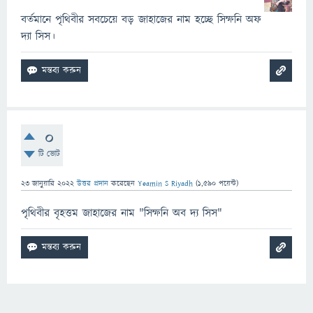
বর্তমানে পৃথিবীর সবচেয়ে বড় জাহাজের নাম হচ্ছে সিম্ফনি অফ
দ্যা সিস।
0
টি ভোট
23 জানুয়ারি 2022
উত্তর প্রদান
করেছেন
Yeamin S Riyadh
(
1,590
পয়েন্ট)
পৃথিবীর বৃহত্তম জাহাজের নাম "সিম্ফনি অব দ্য সিস"