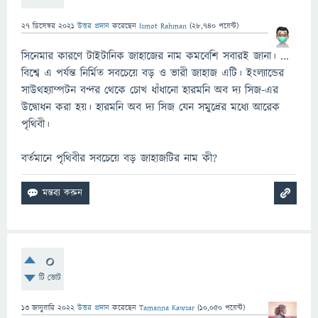
27 ডিসেম্বর 2021
উত্তর প্রদান
করেছেন
Ismot Rahman
(
28,740
পয়েন্ট)
সিনেমার কারণে টাইটানিক জাহাজের নাম কমবেশি সবারই জানা। ...
বিশ্বে এ পর্যন্ত নির্মিত সবচেয়ে বড় ও ভারী জাহাজ এটি। ইংল্যান্ডের
সাউথহ্যাম্পটন বন্দর থেকে চোখ ধাঁধানো হারমনি অব দ্য সিজ-এর
উদ্বোধন করা হয়। হারমনি অব দ্য সিজ যেন সমুদ্রের মধ্যে আরেক
পৃথিবী।
বর্তমানে পৃথিবীর সবচেয়ে বড় জাহাজটির নাম কী?
0
টি ভোট
13 জানুয়ারি 2022
উত্তর প্রদান
করেছেন
Tamanna Kawsar
(
10,050
পয়েন্ট)