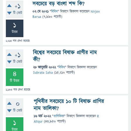
সবচেয়ে বড় বাংলা শব্দ কি?
+1
02 মে 2021
"
বিবিধ
" বিভাগে
জিজ্ঞাসা
করেছেন
Nirjon
টি ভোট
Barua
(
7,990
পয়েন্ট)
1
উত্তর
1,214
বার দেখা হয়েছে
বিশ্বের সবচেয়ে বিষাক্ত প্রাণীর নাম
+1
কী?
টি ভোট
28 জানুয়ারি 2022
"
বিবিধ
" বিভাগে
জিজ্ঞাসা
করেছেন
4
Subrata Saha
(
15,210
পয়েন্ট)
টি উত্তর
1,133
বার দেখা হয়েছে
পৃথিবীর সবচেয়ে ১০ টি বিষাক্ত প্রাণির
0
নাম তালিকা?
টি ভোট
16 মার্চ 2022
"
প্রাণিবিদ্যা
" বিভাগে
জিজ্ঞাসা
করেছেন
R
1
Atiqur
(
43,950
পয়েন্ট)
উত্তর