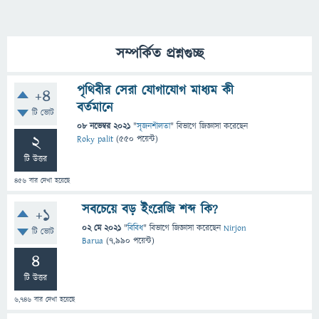
সম্পর্কিত প্রশ্নগুচ্ছ
পৃথিবীর সেরা যোগাযোগ মাধ্যম কী
+4
বর্তমানে
টি ভোট
08 নভেম্বর 2021
"
সৃজনশীলতা
" বিভাগে
জিজ্ঞাসা
করেছেন
2
Roky palit
(
550
পয়েন্ট)
টি উত্তর
456
বার দেখা হয়েছে
সবচেয়ে বড় ইংরেজি শব্দ কি?
+1
02 মে 2021
"
বিবিধ
" বিভাগে
জিজ্ঞাসা
করেছেন
Nirjon
টি ভোট
Barua
(
7,990
পয়েন্ট)
4
টি উত্তর
6,746
বার দেখা হয়েছে