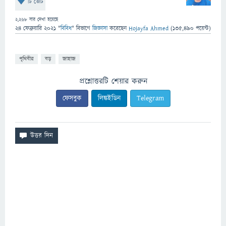
টি ভোট
2,268
বার দেখা হয়েছে
24 ফেব্রুয়ারি 2021
"
বিবিধ
" বিভাগে
জিজ্ঞাসা
করেছেন
Hojayfa Ahmed
(
135,490
পয়েন্ট)
পৃথিবীর
বড়
জাহাজ
প্রশ্নোত্তরটি শেয়ার করুন
ফেসবুক
লিঙ্কইডিন
Telegram