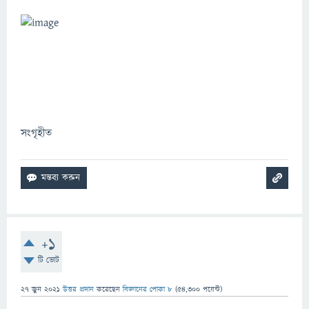
সংগৃহীত
+1
টি ভোট
27 জুন 2021
উত্তর প্রদান
করেছেন
বিজ্ঞানের পোকা ৮
(
54,300
পয়েন্ট)