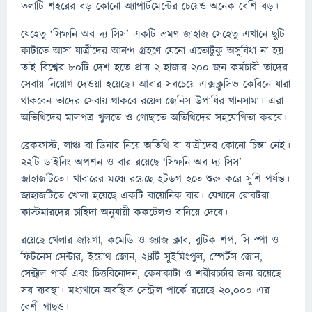
তলাটি শহরের বড় কোনো অ্যাপার্টমেন্টের চেয়েও অনেক বেশি বড়।
যেহেতু ‘সিম্ফনি অব দ্য সিস’ একটি ভ্রমণ জাহাজ সেহেতু এখানে ছুটি
কাটাতে আসা যাত্রীদের আনন্দ গ্রহণে যেনো এতোটুকু অসুবিধ‍া না হয়
তাই বিশ্বের ৮০টি দেশ হতে প্রায় ২ হাজার ২০০ জন কর্মচারী তাদের
সেবায় নিয়োগ দেওয়া হয়েছে। আবার সবচেয়ে এক্সক্লুসিভ কেবিনে যারা
থাকবেন তাদের সেবায় থাকবে রয়েল জেনিস উপাধির খানসামা। এরা
অতিথিদের মালপত্র খুলতে ও গোছাতে অতিথিদের সহযোগিতা করবে।
ব্রেকফাস্ট, লাঞ্চ বা ডিনার নিয়ে অতিথি বা যাত্রীদের কোনো চিন্তা নেই।
২২টি ডাইনিং অপশন ও বার রয়েছে ‘সিম্ফনি অব দ্য সিস’
জাহাজটিতে। খাবারের মধ্যে রয়েছে হটডগ হতে শুরু করে সুশি পর্যন্ত।
জাহাজটিতে খোলা হয়েছে একটি বায়োনিক বার। যেখানে রোবটরা
কাস্টমারদের চাহিদা অনুযায়ী ককটেলও বানিয়ে দেবে।
রয়েছে খেলার জায়গা, কমেডি ও জ্যাজ ক্ল‍াব, বুটিক শপ, সি স্পা ও
ফিটনেস সেন্টার, ইয়োথ জোন, ২৪টি সুইমিংপুল, স্পের্টস জোন,
সেন্ট্রাল পার্ক এবং চিত্তবিনোদন, কেনাকাটা ও শরীরচর্চার জন্য রয়েছে
সব ব্যবস্থা। মধ্যখানে অবস্থিত সেন্ট্রাল পার্কে রয়েছে ২০,০০০ এর
বেশী গাছও।