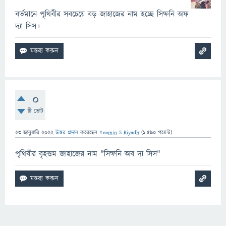
বর্তমানে পৃথিবীর সবচেয়ে বড় জাহাজের নাম হচ্ছে সিম্ফনি অফ
দ্যা সিস।
0
টি ভোট
23 জানুয়ারি 2022
উত্তর প্রদান
করেছেন
Yeamin S Riyadh
(
1,590
পয়েন্ট)
পৃথিবীর বৃহত্তম জাহাজের নাম "সিম্ফনি অব দ্য সিস"