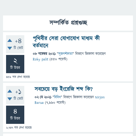
সম্পর্কিত প্রশ্নগুচ্ছ
পৃথিবীর সেরা যোগাযোগ মাধ্যম কী
+4
বর্তমানে
টি ভোট
08 নভেম্বর 2021
"
সৃজনশীলতা
" বিভাগে
জিজ্ঞাসা
করেছেন
2
Roky palit
(
550
পয়েন্ট)
টি উত্তর
459
বার দেখা হয়েছে
সবচেয়ে বড় ইংরেজি শব্দ কি?
+1
02 মে 2021
"
বিবিধ
" বিভাগে
জিজ্ঞাসা
করেছেন
Nirjon
টি ভোট
Barua
(
7,990
পয়েন্ট)
4
টি উত্তর
6,747
বার দেখা হয়েছে