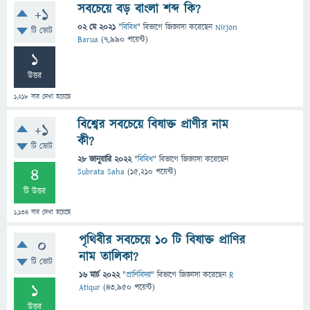
সবচেয়ে বড় বাংলা শব্দ কি?
+1
02 মে 2021
"
বিবিধ
" বিভাগে
জিজ্ঞাসা
করেছেন
Nirjon
টি ভোট
Barua
(
7,990
পয়েন্ট)
1
উত্তর
1,218
বার দেখা হয়েছে
বিশ্বের সবচেয়ে বিষাক্ত প্রাণীর নাম
+1
কী?
টি ভোট
28 জানুয়ারি 2022
"
বিবিধ
" বিভাগে
জিজ্ঞাসা
করেছেন
4
Subrata Saha
(
15,210
পয়েন্ট)
টি উত্তর
1,134
বার দেখা হয়েছে
পৃথিবীর সবচেয়ে ১০ টি বিষাক্ত প্রাণির
0
নাম তালিকা?
টি ভোট
16 মার্চ 2022
"
প্রাণিবিদ্যা
" বিভাগে
জিজ্ঞাসা
করেছেন
R
1
Atiqur
(
43,950
পয়েন্ট)
উত্তর