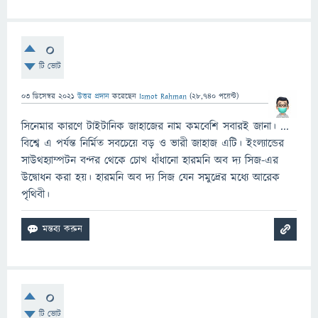
0
টি ভোট
03 ডিসেম্বর 2021
উত্তর প্রদান
করেছেন
Ismot Rahman
(
28,740
পয়েন্ট)
সিনেমার কারণে টাইটানিক জাহাজের নাম কমবেশি সবারই জানা। ...
বিশ্বে এ পর্যন্ত নির্মিত সবচেয়ে বড় ও ভারী জাহাজ এটি। ইংল্যান্ডের
সাউথহ্যাম্পটন বন্দর থেকে চোখ ধাঁধানো হারমনি অব দ্য সিজ-এর
উদ্বোধন করা হয়। হারমনি অব দ্য সিজ যেন সমুদ্রের মধ্যে আরেক
পৃথিবী।
0
টি ভোট