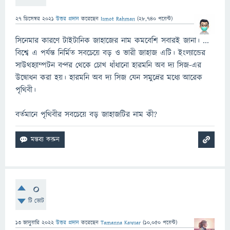
27 ডিসেম্বর 2021
উত্তর প্রদান
করেছেন
Ismot Rahman
(
28,740
পয়েন্ট)
সিনেমার কারণে টাইটানিক জাহাজের নাম কমবেশি সবারই জানা। ...
বিশ্বে এ পর্যন্ত নির্মিত সবচেয়ে বড় ও ভারী জাহাজ এটি। ইংল্যান্ডের
সাউথহ্যাম্পটন বন্দর থেকে চোখ ধাঁধানো হারমনি অব দ্য সিজ-এর
উদ্বোধন করা হয়। হারমনি অব দ্য সিজ যেন সমুদ্রের মধ্যে আরেক
পৃথিবী।
বর্তমানে পৃথিবীর সবচেয়ে বড় জাহাজটির নাম কী?
0
টি ভোট
13 জানুয়ারি 2022
উত্তর প্রদান
করেছেন
Tamanna Kawsar
(
10,050
পয়েন্ট)