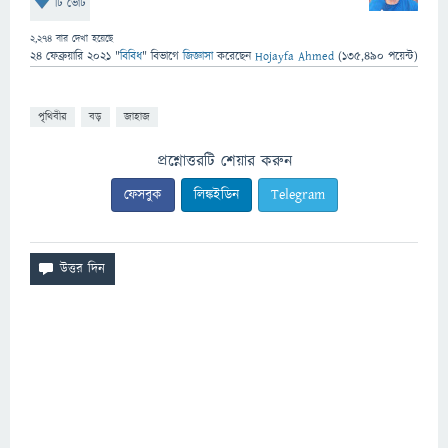
টি ভোট
2,274
বার দেখা হয়েছে
24 ফেব্রুয়ারি 2021
"
বিবিধ
" বিভাগে
জিজ্ঞাসা
করেছেন
Hojayfa Ahmed
(
135,490
পয়েন্ট)
পৃথিবীর
বড়
জাহাজ
প্রশ্নোত্তরটি শেয়ার করুন
ফেসবুক
লিঙ্কইডিন
Telegram