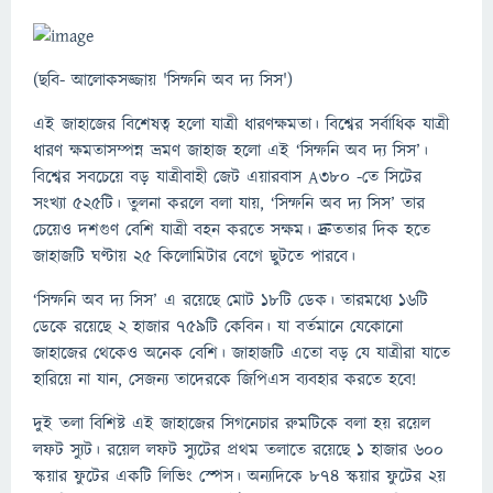
(ছবি- আলোকসজ্জায় 'সিম্ফনি অব দ্য সিস')
এই জাহাজের বিশেষত্ব হলো যাত্রী ধারণক্ষমতা। বিশ্বের সর্বাধিক যাত্রী
ধারণ ক্ষমতাসম্পন্ন ভ্রমণ জাহাজ হলো এই ‘সিম্ফনি অব দ্য সিস’।
বিশ্বের সবচেয়ে বড় যাত্রীবাহী জেট এয়ারবাস A380 -তে সিটের
সংখ্যা ৫২৫টি। তুলনা করলে বলা যায়, ‘সিম্ফনি অব দ্য সিস’ তার
চেয়েও দশগুণ বেশি যাত্রী বহন করতে সক্ষম। দ্রুততার দিক হতে
জাহাজটি ঘণ্টায় ২৫ কিলোমিটার বেগে ছুটতে পারবে।
‘সিম্ফনি অব দ্য সিস’ এ রয়েছে মোট ১৮টি ডেক। তারমধ্যে ১৬টি
ডেকে রয়েছে ২ হাজার ৭৫৯টি কেবিন। যা বর্তমানে যেকোনো
জাহাজের থেকেও অনেক বেশি। জাহাজটি এতো বড় যে যাত্রীরা যাতে
হারিয়ে না যান, সেজন্য তাদেরকে জিপিএস ব্যবহার করতে হবে!
দুই তলা বিশিষ্ট এই জাহাজের সিগনেচার রুমটিকে বলা হয় রয়েল
লফট স্যুট। রয়েল লফট স্যুটের প্রথম তলাতে রয়েছে ১ হাজার ৬০০
স্কয়ার ফুটের একটি লিভিং স্পেস। অন্যদিকে ৮৭৪ স্কয়ার ফুটের ২য়