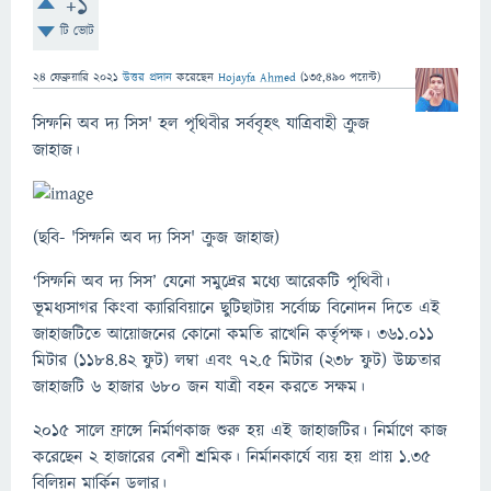
+1
টি ভোট
24 ফেব্রুয়ারি 2021
উত্তর প্রদান
করেছেন
Hojayfa Ahmed
(
135,490
পয়েন্ট)
সিম্ফনি অব দ্য সিস' হল পৃথিবীর সর্ববৃহৎ যাত্রিবাহী ক্রুজ
জাহাজ।
(ছবি- 'সিম্ফনি অব দ্য সিস' ক্রুজ জাহাজ)
‘সিম্ফনি অব দ্য সিস’ যেনো সমুদ্রের মধ্যে আরেকটি পৃথিবী।
ভূমধ্যসাগর কিংবা ক্যারিবিয়ানে ছুটিছাটায় সর্বোচ্চ বিনোদন দিতে এই
জাহাজটিতে অ‍ায়োজনের কোনো কমতি রাখেনি কর্তৃপক্ষ। ৩৬১.০১১
মিটার (১১৮৪.৪২ ফুট) লম্বা এবং ৭২.৫ মিটার (২৩৮ ফুট) উচ্চতার
জাহাজটি ৬ হাজার ৬৮০ জন যাত্রী বহন করতে সক্ষম।
২০১৫ সালে ফ্রান্সে নির্মাণকাজ শুরু হয় এই জাহাজটির। নির্মাণে কাজ
করেছেন ২ হাজারের বেশী শ্রমিক। নির্মানকার্যে ব্যয় হয় প্রায় ১.৩৫
বিলিয়ন মার্কিন ডলার।