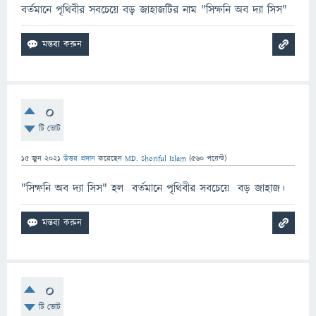
বর্তমানে পৃথিবীর সবচেয়ে বড় জাহাজটির নাম "সিম্ফনি অব দ্যা সিস"
0
টি ভোট
15 জুন 2021
উত্তর প্রদান
করেছেন
MD. Shoriful Islam
(
560
পয়েন্ট)
"সিম্ফনি অব দ্যা সিস" হল বর্তমানে পৃথিবীর সবচেয়ে বড় জাহাজ।
0
টি ভোট