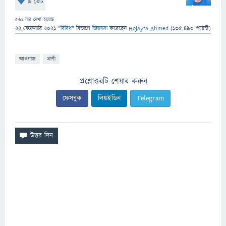
টি ভোট
561
বার দেখা হয়েছে
22 ফেব্রুয়ারি 2021
"
বিবিধ
" বিভাগে
জিজ্ঞাসা
করেছেন
Hojayfa Ahmed
(
135,490
পয়েন্ট)
আওয়াজ
প্রাণী
প্রশ্নোত্তরটি শেয়ার করুন
ফেসবুক
লিঙ্কইডিন
Telegram