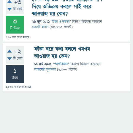
+3
দিয়ে অতিক্রম করলে সাই করে
টি ভোট
আওয়াজ হয় কেন?
3
29 জুন 2021
"
চিন্তা ও দক্ষতা
" বিভাগে
জিজ্ঞাসা
করেছেন
মেহেদী হাসান
(
141,860
পয়েন্ট)
টি উত্তর
570
বার দেখা হয়েছে
ফাঁকা ঘরে কথা বললে গমগম
+2
আওয়াজ হয় কেন?
টি ভোট
10 মার্চ 2021
"
পদার্থবিজ্ঞান
" বিভাগে
জিজ্ঞাসা
করেছেন
1
আজমেরী সুলতানা
(
2,300
পয়েন্ট)
উত্তর
1,050
বার দেখা হয়েছে