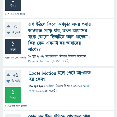
1
উত্তর
547
বার দেখা হয়েছে
রাগ উঠলে কিংবা ঝগড়ার সময় গলার
0
আওয়াজ বেড়ে যায়, তখন আমাদের
টি ভোট
মধ্যে কোনো হিতাহিত জ্ঞান থাকেনা।
1
কিন্তু কেন এমনটা হয় আমাদের
সাথে??
উত্তর
19 জুন 2022
"
মনোবিজ্ঞান
" বিভাগে
জিজ্ঞাসা
করেছেন
758
বার দেখা হয়েছে
Reyajur Rahman
(
9,290
পয়েন্ট)
Loose Motion হলে পেটে আওয়াজ
+1
হয় কেন?
টি ভোট
30 জুন 2021
"
লাইফ
" বিভাগে
জিজ্ঞাসা
করেছেন
মেহেদী
1
হাসান
(
141,860
পয়েন্ট)
উত্তর
1,014
বার দেখা হয়েছে
কোন বস্তু উচ্চ গতিতে আমাদের পাশ