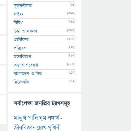
(81)
সৃজনশীলতা
(388)
লাইফ
(749)
বিবিধ
(385)
চিন্তা ও দক্ষতা
(620)
প্রাণিবিদ্যা
(225)
পরিবেশ
(487)
মনোবিজ্ঞান
(669)
তত্ত্ব ও গবেষণা
(112)
বাংলাদেশ ও বিশ্ব
(62)
মিথোলজি
সর্বাপেক্ষা জনপ্রিয় ট্যাগসমূহ
মানুষ
পানি
ঘুম
পদার্থ
-
জীববিজ্ঞান
চোখ
পৃথিবী