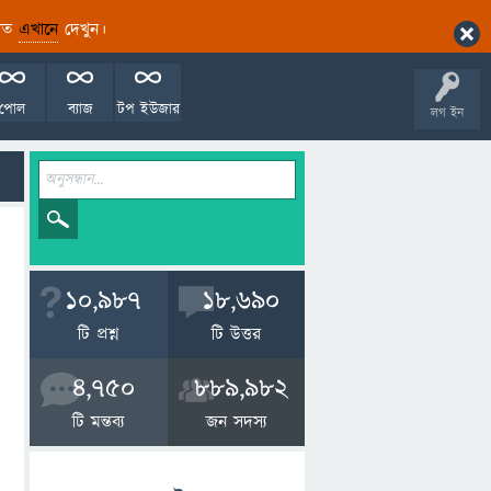
ারিত
এখানে
দেখুন।
পোল
ব্যাজ
টপ ইউজার
লগ ইন
10,987
18,690
টি প্রশ্ন
টি উত্তর
4,750
889,982
টি মন্তব্য
জন সদস্য