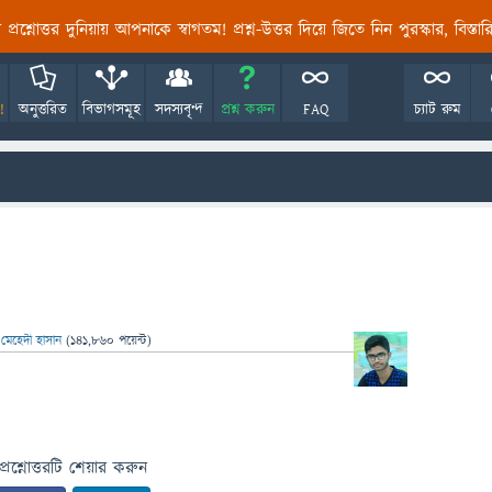
তির প্রশ্নোত্তর দুনিয়ায় আপনাকে স্বাগতম! প্রশ্ন-উত্তর দিয়ে জিতে নিন পুরস্কার, বিস্ত
!
অনুত্তরিত
বিভাগসমূহ
সদস্যবৃন্দ
প্রশ্ন করুন
FAQ
চ্যাট রুম
ন
মেহেদী হাসান
(
141,860
পয়েন্ট)
প্রশ্নোত্তরটি শেয়ার করুন