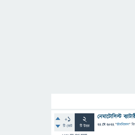
নেমাটোসিস্ট ব্যাটা
+1
2
22 মে 2022
"
জীববিজ্ঞান
" বি
টি ভোট
টি উত্তর