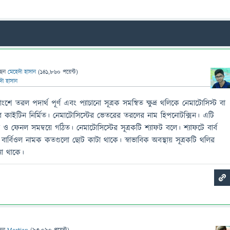
ছেন
মেহেদী হাসান
(
141,860
পয়েন্ট)
দী হাসান
াংশে তরল পদার্থ পূর্ণ এবং প্যাচানো সূত্রক সমন্বিত ক্ষুদ্র থলিকে নেমাটোসিস্ট বা
ব কাইটিন নির্মিত। নেমাটোসিস্টের ভেতরের তরলের নাম হিপনােটক্সিন। এটি
িন ও ফেনল সমম্বয়ে গঠিত। নেমাটোসিস্টের সূত্রকটি শ্যাফট বলে। শ্যাফটে বার্ব
ার্বিওল নামক কতগুলাে ছোট কাটা থাকে। স্বাভাবিক অবস্থায় সূত্রকটি থলির
নাে থাকে।