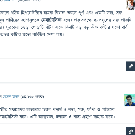
ছেন
Martian
(
93,090
পয়েন্ট)
নলে গঠিত হিপনোটক্সিন নামক বিষাক্ত তরলে পূর্ণ এবং একটি লম্বা, সরু,
স্থূল প্রাচীরের ক্যাপসুলকে
নেমাটোসিস্ট
বলে। প্রকৃতপক্ষে ক্যাপসুলের সরু প্রান্তটি
রে। সূত্রকের চওড়া গোড়াটি বাঁট। এতে তিনটি বড় বড় তীক্ষ কাঁটার মতো বার্ব
্ষুদ্রতর কাঁটার মতো বার্বিউল দেখা যায়।
েন
মেহেদী হাসান
(
141,860
পয়েন্ট)
ীত মধ্যাংশের অভ্যন্তরে তরল পদার্থ ও লম্বা, সরু, ফাঁপা ও প্যাঁচানো
নেমাটোসিস্ট বলে। এটি আত্মরক্ষা, চলাচল ও খাদ্য গ্রহণে সাহায্য করে।