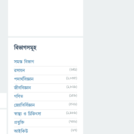
বিভাগসমূহ
সমস্ত বিভাগ
(641)
রসায়ন
(1,035)
পদার্থবিজ্ঞান
(1,829)
জীববিজ্ঞান
(159)
গণিত
(526)
জ্যোতির্বিজ্ঞান
(1,989)
স্বাস্থ্য ও চিকিৎসা
(736)
প্রযুক্তি
(67)
আইকিউ