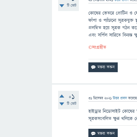
24 ফেব্রুয়ারি 2021
উত্তর প্রদান
করে
টি ভোট
কোষের ভেতরে প্রোটিন ও ফে
ফাঁপা ও প্যাঁচানো সূত্রকযুক্ত 
প্রলম্বিত হয়ে সূত্রক গঠন ক
এবং সর্পিল সারিতে বিন্যস্ত ক
©️সংগ্রহীত
+1
31 ডিসেম্বর 2021
উত্তর প্রদান
করেছ
টি ভোট
হাইড্রার নিডোসাইট কোষের স্ফ
সূত্রকসংবলিত ক্ষুদ্র থলিকে 