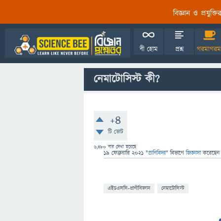
বিজ্ঞান ও প্রযুক্
বী হোম
প্রশ্ন
গরমাগরম
নেমাটোসিস্ট কী?
+4
টি ভোট
6,480
বার দেখা হয়েছে
19 ফেব্রুয়ারি 2021
"
প্রাণিবিদ্যা
" বিভাগে
জিজ্ঞাসা
করেছে
এইচএসসি-প্রাণীবিজ্ঞান
নেমাটোসিস্ট