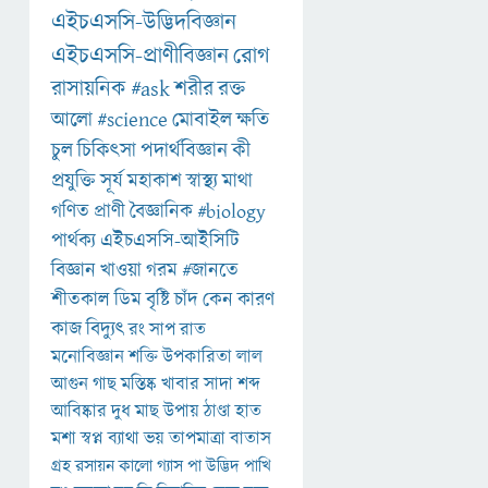
এইচএসসি-উদ্ভিদবিজ্ঞান
এইচএসসি-প্রাণীবিজ্ঞান
রোগ
রাসায়নিক
#ask
শরীর
রক্ত
আলো
#science
মোবাইল
ক্ষতি
চুল
চিকিৎসা
পদার্থবিজ্ঞান
কী
প্রযুক্তি
সূর্য
মহাকাশ
স্বাস্থ্য
মাথা
গণিত
প্রাণী
বৈজ্ঞানিক
#biology
পার্থক্য
এইচএসসি-আইসিটি
বিজ্ঞান
খাওয়া
গরম
#জানতে
শীতকাল
ডিম
বৃষ্টি
চাঁদ
কেন
কারণ
কাজ
বিদ্যুৎ
রং
সাপ
রাত
মনোবিজ্ঞান
শক্তি
উপকারিতা
লাল
আগুন
গাছ
মস্তিষ্ক
খাবার
সাদা
শব্দ
আবিষ্কার
দুধ
মাছ
উপায়
ঠাণ্ডা
হাত
মশা
স্বপ্ন
ব্যাথা
ভয়
তাপমাত্রা
বাতাস
গ্রহ
রসায়ন
কালো
গ্যাস
পা
উদ্ভিদ
পাখি