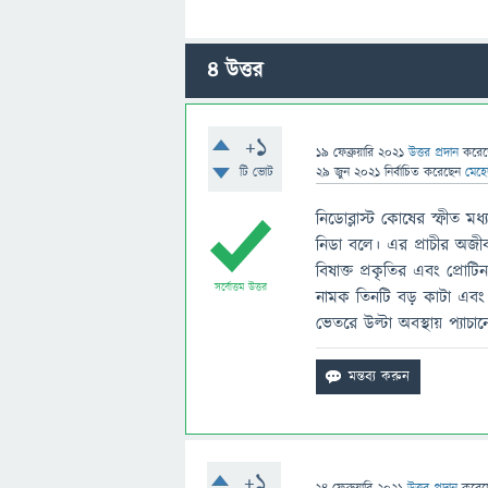
4
উত্তর
+1
19 ফেব্রুয়ারি 2021
উত্তর প্রদান
করে
টি ভোট
29 জুন 2021
নির্বাচিত
করেছেন
মেহে
নিডোব্লাস্ট কোষের স্ফীত মধ্য
নিডা বলে। এর প্রাচীর অজী
বিষাক্ত প্রকৃতির এবং প্রােট
সর্বোত্তম উত্তর
নামক তিনটি বড় কাটা এবং ব
ভেতরে উল্টা অবস্থায় প্যাচা
+1