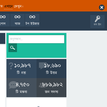
ারিত
এখানে
দেখুন।
পোল
ব্যাজ
টপ ইউজার
লগ ইন
10,987
18,690
টি প্রশ্ন
টি উত্তর
4,750
889,982
টি মন্তব্য
জন সদস্য