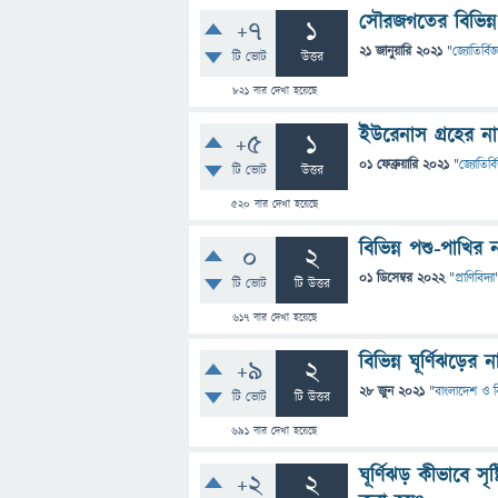
সৌরজগতের বিভিন্ন
+7
1
21 জানুয়ারি 2021
"
জ্যোতির্বিজ্
টি ভোট
উত্তর
821
বার দেখা হয়েছে
ইউরেনাস গ্রহের 
+5
1
01 ফেব্রুয়ারি 2021
"
জ্যোতির্বি
টি ভোট
উত্তর
520
বার দেখা হয়েছে
বিভিন্ন পশু-পাখি
0
2
01 ডিসেম্বর 2022
"
প্রাণিবিদ্যা
টি ভোট
টি উত্তর
617
বার দেখা হয়েছে
বিভিন্ন ঘূর্ণিঝড়ে
+9
2
28 জুন 2021
"
বাংলাদেশ ও বি
টি ভোট
টি উত্তর
691
বার দেখা হয়েছে
ঘূর্ণিঝড় কীভাবে স
+2
2