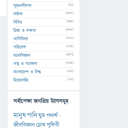
(81)
সৃজনশীলতা
(388)
লাইফ
(749)
বিবিধ
(385)
চিন্তা ও দক্ষতা
(620)
প্রাণিবিদ্যা
(225)
পরিবেশ
(487)
মনোবিজ্ঞান
(669)
তত্ত্ব ও গবেষণা
(112)
বাংলাদেশ ও বিশ্ব
(62)
মিথোলজি
সর্বাপেক্ষা জনপ্রিয় ট্যাগসমূহ
মানুষ
পানি
ঘুম
পদার্থ
-
জীববিজ্ঞান
চোখ
পৃথিবী