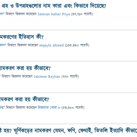
 গ্রহ ও উপগ্রহগুলোর নাম কারা এবং কিভাবে দিয়েছে?
ঞান
" বিভাগে
জিজ্ঞাসা
করেছেন
Samsun Nahar Priya
(
47,710
পয়েন্ট)
নামকরণের ইতিহাস কী?
জ্ঞান
" বিভাগে
জিজ্ঞাসা
করেছেন
Hojayfa Ahmed
(
135,490
পয়েন্ট)
র নামকরণ করা হয় কীভাবে?
" বিভাগে
জিজ্ঞাসা
করেছেন
Sakimon Rayhan
(
220
পয়েন্ট)
র নামকরণ করা হয় কীভাবে?
শ্ব
" বিভাগে
জিজ্ঞাসা
করেছেন
বিজ্ঞানের পোকা ৮
(
54,300
পয়েন্ট)
ৃষ্টি হয়? ঘূর্ণিঝড়ের নামকরণ যেমন, ফণি, ফেথাই, তিতলি ইত্যাদি কীভা