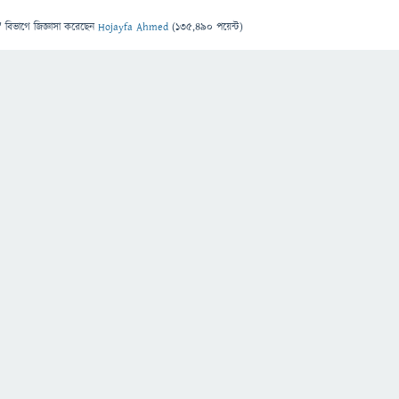
" বিভাগে
জিজ্ঞাসা
করেছেন
Hojayfa Ahmed
(
135,490
পয়েন্ট)