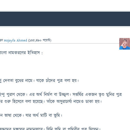
ছেন
Hojayfa Ahmed
(
135,490
পয়েন্ট)
বাংলা নামকরণের ইতিহাস :
্দু দেবতা বুধের নামে। যাকে চাঁদের পুত্র বলা হয়।
ন্দু পুরাণ থেকে। এর অর্থ নির্মল বা উজ্জ্বল। সপ্তর্ষির একজন ভৃগু মুনির পুত্র
ের গুরু হিসেবে বলা হয়েছে। তাঁকে অসুরাচার্য্য নামেও ডাকা হয়।
াচীন ভাষা থেকে। যার অর্থ মাটি বা ভূমি।
দ্ধদেব মঙ্গলের নামানুসারে। যিনি ভূমি বা পৃথিবীর পুত্র ছিলেন।