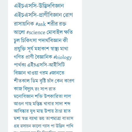
এইচএসসি-উদ্ভিদবিজ্ঞান
এইচএসসি-প্রাণীবিজ্ঞান
রোগ
রাসায়নিক
#ask
শরীর
রক্ত
আলো
#science
মোবাইল
ক্ষতি
চুল
চিকিৎসা
পদার্থবিজ্ঞান
কী
প্রযুক্তি
সূর্য
মহাকাশ
স্বাস্থ্য
মাথা
গণিত
প্রাণী
বৈজ্ঞানিক
#biology
পার্থক্য
এইচএসসি-আইসিটি
বিজ্ঞান
খাওয়া
গরম
#জানতে
শীতকাল
ডিম
বৃষ্টি
চাঁদ
কেন
কারণ
কাজ
বিদ্যুৎ
রং
সাপ
রাত
মনোবিজ্ঞান
শক্তি
উপকারিতা
লাল
আগুন
গাছ
মস্তিষ্ক
খাবার
সাদা
শব্দ
আবিষ্কার
দুধ
মাছ
উপায়
ঠাণ্ডা
হাত
মশা
স্বপ্ন
ব্যাথা
ভয়
তাপমাত্রা
বাতাস
গ্রহ
রসায়ন
কালো
গ্যাস
পা
উদ্ভিদ
পাখি