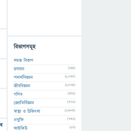
বিভাগসমূহ
সমস্ত বিভাগ
(641)
রসায়ন
(1,035)
পদার্থবিজ্ঞান
(1,829)
জীববিজ্ঞান
(159)
গণিত
(526)
জ্যোতির্বিজ্ঞান
(1,989)
স্বাস্থ্য ও চিকিৎসা
(736)
প্রযুক্তি
বে
(67)
আইকিউ