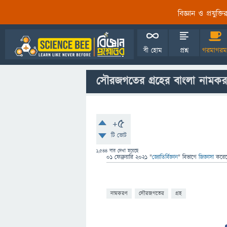
বিজ্ঞান ও প্রযুক্
বী হোম
প্রশ্ন
গরমাগরম
সৌরজগতের গ্রহের বাংলা নামকর
+5
টি ভোট
1,544
বার দেখা হয়েছে
01 ফেব্রুয়ারি 2021
"
জ্যোতির্বিজ্ঞান
" বিভাগে
জিজ্ঞাসা
করে
নামকরণ
সৌরজগতের
গ্রহ