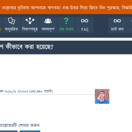
তির প্রশ্নোত্তর দুনিয়ায় আপনাকে স্বাগতম! প্রশ্ন-উত্তর দিয়ে জিতে নিন পুরস্কার, বিস্ত
!
অনুত্তরিত
বিভাগসমূহ
সদস্যবৃন্দ
প্রশ্ন করুন
FAQ
চ্যাট রুম
ণ কীভাবে করা হয়েছে?
ছেন
Hojayfa Ahmed
(
135,490
পয়েন্ট)
প্রশ্নোত্তরটি শেয়ার করুন