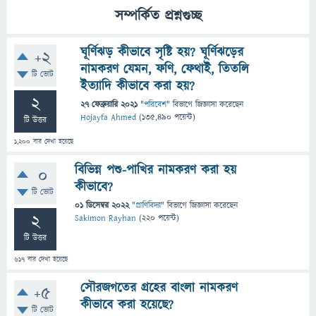
সম্পর্কিত প্রশ্নগুচ্ছ
ঘূর্ণিঝড় কীভাবে সৃষ্টি হয়? ঘূর্ণিঝড়ের
+2
নামকরণ যেমন, ফণি, ফেথাই, তিতলি
টি ভোট
ইত্যাদি কীভাবে করা হয়?
2
27 ফেব্রুয়ারি 2021
"
পরিবেশ
" বিভাগে
জিজ্ঞাসা
করেছেন
Hojayfa Ahmed
(
135,490
পয়েন্ট)
টি উত্তর
1,200
বার দেখা হয়েছে
বিভিন্ন পশু-পাখির নামকরণ করা হয়
0
কীভাবে?
টি ভোট
01 ডিসেম্বর 2022
"
প্রাণিবিদ্যা
" বিভাগে
জিজ্ঞাসা
করেছেন
2
Sakimon Rayhan
(
220
পয়েন্ট)
টি উত্তর
617
বার দেখা হয়েছে
সৌরজগতের গ্রহের বাংলা নামকরণ
+5
কীভাবে করা হয়েছে?
টি ভোট