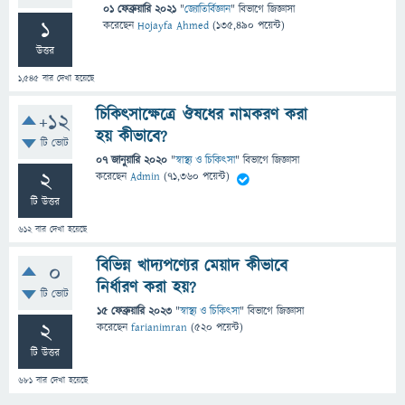
01 ফেব্রুয়ারি 2021
"
জ্যোতির্বিজ্ঞান
" বিভাগে
জিজ্ঞাসা
1
করেছেন
Hojayfa Ahmed
(
135,490
পয়েন্ট)
উত্তর
1,545
বার দেখা হয়েছে
চিকিৎসাক্ষেত্রে ঔষধের নামকরণ করা
+12
হয় কীভাবে?
টি ভোট
07 জানুয়ারি 2020
"
স্বাস্থ্য ও চিকিৎসা
" বিভাগে
জিজ্ঞাসা
2
করেছেন
Admin
(
71,360
পয়েন্ট)
টি উত্তর
612
বার দেখা হয়েছে
বিভিন্ন খাদ্যপণ্যের মেয়াদ কীভাবে
0
নির্ধারণ করা হয়?
টি ভোট
15 ফেব্রুয়ারি 2023
"
স্বাস্থ্য ও চিকিৎসা
" বিভাগে
জিজ্ঞাসা
2
করেছেন
farianimran
(
520
পয়েন্ট)
টি উত্তর
681
বার দেখা হয়েছে