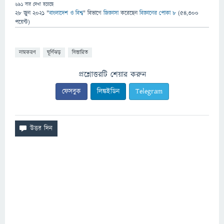
691
বার দেখা হয়েছে
28 জুন 2021
"
বাংলাদেশ ও বিশ্ব
" বিভাগে
জিজ্ঞাসা
করেছেন
বিজ্ঞানের পোকা ৮
(
54,300
পয়েন্ট)
নামকরণ
ঘূর্ণিঝড়
বিস্তারিত
প্রশ্নোত্তরটি শেয়ার করুন
ফেসবুক
লিঙ্কইডিন
Telegram