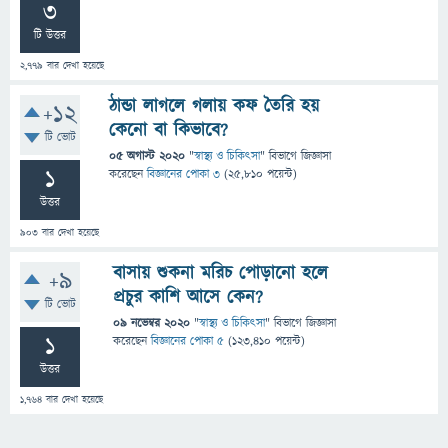
3
টি উত্তর
2,779
বার দেখা হয়েছে
ঠান্ডা লাগলে গলায় কফ তৈরি হয়
+12
কেনো বা কিভাবে?
টি ভোট
05 অগাস্ট 2020
"
স্বাস্থ্য ও চিকিৎসা
" বিভাগে
জিজ্ঞাসা
1
করেছেন
বিজ্ঞানের পোকা ৩
(
25,810
পয়েন্ট)
উত্তর
903
বার দেখা হয়েছে
বাসায় শুকনা মরিচ পোড়ানো হলে
+9
প্রচুর কাশি আসে কেন?
টি ভোট
09 নভেম্বর 2020
"
স্বাস্থ্য ও চিকিৎসা
" বিভাগে
জিজ্ঞাসা
1
করেছেন
বিজ্ঞানের পোকা ৫
(
123,410
পয়েন্ট)
উত্তর
1,764
বার দেখা হয়েছে