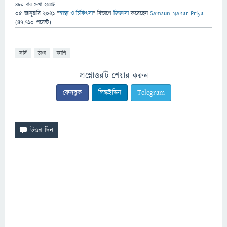
480
বার দেখা হয়েছে
05 জানুয়ারি 2021
"
স্বাস্থ্য ও চিকিৎসা
" বিভাগে
জিজ্ঞাসা
করেছেন
Samsun Nahar Priya
(
47,710
পয়েন্ট)
সর্দি
ঠাণ্ডা
কাশি
প্রশ্নোত্তরটি শেয়ার করুন
ফেসবুক
লিঙ্কইডিন
Telegram