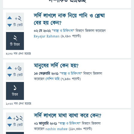
সম্পর্কিত প্রশ্নগুচ্ছ
সর্দি লাগলে নাক নিয়ে পানি ও শ্লেষ্মা
+2
বের হয় কেন?
টি ভোট
02 মে 2022
"
স্বাস্থ্য ও চিকিৎসা
" বিভাগে
জিজ্ঞাসা
করেছেন
2
Reyajur Rahman
(
9,290
পয়েন্ট)
টি উত্তর
4,272
বার দেখা হয়েছে
মানুষের সর্দি কেন হয়?
+6
13 ফেব্রুয়ারি 2021
"
স্বাস্থ্য ও চিকিৎসা
" বিভাগে
জিজ্ঞাসা
টি ভোট
করেছেন
নোশিন মাহি
(
7,940
পয়েন্ট)
1
উত্তর
1,062
বার দেখা হয়েছে
সর্দি লাগলে মাথা ব্যাথা করে কেন?
+12
01 জানুয়ারি 2021
"
স্বাস্থ্য ও চিকিৎসা
" বিভাগে
জিজ্ঞাসা
টি ভোট
করেছেন
noshin mahee
(
110,340
পয়েন্ট)