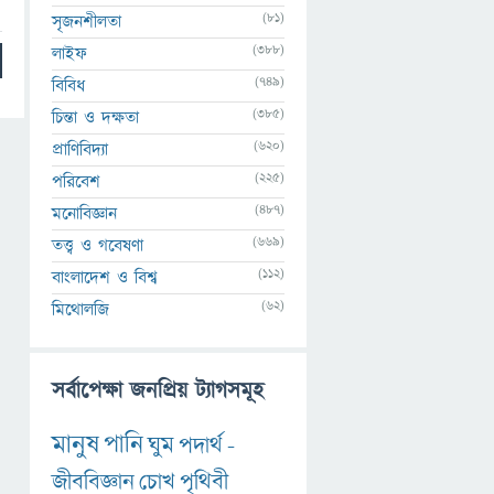
(81)
সৃজনশীলতা
(388)
লাইফ
(749)
বিবিধ
(385)
চিন্তা ও দক্ষতা
(620)
প্রাণিবিদ্যা
(225)
পরিবেশ
(487)
মনোবিজ্ঞান
(669)
তত্ত্ব ও গবেষণা
(112)
বাংলাদেশ ও বিশ্ব
(62)
মিথোলজি
সর্বাপেক্ষা জনপ্রিয় ট্যাগসমূহ
মানুষ
পানি
ঘুম
পদার্থ
-
জীববিজ্ঞান
চোখ
পৃথিবী