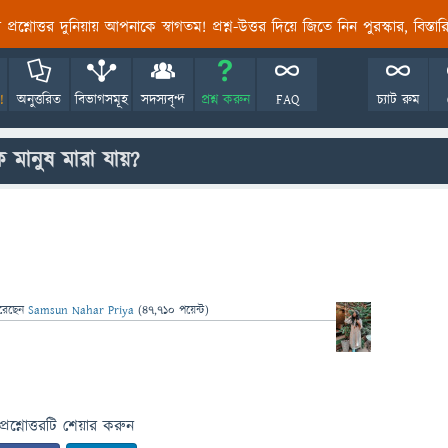
তির প্রশ্নোত্তর দুনিয়ায় আপনাকে স্বাগতম! প্রশ্ন-উত্তর দিয়ে জিতে নিন পুরস্কার, বিস্ত
!
অনুত্তরিত
বিভাগসমূহ
সদস্যবৃন্দ
প্রশ্ন করুন
FAQ
চ্যাট রুম
ি মানুষ মারা যায়?
রেছেন
Samsun Nahar Priya
(
47,710
পয়েন্ট)
প্রশ্নোত্তরটি শেয়ার করুন