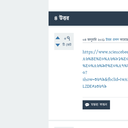
4
উত্তর
+7
04 জানুয়ারি 2021
উত্তর প্রদান
করেছ
টি ভোট
https://www.scienc
A6%BE%E0%A6%81%E
%E0%A6%95%E0%A7%
0?
show=3679&fbclid=Iw
LZDE#a3679