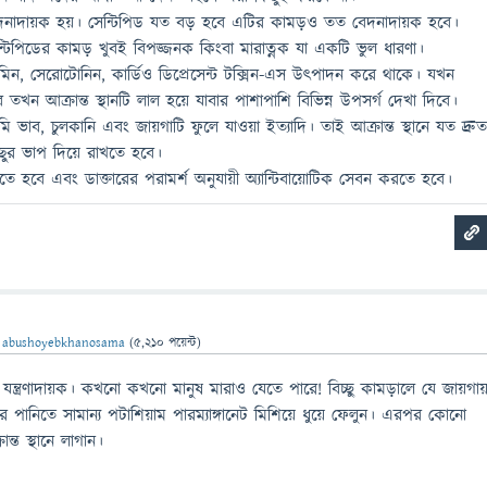
বেদনাদায়ক হয়। সেন্টিপিড যত বড় হবে এটির কামড়ও তত বেদনাদায়ক হবে।
িপিডের কামড় খুবই বিপজ্জনক কিংবা মারাত্নক যা একটি ভুল ধারণা।
টামিন, সেরোটোনিন, কার্ডিও ডিপ্রেসেন্ট টক্সিন-এস উৎপাদন করে থাকে। যখন
তখন আক্রান্ত স্থানটি লাল হয়ে যাবার পাশাপাশি বিভিন্ন উপসর্গ দেখা দিবে।
বমি ভাব, চুলকানি এবং জায়গাটি ফুলে যাওয়া ইত্যাদি। তাই আক্রান্ত স্থানে যত দ্রু
ছুর ভাপ দিয়ে রাখতে হবে।
নিতে হবে এবং ডাক্তারের পরামর্শ অনুযায়ী অ্যান্টিবায়োটিক সেবন করতে হবে।
ন
abushoyebkhanosama
(
5,210
পয়েন্ট)
্ত যন্ত্রণাদায়ক। কখনো কখনো মানুষ মারাও যেতে পারে! বিচ্ছু কামড়ালে যে জায়গায
রে পানিতে সামান্য পটাশিয়াম পারম্যাঙ্গানেট মিশিয়ে ধুয়ে ফেলুন। এরপর কোনো
রান্ত স্থানে লাগান।