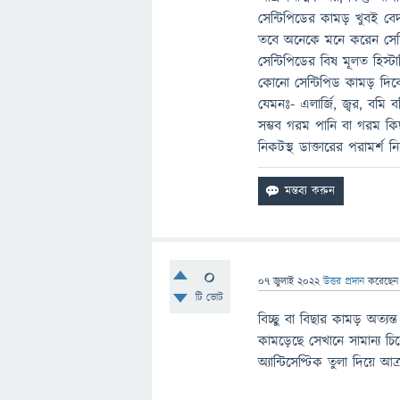
সেন্টিপিডের কামড় খুবই 
তবে অনেকে মনে করেন সেন্ট
সেন্টিপিডের বিষ মূলত হিস্
কোনো সেন্টিপিড কামড় দিবে 
যেমনঃ- এলার্জি, জ্বর, বমি 
সম্ভব গরম পানি বা গরম কি
নিকটস্থ ডাক্তারের পরামর্শ 
0
07 জুলাই 2022
উত্তর প্রদান
করেছে
টি ভোট
বিচ্ছু বা বিছার কামড় অত্যন
কামড়েছে সেখানে সামান্য চি
অ্যান্টিসেপ্টিক তুলা দিয়ে আক্