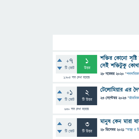
শক্তির কোনো সৃষ্ট
+7
1
সেই শক্তিটুকু কোথ
টি ভোট
উত্তর
28 নভেম্বর 2020
"
পদার্থবিজ্ঞ
1,705
বার দেখা হয়েছে
টেলোমিয়ার এর দৈর
+1
2
23 সেপ্টেম্বর 2023
"
জীববিজ্
টি ভোট
টি উত্তর
630
বার দেখা হয়েছে
মানুষ কেন মারা যা
0
3
28 ডিসেম্বর 2021
"
স্বাস্থ্য ও
টি ভোট
টি উত্তর