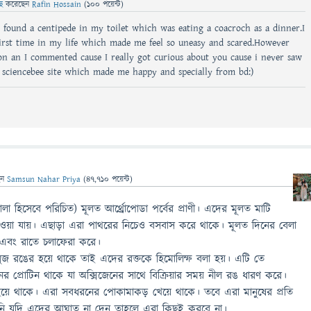
ছে
করেছেন
Rafin Hossain
(
100
পয়েন্ট)
 found a centipede in my toilet which was eating a coacroch as a dinner.I
first time in my life which made me feel so uneasy and scared.However
on an I commented cause I really got curious about you cause i never saw
sciencebee site which made me happy and specially from bd:)
েন
Samsun Nahar Priya
(
47,710
পয়েন্ট)
ালা হিসেবে পরিচিত) মূলত আর্থ্রোপোডা পর্বের প্রাণী। এদের মূলত মাটি
নে পাওয়া যায়। এছাড়া এরা পাথরের নিচেও বসবাস করে থাকে। মূলত দিনের বেলা
 এবং রাতে চলাফেরা করে।
 সবুজ রঙের হয়ে থাকে তাই এদের রক্তকে হিমোলিম্ফ বলা হয়। এটি তে
 প্রোটিন থাকে যা অক্সিজেনের সাথে বিক্রিয়ার সময় নীল রঙ ধারণ করে।
ত হয়ে থাকে। এরা সবধরনের পোকামাকড় খেয়ে থাকে। তবে এরা মানুষের প্রতি
আপনি যদি এদের আঘাত না দেন তাহলে এরা কিছুই করবে না।