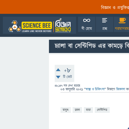
বিজ্ঞান ও প্রযুক্
বী হোম
প্রশ্ন
গরমাগরম
চ্যালা বা সেন্টিপিড এর কামড়ে ক
+8
টি ভোট
49,147
বার দেখা হয়েছে
03 জানুয়ারি 2021
"
স্বাস্থ্য ও চিকিৎসা
" বিভাগে
জিজ্ঞাসা
ক
মানুষ
চ্যালা
মারা
সেন্টিপিড