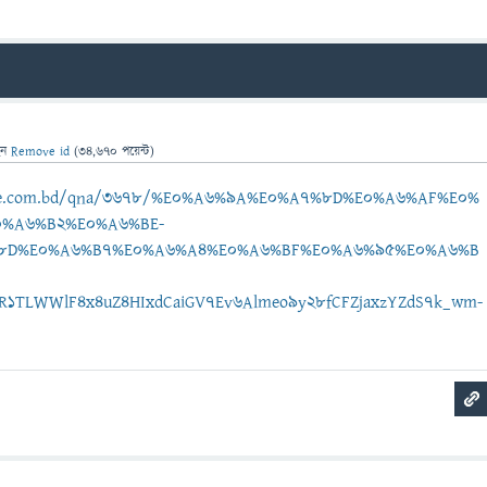
েন
Remove id
(
34,670
পয়েন্ট)
ebee.com.bd/qna/3678/%E0%A6%9A%E0%A7%8D%E0%A6%AF%E0%
0%A6%B2%E0%A6%BE-
8D%E0%A6%B7%E0%A6%A4%E0%A6%BF%E0%A6%95%E0%A6%B
AR1TLWWlF4x4uZ4HIxdCaiGV7Ev6Almeo9y28fCFZjaxzYZdS7k_wm-