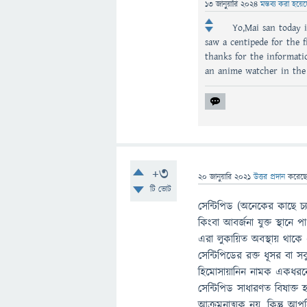
13 জানুয়ারি 2024
মন্তব্য করা হয়ে
Yo,Mai san today i
saw a centipede for the 
thanks for the informati
an anime watcher in the 
+3
20 জানুয়ারি 2021
উত্তর প্রদান
করেছ
টি ভোট
সেন্টিপিড (অনেকের কাছে চ্য
কিংবা আবর্জনা যুক্ত স্থা
এরা লুকায়িত অবস্থায় থাকে
সেন্টিপিডের রক্ত ধূসর বা
হিমোসায়ানিন নামক একধরনের
সেন্টিপিড সাধারণত বিষাক্
আক্রমনাত্মক নয়, কিন্তু 