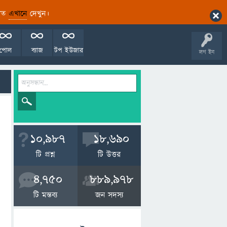
ারিত
এখানে
দেখুন।
পোল
ব্যাজ
টপ ইউজার
লগ ইন
10,987
18,690
টি প্রশ্ন
টি উত্তর
4,750
889,978
টি মন্তব্য
জন সদস্য