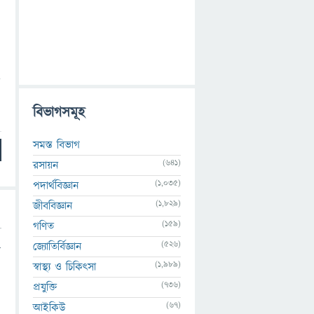
ত
বিভাগসমূহ
সমস্ত বিভাগ
(641)
রসায়ন
(1,035)
পদার্থবিজ্ঞান
(1,829)
জীববিজ্ঞান
(159)
গণিত
(526)
জ্যোতির্বিজ্ঞান
়
(1,989)
স্বাস্থ্য ও চিকিৎসা
(736)
প্রযুক্তি
(67)
আইকিউ