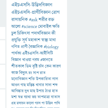
এইচএসসি-উদ্ভিদবিজ্ঞান
এইচএসসি-প্রাণীবিজ্ঞান
রোগ
রাসায়নিক
#ask
শরীর
রক্ত
আলো
#science
মোবাইল
ক্ষতি
চুল
চিকিৎসা
পদার্থবিজ্ঞান
কী
প্রযুক্তি
সূর্য
মহাকাশ
স্বাস্থ্য
মাথা
গণিত
প্রাণী
বৈজ্ঞানিক
#biology
পার্থক্য
এইচএসসি-আইসিটি
বিজ্ঞান
খাওয়া
গরম
#জানতে
শীতকাল
ডিম
বৃষ্টি
চাঁদ
কেন
কারণ
কাজ
বিদ্যুৎ
রং
সাপ
রাত
মনোবিজ্ঞান
শক্তি
উপকারিতা
লাল
আগুন
গাছ
মস্তিষ্ক
খাবার
সাদা
শব্দ
আবিষ্কার
দুধ
মাছ
উপায়
ঠাণ্ডা
হাত
মশা
স্বপ্ন
ব্যাথা
ভয়
তাপমাত্রা
বাতাস
গ্রহ
রসায়ন
কালো
গ্যাস
পা
উদ্ভিদ
পাখি