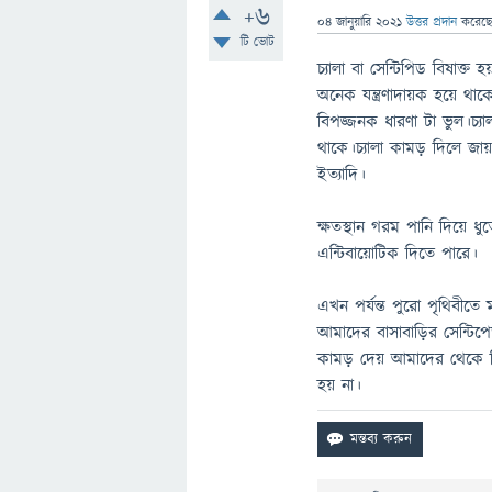
+6
04 জানুয়ারি 2021
উত্তর প্রদান
করেছ
টি ভোট
চ্যালা বা সেন্টিপিড বিষা
অনেক যন্ত্রণাদায়ক হয়ে থা
বিপজ্জনক ধারণা টা ভুল।চ্যা
থাকে।চ্যালা কামড় দিলে জায়গ
ইত্যাদি।
ক্ষতস্থান গরম পানি দিয়ে ধ
এন্টিবায়োটিক দিতে পারে।
এখন পর্যন্ত পুরো পৃথিবীতে
আমাদের বাসাবাড়ির সেন্টিপ
কামড় দেয় আমাদের থেকে নি
হয় না।