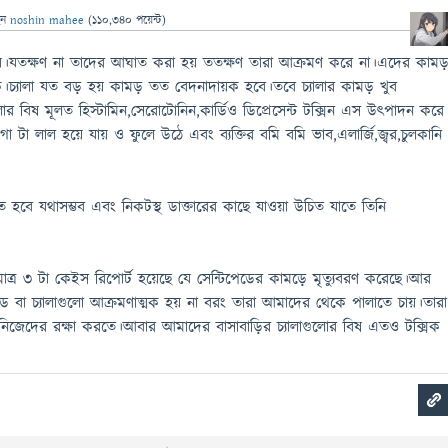
েন
noshin mahee
(
110,340
পয়েন্ট)
ক্ত হয়।যতক্ষণ না তাদের আঘাত করা হয় ততক্ষণ তারা আক্রমণ করে না।এদের কাম
কে।চ্যালা যত বড় হয় কামড় তত বেদনাদায়ক হবে।তবে চ্যালার কামড় খুব
লার বিষ মূলত হিস্টামিন,সেরোটোনিন,কার্ডিও ডিপ্রেসেন্ট টক্সিন এস উৎপাদন করে
া টা লাল হয়ে যায় ও ফুলে উঠে এবং ব্যক্তির বমি বমি ভাব,এলার্জি,জ্বর,চুলকানি
ুতে হবে যথাসম্ভব এবং নিকটস্থ ডাক্তারের কাছে যাওয়া উচিত যাতে তিনি
 মাত্র 3 টা কেইস রিপোর্ট হয়েছে যে সেন্টিপেডের কামড়ে মৃত্যুবরণ করেছে।আর
েড বা চ্যালাগুলো আক্রমণাত্মক হয় না বরং তারা আমাদের থেকে পালাতে চায়।তারা
জেদের রক্ষা করতে।আবার আমাদের বাসাবাড়ির চ্যালাগুলোর বিষ এতও টক্সিক