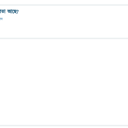
িতা আছে?
দান