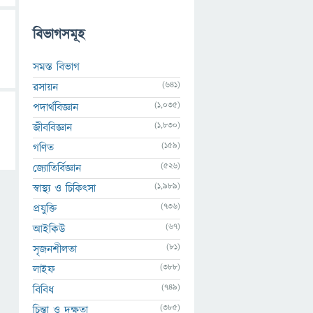
বিভাগসমূহ
সমস্ত বিভাগ
(641)
রসায়ন
(1,035)
পদার্থবিজ্ঞান
(1,830)
জীববিজ্ঞান
(159)
গণিত
(526)
জ্যোতির্বিজ্ঞান
(1,989)
স্বাস্থ্য ও চিকিৎসা
(736)
প্রযুক্তি
(67)
আইকিউ
(81)
সৃজনশীলতা
(388)
লাইফ
(749)
বিবিধ
(385)
চিন্তা ও দক্ষতা