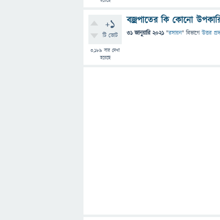
হয়েছে
বজ্রপাতের কি কোনো উপকার
+1
31 জানুয়ারি 2021
"
রসায়ন
" বিভাগে
উত্তর প্র
টি ভোট
3,189
বার দেখা
হয়েছে