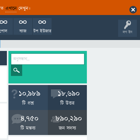
ারিত
এখানে
দেখুন।
পোল
ব্যাজ
টপ ইউজার
লগ ইন
10,989
18,690
টি প্রশ্ন
টি উত্তর
4,750
890,290
টি মন্তব্য
জন সদস্য