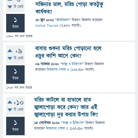
0
সজিনার ডাল, মরিচ পোড়া কতটুকু
টি ভোট
কার্যকর?
1
18 জুন 2022
"
জীববিজ্ঞান
" বিভাগে
জিজ্ঞাসা
করেছেন
Nishat Tasnim
(
7,950
পয়েন্ট)
উত্তর
1,390
বার দেখা হয়েছে
বাসায় শুকনা মরিচ পোড়ানো হলে
+9
প্রচুর কাশি আসে কেন?
টি ভোট
09 নভেম্বর 2020
"
স্বাস্থ্য ও চিকিৎসা
" বিভাগে
জিজ্ঞাসা
1
করেছেন
বিজ্ঞানের পোকা ৫
(
123,410
পয়েন্ট)
উত্তর
1,765
বার দেখা হয়েছে
মরিচ কাটলে বা হাতালে হাত
+10
জ্বালাপোড়া করে কেন? আর এই
টি ভোট
জ্বালাপোড়া দূর করার উপায় কি?
1
15 সেপ্টেম্বর 2020
"
স্বাস্থ্য ও চিকিৎসা
" বিভাগে
জিজ্ঞাসা
করেছেন
বিজ্ঞানের পোকা ৫
(
123,410
পয়েন্ট)
উত্তর