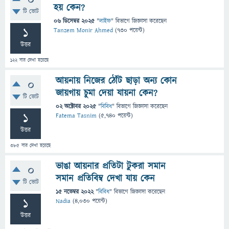
0
হয় কেন?
টি ভোট
06 ডিসেম্বর 2025
"
লাইফ
" বিভাগে
জিজ্ঞাসা
করেছেন
1
Tanzem Monir Ahmed
(
730
পয়েন্ট)
উত্তর
122
বার দেখা হয়েছে
আয়নায় নিজের ঠোঁট ছাড়া অন্য কোন
0
জায়গায় চুমা দেয়া যায়না কেন?
টি ভোট
02 অক্টোবর 2025
"
বিবিধ
" বিভাগে
জিজ্ঞাসা
করেছেন
1
Fatema Tasnim
(
5,740
পয়েন্ট)
উত্তর
385
বার দেখা হয়েছে
ভাঙা আয়নার প্রতিটা টুকরা সমান
0
সমান প্রতিবিম্ব দেখা যায় কেন
টি ভোট
15 নভেম্বর 2022
"
বিবিধ
" বিভাগে
জিজ্ঞাসা
করেছেন
1
Nadia
(
4,030
পয়েন্ট)
উত্তর