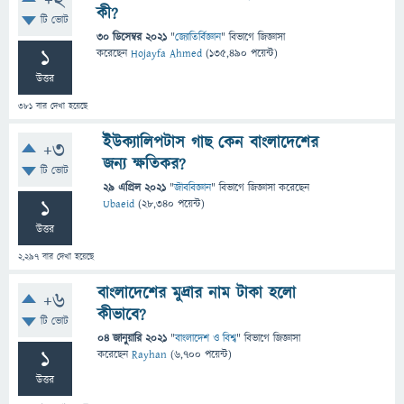
+2
কী?
টি ভোট
30 ডিসেম্বর 2021
"
জ্যোতির্বিজ্ঞান
" বিভাগে
জিজ্ঞাসা
1
করেছেন
Hojayfa Ahmed
(
135,490
পয়েন্ট)
উত্তর
381
বার দেখা হয়েছে
ইউক্যালিপটাস গাছ কেন বাংলাদেশের
+3
জন্য ক্ষতিকর?
টি ভোট
29 এপ্রিল 2021
"
জীববিজ্ঞান
" বিভাগে
জিজ্ঞাসা
করেছেন
1
Ubaeid
(
28,340
পয়েন্ট)
উত্তর
2,297
বার দেখা হয়েছে
বাংলাদেশের মুদ্রার নাম টাকা হলো
+6
কীভাবে?
টি ভোট
04 জানুয়ারি 2021
"
বাংলাদেশ ও বিশ্ব
" বিভাগে
জিজ্ঞাসা
1
করেছেন
Rayhan
(
6,700
পয়েন্ট)
উত্তর