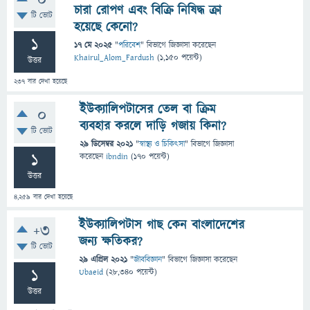
0
চারা রোপণ এবং বিক্রি নিষিদ্ধ ক্রা
টি ভোট
হয়েছে কেনো?
1
17 মে 2025
"
পরিবেশ
" বিভাগে
জিজ্ঞাসা
করেছেন
Khairul_Alom_Fardush
(
1,150
পয়েন্ট)
উত্তর
237
বার দেখা হয়েছে
ইউক্যালিপটাসের তেল বা ক্রিম
0
ব্যবহার করলে দাড়ি গজায় কিনা?
টি ভোট
29 ডিসেম্বর 2021
"
স্বাস্থ্য ও চিকিৎসা
" বিভাগে
জিজ্ঞাসা
1
করেছেন
ibndin
(
170
পয়েন্ট)
উত্তর
4,259
বার দেখা হয়েছে
ইউক্যালিপটাস গাছ কেন বাংলাদেশের
+3
জন্য ক্ষতিকর?
টি ভোট
29 এপ্রিল 2021
"
জীববিজ্ঞান
" বিভাগে
জিজ্ঞাসা
করেছেন
1
Ubaeid
(
28,340
পয়েন্ট)
উত্তর