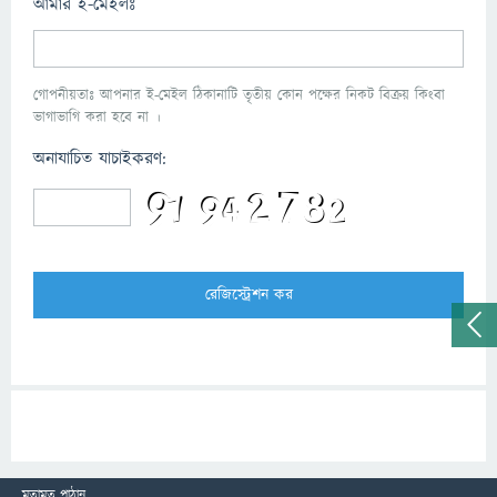
আমার ই-মেইলঃ
গোপনীয়তাঃ আপনার ই-মেইল ঠিকানাটি তৃতীয় কোন পক্ষের নিকট বিক্রয় কিংবা
ভাগাভাগি করা হবে না ।
অনাযাচিত যাচাইকরণ:
মতামত পাঠান