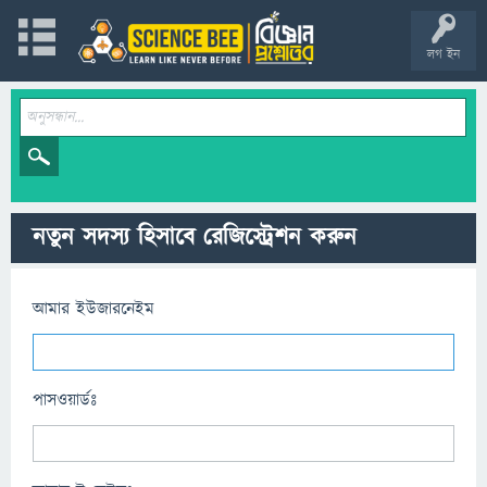
লগ ইন
নতুন সদস্য হিসাবে রেজিস্ট্রেশন করুন
আমার ইউজারনেইম
পাসওয়ার্ডঃ