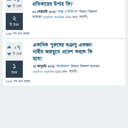
+8
প্রতিকারের উপায় কি?
টি ভোট
01 ফেব্রুয়ারি 2021
"
স্বাস্থ্য ও চিকিৎসা
" বিভাগে
জিজ্ঞাসা
2
করেছেন
noshin mahee
(
110,340
পয়েন্ট)
টি উত্তর
3,113
বার দেখা হয়েছে
একাধিক পুরুষের শুক্রাণু একজন
+7
নারীর জরায়ুতে প্রবেশ করলে কি
টি ভোট
হবে?
1
21 জানুয়ারি 2021
"
জীববিজ্ঞান
" বিভাগে
জিজ্ঞাসা
করেছেন
noshin mahee
(
110,340
পয়েন্ট)
উত্তর
2,928
বার দেখা হয়েছে