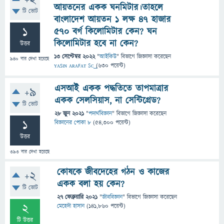
+2
আয়তনের একক ঘনমিটার।তাহলে
টি ভোট
বাংলাদেশ আয়তন 1 লক্ষ 47 হাজার
1
570 বর্গ কিলোমিটার কেন? ঘন
কিলোমিটার হবে না কেন?
উত্তর
13 সেপ্টেম্বর 2022
"
আইকিউ
" বিভাগে
জিজ্ঞাসা
করেছেন
940
বার দেখা হয়েছে
ʏᴀꜱɪɴ ᴀʀᴀꜰᴀᴛ Sᴄ͢͢͢
(
630
পয়েন্ট)
এসআই একক পদ্ধতিতে তাপমাত্রার
+9
একক সেলসিয়াস, না সেন্টিগ্রেড?
টি ভোট
28 জুন 2021
"
পদার্থবিজ্ঞান
" বিভাগে
জিজ্ঞাসা
করেছেন
1
বিজ্ঞানের পোকা ৮
(
54,300
পয়েন্ট)
উত্তর
393
বার দেখা হয়েছে
কোষকে জীবদেহের গঠন ও কাজের
+2
একক বলা হয় কেন?
টি ভোট
27 ফেব্রুয়ারি 2021
"
জীববিজ্ঞান
" বিভাগে
জিজ্ঞাসা
করেছেন
2
মেহেদী হাসান
(
141,860
পয়েন্ট)
টি উত্তর