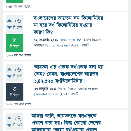
9,744
বার দেখা হয়েছে
বাংলাদেশের আয়তন ঘন কিলোমিটার
+6
না হয়ে বর্গ কিলোমিটার হওয়ার
টি ভোট
কারণ কি?
5
02 ফেব্রুয়ারি 2021
"
বাংলাদেশ ও বিশ্ব
" বিভাগে
জিজ্ঞাসা
করেছেন
Tamim Hossain
(
12,990
পয়েন্ট)
টি উত্তর
2,367
বার দেখা হয়েছে
আয়তন এর একক বর্গএকক বলা হয়
+6
কেন? যেমন: বাংলাদেশের আয়তন
টি ভোট
১,৪৭,৫৭০ বর্গকিলোমিটার।
3
27 জানুয়ারি 2021
"
গণিত
" বিভাগে
জিজ্ঞাসা
করেছেন
JannatulFerdous
(
2,850
পয়েন্ট)
টি উত্তর
3,560
বার দেখা হয়েছে
আমরা জানি, আয়তনকে ঘনএককে
+7
প্রকাশ করা হয়। কিন্তু কোনো দেশের
টি ভোট
আয়তনকে কেনো বর্গএককে প্রকাশ