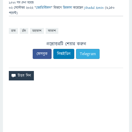
1,562
বার দেখা হয়েছে
02 সেপ্টেম্বর 2022
"
জ্যোতির্বিজ্ঞান
" বিভাগে
জিজ্ঞাসা
করেছেন
Jihadul Amin
(
6,150
পয়েন্ট)
রাত
চাঁদ
মহাকাশ
আকাশ
প্রশ্নোত্তরটি শেয়ার করুন
ফেসবুক
লিঙ্কইডিন
Telegram