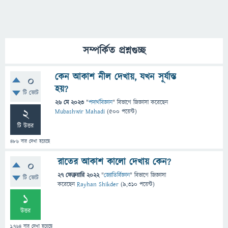
সম্পর্কিত প্রশ্নগুচ্ছ
কেন আকাশ নীল দেখায়, যখন সূর্যাস্ত
0
হয়?
টি ভোট
26 মে 2023
"
পদার্থবিজ্ঞান
" বিভাগে
জিজ্ঞাসা
করেছেন
2
Mubashwir Mahadi
(
500
পয়েন্ট)
টি উত্তর
486
বার দেখা হয়েছে
রাতের আকাশ কালো দেখায় কেন?
0
27 ফেব্রুয়ারি 2022
"
জ্যোতির্বিজ্ঞান
" বিভাগে
জিজ্ঞাসা
টি ভোট
করেছেন
Rayhan Shikder
(
9,310
পয়েন্ট)
1
উত্তর
1,764
বার দেখা হয়েছে