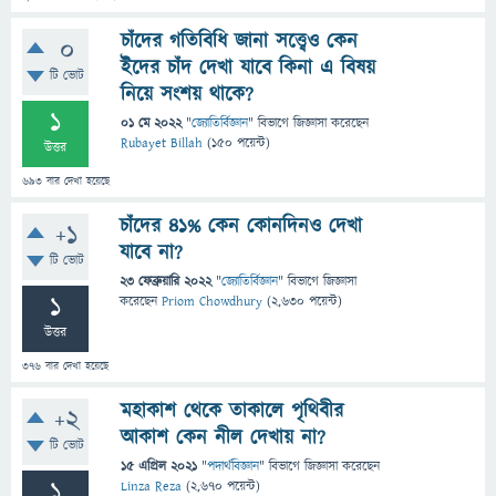
চাঁদের গতিবিধি জানা সত্ত্বেও কেন
0
ইদের চাঁদ দেখা যাবে কিনা এ বিষয়
টি ভোট
নিয়ে সংশয় থাকে?
1
01 মে 2022
"
জ্যোতির্বিজ্ঞান
" বিভাগে
জিজ্ঞাসা
করেছেন
Rubayet Billah
(
150
পয়েন্ট)
উত্তর
693
বার দেখা হয়েছে
চাঁদের 41% কেন কোনদিনও দেখা
+1
যাবে না?
টি ভোট
23 ফেব্রুয়ারি 2022
"
জ্যোতির্বিজ্ঞান
" বিভাগে
জিজ্ঞাসা
1
করেছেন
Priom Chowdhury
(
2,630
পয়েন্ট)
উত্তর
376
বার দেখা হয়েছে
মহাকাশ থেকে তাকালে পৃথিবীর
+2
আকাশ কেন নীল দেখায় না?
টি ভোট
15 এপ্রিল 2021
"
পদার্থবিজ্ঞান
" বিভাগে
জিজ্ঞাসা
করেছেন
1
Linza Reza
(
2,670
পয়েন্ট)