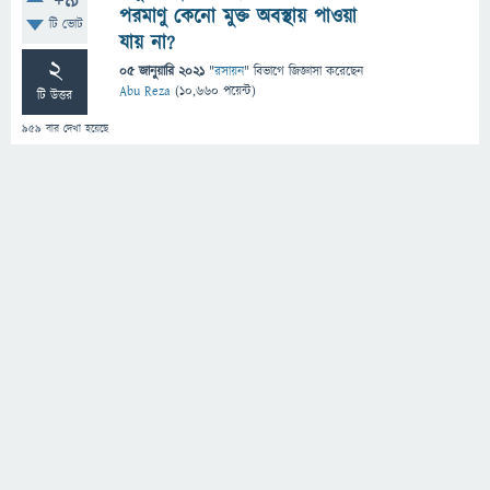
+9
পরমাণু কেনো মুক্ত অবস্থায় পাওয়া
টি ভোট
যায় না?
2
05 জানুয়ারি 2021
"
রসায়ন
" বিভাগে
জিজ্ঞাসা
করেছেন
Abu Reza
(
10,660
পয়েন্ট)
টি উত্তর
959
বার দেখা হয়েছে