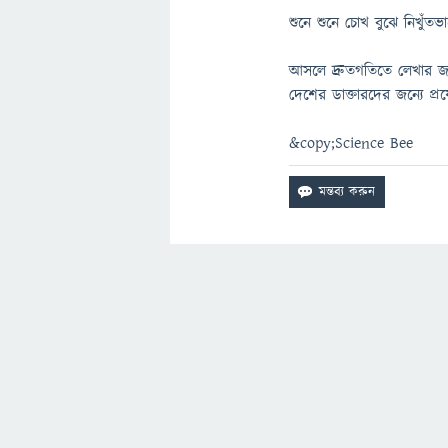
শুনে শুনে চোখ বুঝে নিখুঁতভ
আসলে দ্রুতগতিতে লেখার জন্
দেশের ডাক্তারদের জন্যে প্রয
&copy;Science Bee