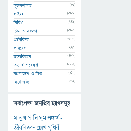
(81)
সৃজনশীলতা
(388)
লাইফ
(749)
বিবিধ
(385)
চিন্তা ও দক্ষতা
(620)
প্রাণিবিদ্যা
(225)
পরিবেশ
(488)
মনোবিজ্ঞান
(669)
তত্ত্ব ও গবেষণা
(112)
বাংলাদেশ ও বিশ্ব
(62)
মিথোলজি
সর্বাপেক্ষা জনপ্রিয় ট্যাগসমূহ
মানুষ
পানি
ঘুম
পদার্থ
-
জীববিজ্ঞান
চোখ
পৃথিবী