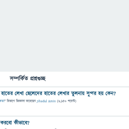
সম্পর্কিত প্রশ্নগুচ্ছ
হাতের লেখা ছেলেদের হাতের লেখার তুলনায় সুন্দর হয় কেন?
্ষতা
" বিভাগে
জিজ্ঞাসা
করেছেন
Jihadul Amin
(
6,150
পয়েন্ট)
র করবো কীভাবে?