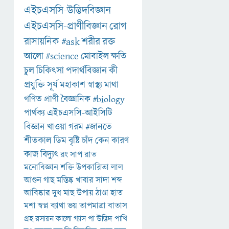
এইচএসসি-উদ্ভিদবিজ্ঞান
এইচএসসি-প্রাণীবিজ্ঞান
রোগ
রাসায়নিক
#ask
শরীর
রক্ত
আলো
#science
মোবাইল
ক্ষতি
চুল
চিকিৎসা
পদার্থবিজ্ঞান
কী
প্রযুক্তি
সূর্য
মহাকাশ
স্বাস্থ্য
মাথা
গণিত
প্রাণী
বৈজ্ঞানিক
#biology
পার্থক্য
এইচএসসি-আইসিটি
বিজ্ঞান
খাওয়া
গরম
#জানতে
শীতকাল
ডিম
বৃষ্টি
চাঁদ
কেন
কারণ
কাজ
বিদ্যুৎ
রং
সাপ
রাত
মনোবিজ্ঞান
শক্তি
উপকারিতা
লাল
আগুন
গাছ
মস্তিষ্ক
খাবার
সাদা
শব্দ
আবিষ্কার
দুধ
মাছ
উপায়
ঠাণ্ডা
হাত
মশা
স্বপ্ন
ব্যাথা
ভয়
তাপমাত্রা
বাতাস
গ্রহ
রসায়ন
কালো
গ্যাস
পা
উদ্ভিদ
পাখি