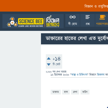
বিজ্ঞান ও প্রযুক্
বী হোম
প্রশ্ন
গরমাগরম
ডাক্তারের হাতের লেখা এত দুর্বো
+14
টি ভোট
2,266
বার দেখা হয়েছে
12 ডিসেম্বর 2020
"
স্বাস্থ্য ও চিকিৎসা
" বিভাগে
জিজ্ঞাসা
ক
ডাক্তার
হাত
লেখা
কঠিন