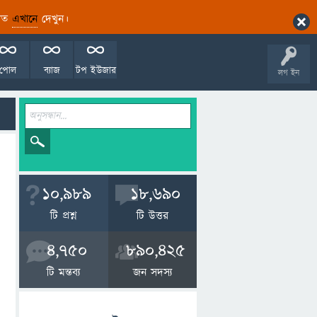
ারিত
এখানে
দেখুন।
পোল
ব্যাজ
টপ ইউজার
লগ ইন
10,989
18,690
টি প্রশ্ন
টি উত্তর
4,750
890,425
টি মন্তব্য
জন সদস্য