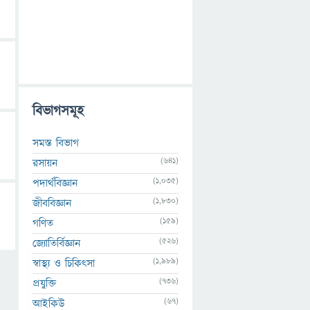
বিভাগসমূহ
সমস্ত বিভাগ
(641)
রসায়ন
(1,035)
পদার্থবিজ্ঞান
(1,830)
জীববিজ্ঞান
(159)
গণিত
(526)
জ্যোতির্বিজ্ঞান
(1,989)
স্বাস্থ্য ও চিকিৎসা
(736)
প্রযুক্তি
(67)
আইকিউ