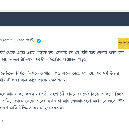
েন
Admin
(
71,360
পয়েন্ট)
থম বর্ষ থেকে এতো এতো পড়তে হয়, লেখতে হয় যে, যদি তার লেখার খাতাগুলো
চায় তাহলে রীতিমত একটা লাইব্রেরির প্রয়োজন পড়বে।
ডেন্টদের লিখতে লিখতে লেখার স্পিড এতো বেড়ে যায় যে, এর মর্ম উদ্ধার
াসিস্ট ছাড়া অন্য কারো পক্ষে সম্ভব হয় না।
িকেলে আমার কয়েকজন সহপাঠী, সহপাঠিনী সামনে বোর্ডের দিকে তাকিয়ে, কিংবা
িকে তাকিয়ে থেকে থেকে তাদের কথাবার্তা আর লেকচারগুলো অনায়াসে এতো দ্রুত
া দেখে আমি রীতিমত অবাক হয়ে যেতাম।
.!