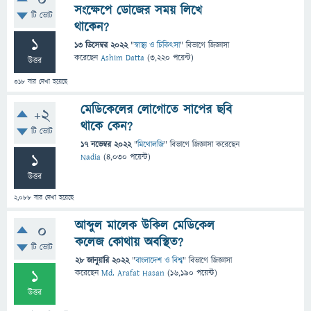
0
সংক্ষেপে ডোজের সময় লিখে
টি ভোট
থাকেন?
1
13 ডিসেম্বর 2022
"
স্বাস্থ্য ও চিকিৎসা
" বিভাগে
জিজ্ঞাসা
করেছেন
Ashim Datta
(
3,220
পয়েন্ট)
উত্তর
318
বার দেখা হয়েছে
মেডিকেলের লোগোতে সাপের ছবি
+2
থাকে কেন?
টি ভোট
17 নভেম্বর 2022
"
মিথোলজি
" বিভাগে
জিজ্ঞাসা
করেছেন
1
Nadia
(
4,030
পয়েন্ট)
উত্তর
2,088
বার দেখা হয়েছে
আব্দুল মালেক উকিল মেডিকেল
0
কলেজ কোথায় অবস্থিত?
টি ভোট
28 জানুয়ারি 2022
"
বাংলাদেশ ও বিশ্ব
" বিভাগে
জিজ্ঞাসা
1
করেছেন
Md. Arafat Hasan
(
16,190
পয়েন্ট)
উত্তর