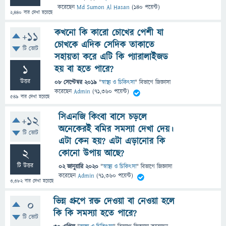
করেছেন
Md Sumon Al Hasan
(
140
পয়েন্ট)
2,440
বার দেখা হয়েছে
কখনো কি কারো চোখের পেশী যা
+11
চোখকে এদিক সেদিক তাকাতে
টি ভোট
সহায়তা করে এটি কি প্যারালাইজড
1
হয় বা হতে পারে?
উত্তর
08 সেপ্টেম্বর 2019
"
স্বাস্থ্য ও চিকিৎসা
" বিভাগে
জিজ্ঞাসা
করেছেন
Admin
(
71,360
পয়েন্ট)
549
বার দেখা হয়েছে
সিএনজি কিংবা বাসে চড়লে
+12
অনেকেরই বমির সমস্যা দেখা দেয়।
টি ভোট
এটা কেন হয়? এটা এড়ানোর কি
2
কোনো উপায় আছে?
টি উত্তর
02 জানুয়ারি 2020
"
স্বাস্থ্য ও চিকিৎসা
" বিভাগে
জিজ্ঞাসা
করেছেন
Admin
(
71,360
পয়েন্ট)
3,382
বার দেখা হয়েছে
ভিন্ন গ্রুপে রক্ত দেওয়া বা নেওয়া হলে
0
কি কি সমস্যা হতে পারে?
টি ভোট