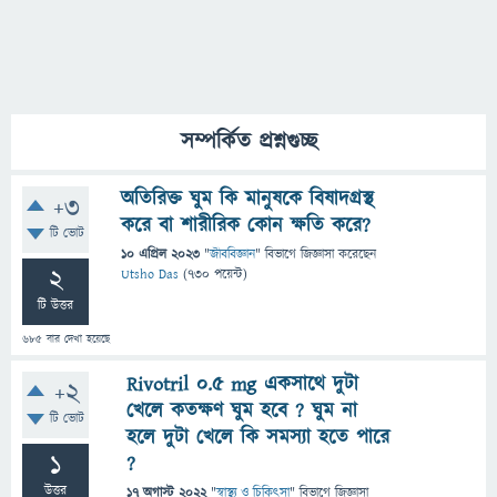
সম্পর্কিত প্রশ্নগুচ্ছ
অতিরিক্ত ঘুম কি মানুষকে বিষাদগ্রস্থ
+3
করে বা শারীরিক কোন ক্ষতি করে?
টি ভোট
10 এপ্রিল 2023
"
জীববিজ্ঞান
" বিভাগে
জিজ্ঞাসা
করেছেন
2
Utsho Das
(
730
পয়েন্ট)
টি উত্তর
685
বার দেখা হয়েছে
Rivotril 0.5 mg একসাথে দুটা
+2
খেলে কতক্ষণ ঘুম হবে ? ঘুম না
টি ভোট
হলে দুটা খেলে কি সমস্যা হতে পারে
1
?
উত্তর
17 অগাস্ট 2022
"
স্বাস্থ্য ও চিকিৎসা
" বিভাগে
জিজ্ঞাসা