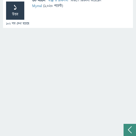
30 এপ্রিল
"
স্বাস্থ্য ও চিকিৎসা
" বিভাগে
জিজ্ঞাসা
করেছেন
1
Mynul
(
1,020
পয়েন্ট)
উত্তর
102
বার দেখা হয়েছে