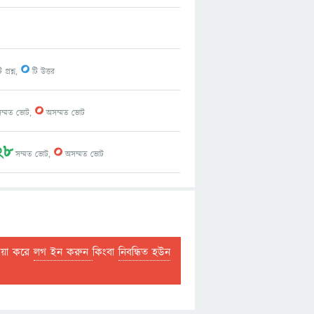
0
 প্রশ্ন,
টি উত্তর
0
ম্মত ভোট,
অসম্মত ভোট
28
0
সম্মত ভোট,
অসম্মত ভোট
দয়া করে
লগ ইন করুন
কিংবা
নিবন্ধিত হউন