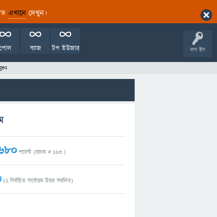
ারিত
এখানে
দেখুন।
পোল
ব্যাজ
টপ ইউজার
লগ ইন
ges
ম
,680
পয়েন্ট (র‌্যাংক #
163
)
3
(
2
নির্বাচিত সর্বোত্তম উত্তর সম্বলিত)