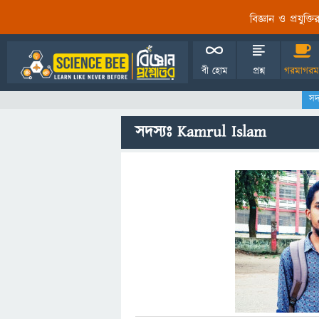
বিজ্ঞান ও প্রযুক্
বী হোম
প্রশ্ন
গরমাগরম
সদ
সদস্যঃ Kamrul Islam