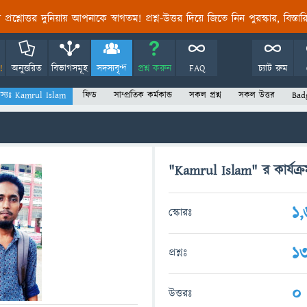
তির প্রশ্নোত্তর দুনিয়ায় আপনাকে স্বাগতম! প্রশ্ন-উত্তর দিয়ে জিতে নিন পুরস্কার, বিস্ত
!
অনুত্তরিত
বিভাগসমূহ
সদস্যবৃন্দ
প্রশ্ন করুন
FAQ
চ্যাট রুম
স্যঃ Kamrul Islam
ফিড
সাম্প্রতিক কর্মকান্ড
সকল প্রশ্ন
সকল উত্তর
Bad
"Kamrul Islam" র কার্যক্র
1
স্কোরঃ
1
প্রশ্নঃ
0
উত্তরঃ