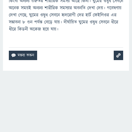
কিংবা অন্যন্য গুরুতর শারীরিক সমস্যা আছে কিনা। ঘুমের ওষুধ সেবনে
অনেক সময়ই অন্যন্য শারীরিক সমস্যার অবনতি দেখা দেয়। গবেষণায়
দেখা গেছে, ঘুমের ওষুধ সেবনে হৃদরোগী দের হার্ট ফেইলিওর এর
সম্ভাবনা ৮ গুন পর্যন্ত বেড়ে যায়। দীর্ঘায়িত ঘুমের ওষুধ সেবনে ধীরে
ধীরে কিডনী অকেজ হয়ে যায়।