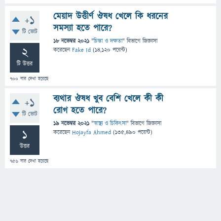
মেয়াদ উত্তীর্ণ ঔষধ খেলে কি ধরনের
+1
সমস্যা হতে পারে?
টি ভোট
18 নভেম্বর 2021
"
চিন্তা ও দক্ষতা
" বিভাগে
জিজ্ঞাসা
2
করেছেন
Fake Id
(
14,120
পয়েন্ট)
টি উত্তর
700
বার দেখা হয়েছে
ব্যথার ঔষধ খুব বেশি খেলে কী কী
+1
রোগ হতে পারে?
টি ভোট
19 নভেম্বর 2021
"
স্বাস্থ্য ও চিকিৎসা
" বিভাগে
জিজ্ঞাসা
1
করেছেন
Hojayfa Ahmed
(
135,490
পয়েন্ট)
উত্তর
756
বার দেখা হয়েছে