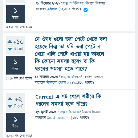
28 ডিসেম্বর 2020
"
স্বাস্থ্য ও চিকিৎসা
" বিভাগে
জিজ্ঞাসা
1
করেছেন
Admin
(
71,360
পয়েন্ট)
উত্তর
3,310
বার দেখা হয়েছে
যে ঔষধ গুলো ভরা পেটে খেতে বলা
+10
হয়েছে কিন্তু তা যদি ভরা পেটে না
টি ভোট
খেয়ে খালি পেটে খাওয়া হয় তাহলে
1
কি কোনো সমস্যা হবে? বা কি
ধরনের সমস্যা হতে পারে?
উত্তর
10 নভেম্বর 2020
"
স্বাস্থ্য ও চিকিৎসা
" বিভাগে
জিজ্ঞাসা
1,518
বার দেখা হয়েছে
করেছেন
বিজ্ঞানের পোকা ৫
(
123,410
পয়েন্ট)
Current এ শট খেলে শরীরে কি
+2
ধরনের সমস্যা হতে পারে?
টি ভোট
23 জুলাই 2021
"
স্বাস্থ্য ও চিকিৎসা
" বিভাগে
জিজ্ঞাসা
1
করেছেন
Sazid Hossain.
(
380
পয়েন্ট)
উত্তর
6,732
বার দেখা হয়েছে