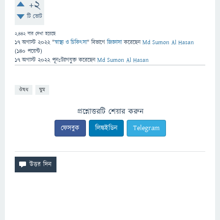
+2
টি ভোট
2,442
বার দেখা হয়েছে
17 অগাস্ট 2022
"
স্বাস্থ্য ও চিকিৎসা
" বিভাগে
জিজ্ঞাসা
করেছেন
Md Sumon Al Hasan
(
140
পয়েন্ট)
17 অগাস্ট 2022
পূনঃট্যাগযুক্ত
করেছেন
Md Sumon Al Hasan
ঔষধ
ঘুম
প্রশ্নোত্তরটি শেয়ার করুন
ফেসবুক
লিঙ্কইডিন
Telegram