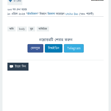
টি ভোট
684
বার দেখা হয়েছে
10 এপ্রিল 2023
"
জীববিজ্ঞান
" বিভাগে
জিজ্ঞাসা
করেছেন
Utsho Das
(
730
পয়েন্ট)
ক্ষতি
body
ঘুম
অতিরিক্ত
প্রশ্নোত্তরটি শেয়ার করুন
ফেসবুক
লিঙ্কইডিন
Telegram