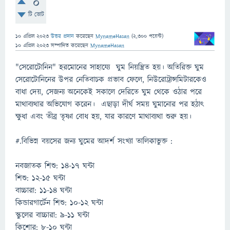
0
টি ভোট
10 এপ্রিল 2023
উত্তর প্রদান
করেছেন
MynameHasan
(
2,300
পয়েন্ট)
10 এপ্রিল 2023
সম্পাদিত
করেছেন
MynameHasan
"সেরোটোনিন" হরমোনের সাহায্যে ঘুম নিয়ন্ত্রিত হয়। অতিরিক্ত ঘুম
সেরোটোনিনের উপর নেতিবাচক প্রভাব ফেলে, নিউরোট্রান্সমিটারকেও
বাধা দেয়, সেজন্য অনেকেই সকালে দেরিতে ঘুম থেকে ওঠার পরে
মাথাব্যথার অভিযোগ করেন। এছাড়া দীর্ঘ সময় ঘুমানোর পর হঠাৎ
ক্ষুধা এবং তীব্র তৃষ্ণা বোধ হয়, যার কারণে মাথাব্যথা শুরু হয়।
#.বিভিন্ন বয়সের জন্য ঘুমের আদর্শ সংখ্যা তালিকাভুক্ত :
নবজাতক শিশু: 14-17 ঘন্টা
শিশু: 12-15 ঘন্টা
বাচ্চারা: 11-14 ঘন্টা
কিন্ডারগার্টেন শিশু: 10-12 ঘন্টা
স্কুলের বাচ্চারা: 9-11 ঘন্টা
কিশোর: 8-10 ঘন্টা