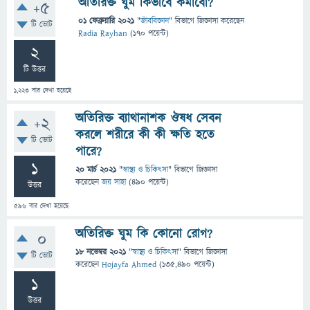
অতিরিক্ত ঘুম কিভাবে কমাবো?
+5
01 ফেব্রুয়ারি 2021
"
জীববিজ্ঞান
" বিভাগে
জিজ্ঞাসা
করেছেন
টি ভোট
Radia Rayhan
(
170
পয়েন্ট)
2
টি উত্তর
1,223
বার দেখা হয়েছে
অতিরিক্ত ব্যাথানাশক ঔষধ সেবন
+2
করলে শরীরে কী কী ক্ষতি হতে
টি ভোট
পারে?
1
20 মার্চ 2021
"
স্বাস্থ্য ও চিকিৎসা
" বিভাগে
জিজ্ঞাসা
করেছেন
জয় সাহা
(
490
পয়েন্ট)
উত্তর
596
বার দেখা হয়েছে
অতিরিক্ত ঘুম কি কোনো রোগ?
0
18 নভেম্বর 2021
"
স্বাস্থ্য ও চিকিৎসা
" বিভাগে
জিজ্ঞাসা
টি ভোট
করেছেন
Hojayfa Ahmed
(
135,490
পয়েন্ট)
1
উত্তর