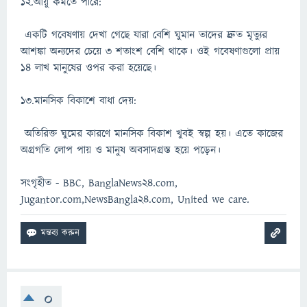
১২.আয়ু কমতে পারে:
একটি গবেষণায় দেখা গেছে যারা বেশি ঘুমান তাদের দ্রুত মৃত্যুর
আশঙ্কা অন্যদের চেয়ে ৩ শতাংশ বেশি থাকে। ওই গবেষণাগুলো প্রায়
১৪ লাখ মানুষের ওপর করা হয়েছে।
১৩.মানসিক বিকাশে বাধা দেয়:
অতিরিক্ত ঘুমের কারণে মানসিক বিকাশ খুবই স্বল্প হয়। এতে কাজের
অগ্রগতি লোপ পায় ও মানুষ অবসাদগ্রস্ত হয়ে পড়েন।
সংগৃহীত - BBC, BanglaNews24.com,
Jugantor.com,NewsBangla24.com, United we care.
0