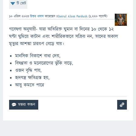
টি ভোট
10 এপ্রিল 2023
উত্তর প্রদান
করেছেন
Khairul Alom Fardush
(
1,220
পয়েন্ট)
গবেষণা অনুযায়ী- যারা অতিরিক্ত ঘুমান বা দিনের ১০ থেকে ১২
ঘণ্টা ঘুমিয়ে কাটান এবং শারীরিকভাবে সক্রিয় নন, তাদের অকাল
মৃত্যুর আশঙ্কা চারগুণ বেড়ে যায়।
মানসিক বিকাশে বাধা দেয়,
বিষণ্ণতা ও মনোরোগের ঝুঁকি বাড়ে,
ওজন বৃদ্ধি পায়,
হৃদযন্ত্র ক্ষতিগ্রস্ত হয়,
আয়ু কমতে পারে