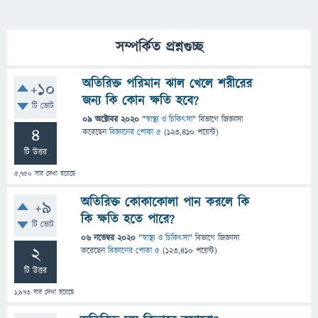
সম্পর্কিত প্রশ্নগুচ্ছ
অতিরিক্ত পরিমান ঝাল খেলে শরীরের
+10
জন্য কি কোন ক্ষতি হবে?
টি ভোট
09 অক্টোবর 2020
"
স্বাস্থ্য ও চিকিৎসা
" বিভাগে
জিজ্ঞাসা
4
করেছেন
বিজ্ঞানের পোকা ৫
(
123,410
পয়েন্ট)
টি উত্তর
5,750
বার দেখা হয়েছে
অতিরিক্ত কোকাকোলা পান করলে কি
+9
কি ক্ষতি হতে পারে?
টি ভোট
06 নভেম্বর 2020
"
স্বাস্থ্য ও চিকিৎসা
" বিভাগে
জিজ্ঞাসা
2
করেছেন
বিজ্ঞানের পোকা ৫
(
123,410
পয়েন্ট)
টি উত্তর
1,973
বার দেখা হয়েছে