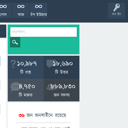
পোল
ব্যাজ
টপ ইউজার
লগ ইন
10,987
18,690
টি প্রশ্ন
টি উত্তর
4,750
889,830
টি মন্তব্য
জন সদস্য
36
জন অনলাইনে রয়েছে