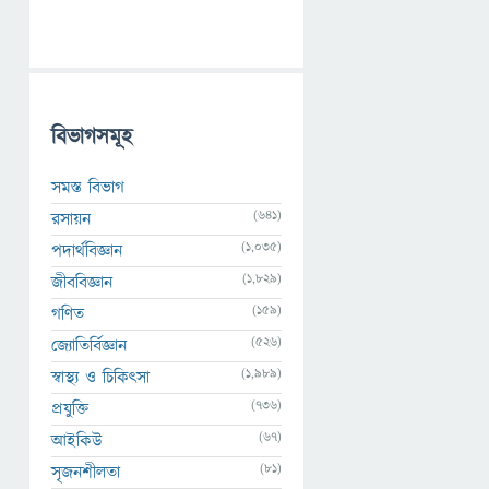
বিভাগসমূহ
সমস্ত বিভাগ
(641)
রসায়ন
(1,035)
পদার্থবিজ্ঞান
(1,829)
জীববিজ্ঞান
(159)
গণিত
(526)
জ্যোতির্বিজ্ঞান
(1,989)
স্বাস্থ্য ও চিকিৎসা
(736)
প্রযুক্তি
(67)
আইকিউ
(81)
সৃজনশীলতা