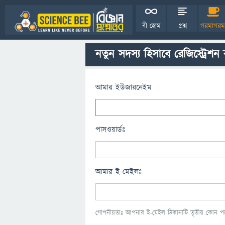
বী হোম
প্রশ্ন
গরমাগরম
নতুন সদস্য হিসাবে রেজিস্ট্রেশন
আমার ইউজারনেইম
পাসওয়ার্ডঃ
আমার ই-মেইলঃ
গোপনীয়তাঃ আপনার ই-মেইল ঠিকানাটি তৃতীয় কোন পক্ষ