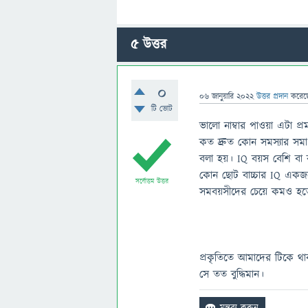
5
উত্তর
0
06 জানুয়ারি 2022
উত্তর প্রদান
করে
টি ভোট
ভালো নাম্বার পাওয়া এটা প্র
কত দ্রুত কোন সমস্যার সমা
বলা হয়। IQ বয়স বেশি বা 
কোন ছোট বাচ্চার IQ একজন প্
সর্বোত্তম উত্তর
সমবয়সীদের চেয়ে কমও হত
প্রকৃতিতে আমাদের টিকে থা
সে তত বুদ্ধিমান।