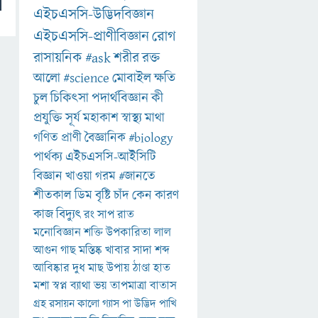
এইচএসসি-উদ্ভিদবিজ্ঞান
এইচএসসি-প্রাণীবিজ্ঞান
রোগ
রাসায়নিক
#ask
শরীর
রক্ত
আলো
#science
মোবাইল
ক্ষতি
চুল
চিকিৎসা
পদার্থবিজ্ঞান
কী
প্রযুক্তি
সূর্য
মহাকাশ
স্বাস্থ্য
মাথা
গণিত
প্রাণী
বৈজ্ঞানিক
#biology
পার্থক্য
এইচএসসি-আইসিটি
বিজ্ঞান
খাওয়া
গরম
#জানতে
শীতকাল
ডিম
বৃষ্টি
চাঁদ
কেন
কারণ
কাজ
বিদ্যুৎ
রং
সাপ
রাত
মনোবিজ্ঞান
শক্তি
উপকারিতা
লাল
আগুন
গাছ
মস্তিষ্ক
খাবার
সাদা
শব্দ
আবিষ্কার
দুধ
মাছ
উপায়
ঠাণ্ডা
হাত
মশা
স্বপ্ন
ব্যাথা
ভয়
তাপমাত্রা
বাতাস
গ্রহ
রসায়ন
কালো
গ্যাস
পা
উদ্ভিদ
পাখি