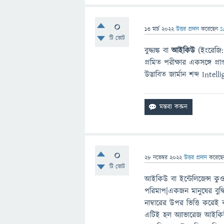
0
13 মার্চ 2022
উত্তর প্রদান
করেছেন
S
টি ভোট
বুদ্ধ্যঙ্ক বা
আইকিউ
(ইংরেজি: 
প্রমিত পরীক্ষার একসঙ্গে প্
উদ্ভাবিত জার্মান শব্দ Inte
0
28 নভেম্বর 2022
উত্তর প্রদান
করেছ
টি ভোট
আইকিউ বা ইন্টেলিজেন্স কুওশ
পরিমাপ|একজন মানুষের বুদ্ধ
নাম্বারের উপর ভিত্তি করে
এটিই হল অ্যাভারেজ আইকিউ