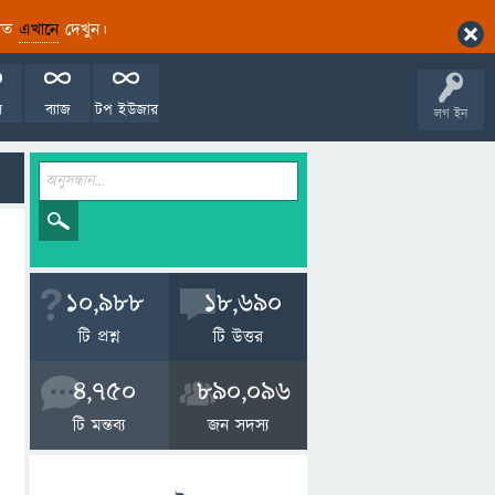
ারিত
এখানে
দেখুন।
ল
ব্যাজ
টপ ইউজার
লগ ইন
10,988
18,690
টি প্রশ্ন
টি উত্তর
4,750
890,096
টি মন্তব্য
জন সদস্য