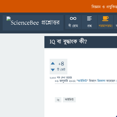
বিজ্ঞান ও প্রযুক্
বী হোম
প্রশ্ন
গরমাগরম!
IQ বা বুদ্ধাংক কী?
+4
টি ভোট
2,662
বার দেখা হয়েছে
06 জানুয়ারি 2022
"
আইকিউ
" বিভাগে
জিজ্ঞাসা
করেছেন
iq
আইকিউ