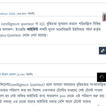
adman Sakib.
(
33,350
পয়েন্ট)
Intelligence quotient বা IQ), বুদ্ধিমত্তা মূল্যায়ন করতে পরিকল্পিত বিভিন্ন
রাপ্ত ফলাফল। ইংরেজি
আইকিউ
শব্দটি মূলত মনোবিজ্ঞানী উইলিয়াম স্টার্ন কর্তৃক
lligenz-Quotient থেকে নেয়া হয়েছে।
েন
ইমরান হোসেন
(
2,030
পয়েন্ট)
িয়েন্ট(Intelligence Quotient) হলো আসলে আমাদের বুদ্ধিমত্তার সংখ্যাতাত্ত্বিক
িমত্তার পরিমাপ করা হয় বিশেষ একপ্রকার টেস্টের মাধ্যমে| সেই টেস্টে পাওয়া
ই বলা হয় সেই ব্যক্তির আইকিউ কত| সাধারণত ১০০ থেকে এই পরিমাপ শুরু হয়|
 নাম্বার| এর থেকে যাদের আইকিউ নাম্বার বেশি আসে টেস্টে তাদের