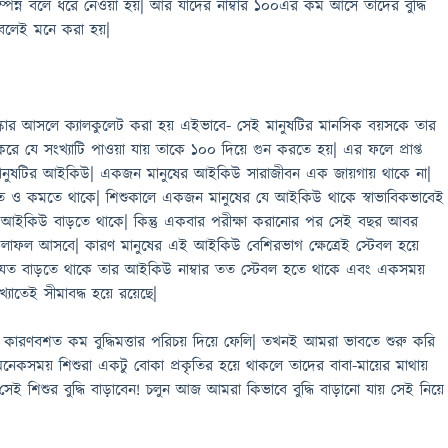
িসম্পন্ন বলে ধরে নেওয়া হয়| আর যাদের নাম্বার ১০০এর কম আসে তাদের বুদ্ধি
বলেই মনে করা হয়|
োর আসলে ক্যালকুলেট করা হয় এইভাবে- সেই মানুষটির মানসিক বয়সকে তার
করে যে সংখ্যাটি পাওয়া যায় তাকে ১০০ দিয়ে গুন করতে হয়| এর ফলে প্রাপ্ত
 মানুষটির আইকিউ| একজন মানুষের আইকিউ সারাজীবন এক জায়গায় থাকে না|
ে ও কমতে থাকে| শিশুকালে একজন মানুষের যে আইকিউ থাকে স্বাভাবিকভাবেই
 আইকিউ বাড়তে থাকে| কিন্তু একবার পরীক্ষা করানোর পর সেই বছর আবর
ফলাফল আসবে| কারণ মানুষের এই আইকিউ বেশিরভাগ ক্ষেত্রেই স্টেবল হয়ে
স যত বাড়তে থাকে তার আইকিউ নাম্বার তত স্টেবল হতে থাকে এবং একসময়
্যাতেই সীমাবদ্ধ হয়ে রয়েছে|
 কারণবশত কম বুদ্ধিমত্তার পরিচয় দিয়ে ফেলি| তখনই আমরা ভাবতে শুরু করি
? অনেকসময় শিশুরা একটু বোকা প্রকৃতির হয়ে থাকলে তাদের বাবা-মায়ের মাথায়
সেই শিশুর বুদ্ধি বাড়াবেন! চলুন আজ আমরা কিভাবে বুদ্ধি বাড়ানো যায় সেই নিয়ে