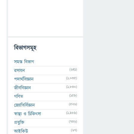
বিভাগসমূহ
সমস্ত বিভাগ
(641)
রসায়ন
(1,035)
পদার্থবিজ্ঞান
(1,830)
জীববিজ্ঞান
(159)
গণিত
(526)
জ্যোতির্বিজ্ঞান
(1,989)
স্বাস্থ্য ও চিকিৎসা
(736)
প্রযুক্তি
(67)
আইকিউ