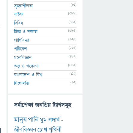
(81)
সৃজনশীলতা
(388)
লাইফ
(749)
বিবিধ
ই
(385)
চিন্তা ও দক্ষতা
(620)
প্রাণিবিদ্যা
(225)
পরিবেশ
(487)
মনোবিজ্ঞান
(669)
তত্ত্ব ও গবেষণা
(112)
বাংলাদেশ ও বিশ্ব
(62)
মিথোলজি
সর্বাপেক্ষা জনপ্রিয় ট্যাগসমূহ
মানুষ
পানি
ঘুম
পদার্থ
-
জীববিজ্ঞান
চোখ
পৃথিবী