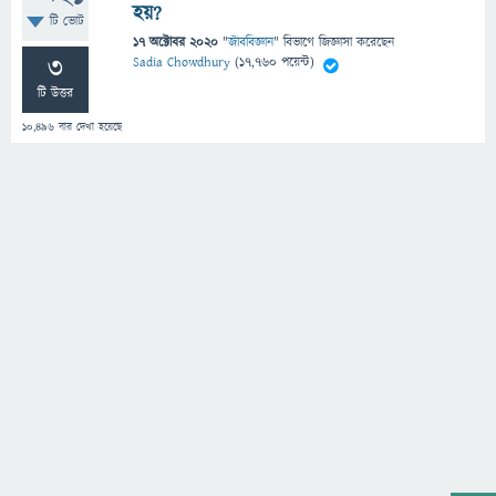
হয়?
টি ভোট
17 অক্টোবর 2020
"
জীববিজ্ঞান
" বিভাগে
জিজ্ঞাসা
করেছেন
3
Sadia Chowdhury
(
17,760
পয়েন্ট)
টি উত্তর
10,496
বার দেখা হয়েছে