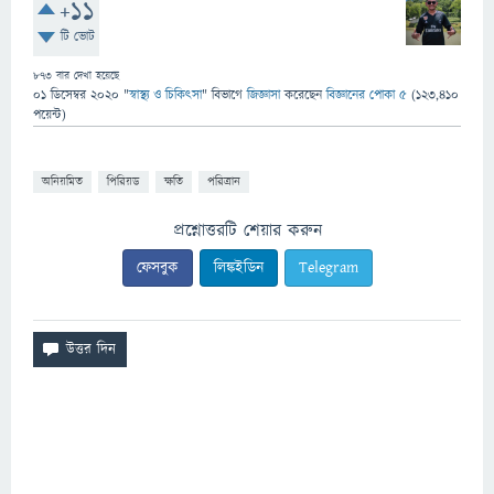
+11
টি ভোট
873
বার দেখা হয়েছে
01 ডিসেম্বর 2020
"
স্বাস্থ্য ও চিকিৎসা
" বিভাগে
জিজ্ঞাসা
করেছেন
বিজ্ঞানের পোকা ৫
(
123,410
পয়েন্ট)
অনিয়মিত
পিরিয়ড
ক্ষতি
পরিত্রান
প্রশ্নোত্তরটি শেয়ার করুন
ফেসবুক
লিঙ্কইডিন
Telegram