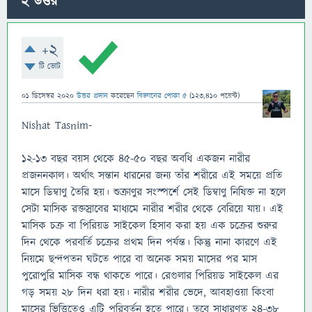
2
উত্তর
+2
টি ভোট
01 ডিসেম্বর 2020
উত্তর প্রদান
করেছেন
বিজ্ঞানের পোকা ৫
(
123,410
পয়েন্ট)
Nishat Tasnim-
১২-১৩ বছর বয়স থেকে ৪৫-৫০ বছর অবধি একজন নারীর
প্রজননকাল। অর্থাৎ সন্তান ধারনের জন্য তাঁর শরীরে এই সময়ে প্রতি
মাসে ডিম্বাণু তৈরি হয়। শুক্রাণুর সংস্পর্শে সেই ডিম্বাণু নিষিক্ত না হলে
সেটা মাসিক রক্তস্রাবের মাধ্যমে নারীর শরীর থেকে বেরিয়ে যায়। এই
মাসিক চক্র বা পিরিয়ড সাইকেল হিসাব করা হয় এক চক্রের শুরুর
দিন থেকে পরবর্তি চক্রের প্রথম দিন পর্যন্ত। কিন্তু নানা কারণে এই
নিয়মে ছন্দপতন ঘটতে পারে বা অনেক সময় মাসের পর মাস
পুরোপুরি মাসিক বন্ধ থাকতে পারে। রেগুলার পিরিয়ড সাইকেল এর
গড় সময় ২৮ দিন ধরা হয়। নারীর শরীর ভেদে, আবহাওয়া কিংবা
মাসের ভিত্তিতেও এটি পরিবর্তন হতে পারে। তবে সাধারণত ২৪-৩৮