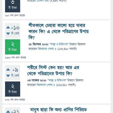
3
করেছেন
নোশিন মাহি
(
7,940
পয়েন্ট)
টি উত্তর
692
বার দেখা হয়েছে
শীতকালে চেহারা কালো হয়ে যাবার
+10
কারন কি? এ থেকে পরিত্রাণের উপায়
টি ভোট
কি?
2
28 ডিসেম্বর 2020
"
স্বাস্থ্য ও চিকিৎসা
" বিভাগে
জিজ্ঞাসা
করেছেন
বিজ্ঞানের পোকা ৫
(
123,410
পয়েন্ট)
টি উত্তর
4,491
বার দেখা হয়েছে
শরীরে সিস্ট কেন হয়? আর এর
+9
থেকে পরিত্রানের উপায় কি?
টি ভোট
04 নভেম্বর 2020
"
স্বাস্থ্য ও চিকিৎসা
" বিভাগে
জিজ্ঞাসা
2
করেছেন
বিজ্ঞানের পোকা ৫
(
123,410
পয়েন্ট)
টি উত্তর
873
বার দেখা হয়েছে
মানুষ ছাড়া কি অন্য প্রাণির পিরিয়ড
+21