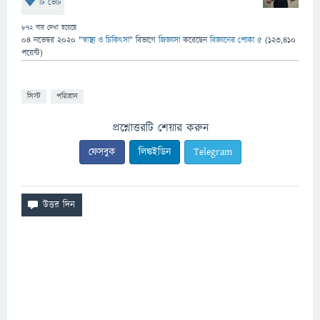
টি ভোট
872
বার দেখা হয়েছে
04 নভেম্বর 2020
"
স্বাস্থ্য ও চিকিৎসা
" বিভাগে
জিজ্ঞাসা
করেছেন
বিজ্ঞানের পোকা ৫
(
123,410
পয়েন্ট)
সিস্ট
পরিত্রান
প্রশ্নোত্তরটি শেয়ার করুন
ফেসবুক
লিঙ্কইডিন
Telegram