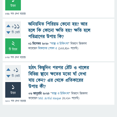
1
উত্তর
549
বার দেখা হয়েছে
অনিয়মিত পিরিয়ড কেনো হয়? আর
+11
হলে কি কোনো ক্ষতি হয়? ক্ষতি হলে
টি ভোট
পরিত্রাণের উপায় কি?
2
01 ডিসেম্বর 2020
"
স্বাস্থ্য ও চিকিৎসা
" বিভাগে
জিজ্ঞাসা
করেছেন
বিজ্ঞানের পোকা ৫
(
123,410
পয়েন্ট)
টি উত্তর
873
বার দেখা হয়েছে
হঠাৎ কিছুদিন পরপর ঠোঁট ও গালের
+1
বিভিন্ন স্থানে ক্ষতের মতো ঘাঁ দেখা
টি ভোট
যায় কেন? এর থেকে প্রতিকারের
1
উপায় কী?
উত্তর
06 জানুয়ারি 2023
"
স্বাস্থ্য ও চিকিৎসা
" বিভাগে
জিজ্ঞাসা
করেছেন
Md. Ariful Haque
(
4,010
পয়েন্ট)
600
বার দেখা হয়েছে