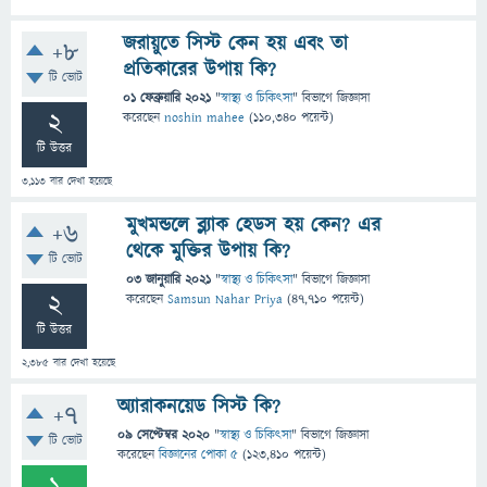
জরায়ুতে সিস্ট কেন হয় এবং তা
+8
প্রতিকারের উপায় কি?
টি ভোট
01 ফেব্রুয়ারি 2021
"
স্বাস্থ্য ও চিকিৎসা
" বিভাগে
জিজ্ঞাসা
2
করেছেন
noshin mahee
(
110,340
পয়েন্ট)
টি উত্তর
3,113
বার দেখা হয়েছে
মুখমন্ডলে ব্ল্যাক হেডস হয় কেন? এর
+6
থেকে মুক্তির উপায় কি?
টি ভোট
03 জানুয়ারি 2021
"
স্বাস্থ্য ও চিকিৎসা
" বিভাগে
জিজ্ঞাসা
2
করেছেন
Samsun Nahar Priya
(
47,710
পয়েন্ট)
টি উত্তর
2,385
বার দেখা হয়েছে
অ্যারাকনয়েড সিস্ট কি?
+7
09 সেপ্টেম্বর 2020
"
স্বাস্থ্য ও চিকিৎসা
" বিভাগে
জিজ্ঞাসা
টি ভোট
করেছেন
বিজ্ঞানের পোকা ৫
(
123,410
পয়েন্ট)