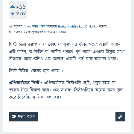
+11
টি ভোট
04 নভেম্বর 2020
উত্তর প্রদান
করেছেন
HABA Audrita Roy
(
105,570
পয়েন্ট)
07 নভেম্বর 2020
পূনঃপ্রদর্শিত
করেছেন
Admin
সিস্ট হলো ক্যাপসুল বা কোষ বা ক্ষুদ্রাকার থলির মতো অস্থায়ী অঙ্গানু।
এটি কঠিন, অর্ধকঠিন বা গ্যাসীয় পদার্থে পূর্ণ থাকে।এগুলো টিস্যুর মধ্যে
সীমাবদ্ধ থাকে।যদিও এরা আলাদা একটি পর্দা দ্বারা আলাদা থাকে।
সিস্ট বিভিন্ন ধরনের হয়ে থাকে ৷
এপিডার্ময়েড সিস্ট :
এপিডার্ময়েড সিস্টগুলি ছোট, গলুর মতো যা
ত্বকের নীচে বিকাশ করে। এই সাধারণ সিস্টগুলিকে অনেক সময় ভুল
করে সিবেসিয়াস সিস্ট বলা হয়।