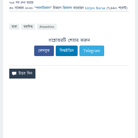
763
বার দেখা হয়েছে
30 নভেম্বর 2020
"
পদার্থবিজ্ঞান
" বিভাগে
জিজ্ঞাসা
করেছেন
Nirjon Barua
(
7,990
পয়েন্ট)
মাত্রা
মহাবিশ্ব
dimantion
প্রশ্নোত্তরটি শেয়ার করুন
ফেসবুক
লিঙ্কইডিন
Telegram