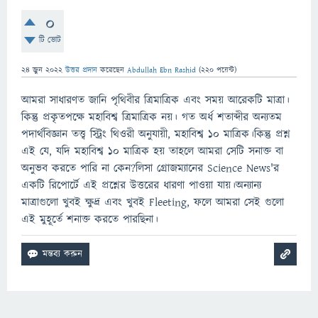
0
টি ভোট
24 জুন 2022
উত্তর প্রদান
করেছেন
Abdullah Ebn Rashid
(
220
পয়েন্ট)
আমরা সাধারণত জানি পৃথিবীর ত্রিমাত্রিক এবং সময় আরেকটি মাত্রা।
কিন্তু প্রকৃতপক্ষে মহাবিশ্ব ত্রিমাত্রিক নয়। গত অর্ধ শতাব্দীর অন্যতম
পদার্থবিজ্ঞান তত্ত্ব স্ট্রিং থিওরী অনুযায়ী, মহাবিশ্ব ১০ মাত্রিক।কিন্তু প্রশ্ন
এই যে, যদি মহাবিশ্ব ১০ মাত্রিক হয় তাহলে আমরা সেটি সনাক্ত বা
অনুভব করতে পারি না কেন?লিসা গ্রোজম্যানের Science News'র
একটি রিপোর্টে এই প্রশ্নের উত্তরের ধারণা পাওয়া যায়।অন্যান্য
মাত্রাগুলো খুবই ক্ষুদ্র এবং খুবই Fleeting, ফলে আমরা সেই গুলো
এই মুহূর্তে শনাক্ত করতে পারছিনা।