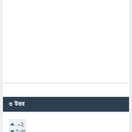
3
উত্তর
+2
টি ভোট