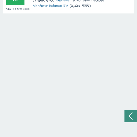
17 জুলাই 2022
"
পদার্থবিজ্ঞান
" বিভাগে
জিজ্ঞাসা
করেছেন
Mahfuzur Rahman RM
(
9,390
পয়েন্ট)
720
বার দেখা হয়েছে