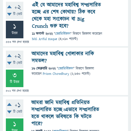
এই যে আমাদের মহাবিশ্ব সম্প্রসারিত
+2
হচ্ছে এর শেষ কোথায়? ঠিক কবে
টি ভোট
থেকে মহা সংকোচন বা Big
1
Crunch শুরু হবে?
উত্তর
11 অগাস্ট 2022
"
জ্যোতির্বিজ্ঞান
" বিভাগে
জিজ্ঞাসা
করেছেন
Md. Ariful Haque
(
4,010
পয়েন্ট)
553
বার দেখা হয়েছে
আমাদের মহাবিশ্ব গোলাকার নাকি
+2
সমতল?
টি ভোট
16 ফেব্রুয়ারি 2022
"
জ্যোতির্বিজ্ঞান
" বিভাগে
জিজ্ঞাসা
3
করেছেন
Priom Chowdhury
(
2,630
পয়েন্ট)
টি উত্তর
502
বার দেখা হয়েছে
আমরা জানি মহাবিশ্ব প্রতিনিয়ত
+1
সম্প্রসারিত হচ্ছে।এভাবে সম্প্রসারিত
টি ভোট
হতে থাকলে ভবিষ্যতে কি ঘটতে
1
পারে?
উত্তর