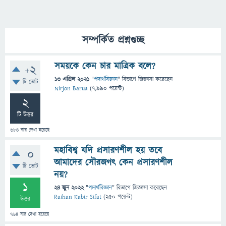
সম্পর্কিত প্রশ্নগুচ্ছ
সময়কে কেন চার মাত্রিক বলে?
+2
13 এপ্রিল 2021
"
পদার্থবিজ্ঞান
" বিভাগে
জিজ্ঞাসা
করেছেন
টি ভোট
Nirjon Barua
(
7,990
পয়েন্ট)
2
টি উত্তর
684
বার দেখা হয়েছে
মহাবিশ্ব যদি প্রসারণশীল হয় তবে
0
আমাদের সৌরজগৎ কেন প্রসারণশীল
টি ভোট
নয়?
1
24 জুন 2022
"
পদার্থবিজ্ঞান
" বিভাগে
জিজ্ঞাসা
করেছেন
Raihan Kabir Sifat
(
250
পয়েন্ট)
উত্তর
764
বার দেখা হয়েছে