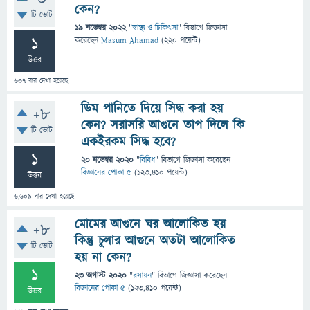
কেন?
টি ভোট
19 নভেম্বর 2022
"
স্বাস্থ্য ও চিকিৎসা
" বিভাগে
জিজ্ঞাসা
1
করেছেন
Masum Ahamad
(
220
পয়েন্ট)
উত্তর
637
বার দেখা হয়েছে
ডিম পানিতে দিয়ে সিদ্ধ করা হয়
+8
কেন? সরাসরি আগুনে তাপ দিলে কি
টি ভোট
একইরকম সিদ্ধ হবে?
1
20 নভেম্বর 2020
"
বিবিধ
" বিভাগে
জিজ্ঞাসা
করেছেন
বিজ্ঞানের পোকা ৫
(
123,410
পয়েন্ট)
উত্তর
6,609
বার দেখা হয়েছে
মোমের আগুনে ঘর আলোকিত হয়
+8
কিন্তু চুলার আগুনে অতটা আলোকিত
টি ভোট
হয় না কেন?
1
23 অগাস্ট 2020
"
রসায়ন
" বিভাগে
জিজ্ঞাসা
করেছেন
বিজ্ঞানের পোকা ৫
(
123,410
পয়েন্ট)
উত্তর