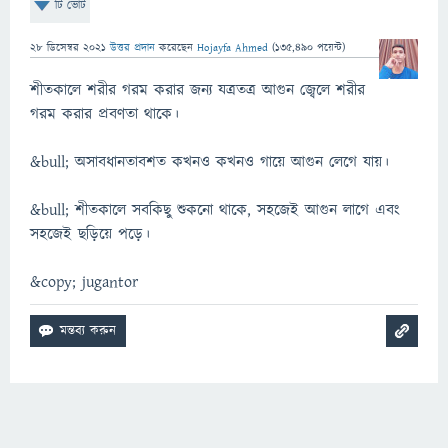
টি ভোট
28 ডিসেম্বর 2021
উত্তর প্রদান
করেছেন
Hojayfa Ahmed
(
135,490
পয়েন্ট)
শীতকালে শরীর গরম করার জন্য যত্রতত্র আগুন জ্বেলে শরীর
গরম করার প্রবণতা থাকে।
&bull; অসাবধানতাবশত কখনও কখনও গায়ে আগুন লেগে যায়।
&bull; শীতকালে সবকিছু শুকনো থাকে, সহজেই আগুন লাগে এবং
সহজেই ছড়িয়ে পড়ে।
&copy; jugantor