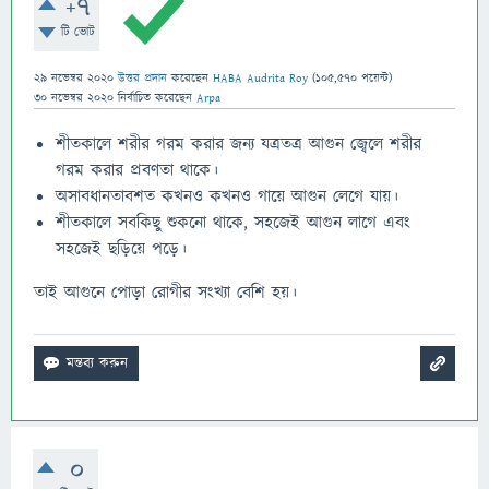
+7
টি ভোট
29 নভেম্বর 2020
উত্তর প্রদান
করেছেন
HABA Audrita Roy
(
105,570
পয়েন্ট)
30 নভেম্বর 2020
নির্বাচিত
করেছেন
Arpa
শীতকালে শরীর গরম করার জন্য যত্রতত্র আগুন জ্বেলে শরীর
গরম করার প্রবণতা থাকে।
অসাবধানতাবশত কখনও কখনও গায়ে আগুন লেগে যায়।
শীতকালে সবকিছু শুকনো থাকে, সহজেই আগুন লাগে এবং
সহজেই ছড়িয়ে পড়ে।
তাই আগুনে পোড়া রোগীর সংখ্যা বেশি হয়।
0