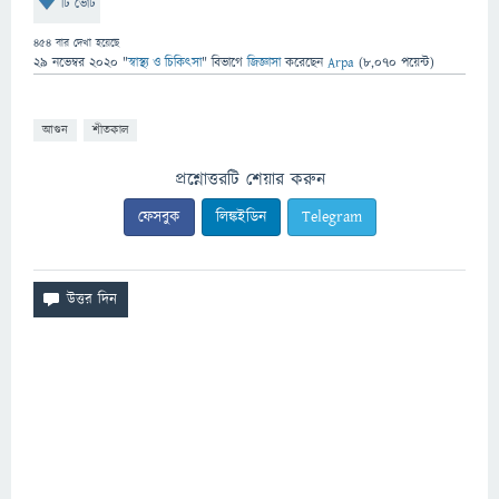
টি ভোট
454
বার দেখা হয়েছে
29 নভেম্বর 2020
"
স্বাস্থ্য ও চিকিৎসা
" বিভাগে
জিজ্ঞাসা
করেছেন
Arpa
(
8,070
পয়েন্ট)
আগুন
শীতকাল
প্রশ্নোত্তরটি শেয়ার করুন
ফেসবুক
লিঙ্কইডিন
Telegram