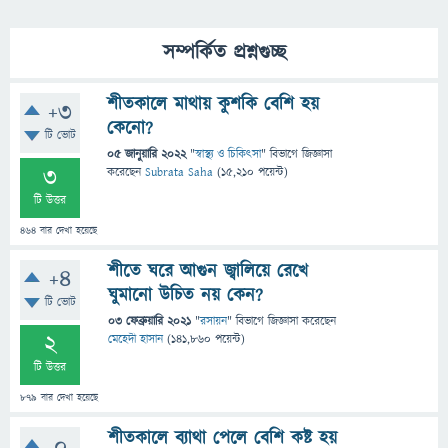
সম্পর্কিত প্রশ্নগুচ্ছ
শীতকালে মাথায় কুশকি বেশি হয়
+3
কেনো?
টি ভোট
05 জানুয়ারি 2022
"
স্বাস্থ্য ও চিকিৎসা
" বিভাগে
জিজ্ঞাসা
3
করেছেন
Subrata Saha
(
15,210
পয়েন্ট)
টি উত্তর
464
বার দেখা হয়েছে
শীতে ঘরে আগুন জ্বালিয়ে রেখে
+4
ঘুমানো উচিত নয় কেন?
টি ভোট
03 ফেব্রুয়ারি 2021
"
রসায়ন
" বিভাগে
জিজ্ঞাসা
করেছেন
2
মেহেদী হাসান
(
141,860
পয়েন্ট)
টি উত্তর
879
বার দেখা হয়েছে
শীতকালে ব্যাথা পেলে বেশি কষ্ট হয়
0