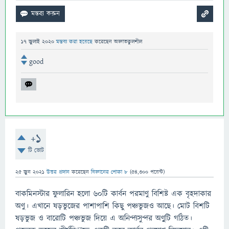
17 জুলাই 2020
মন্তব্য করা হয়েছে
করেছেন
অজ্ঞাতকুলশীল
good
+1
টি ভোট
25 জুন 2021
উত্তর প্রদান
করেছেন
বিজ্ঞানের পোকা ৮
(
54,300
পয়েন্ট)
বাকমিনস্টার ফুলারিন হলো ৬০টি কার্বন পরমাণু বিশিষ্ট এক বৃহদাকার
অণু। এখানে ষড়ভুজের পাশাপাশি কিছু পঞ্চভুজও আছে। মোট বিশটি
ষড়ভুজ ও বারোটি পঞ্চভুজ দিয়ে এ অনিন্দ্যসুন্দর অণুুটি গঠিত।