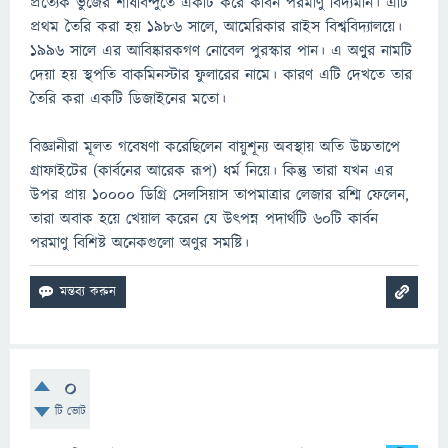
প্রত্যেক ভুজের শীর্ষবিন্দুতে একটি করে কার্বন পরমাণু বিদ্যমান। এটি
প্রথম তৈরি করা হয় ১৯৮৬ সালে, আমেরিকার রাইস বিশ্ববিদ্যালয়ে।
১৯৯৬ সালে এর আবিষ্কারকগণ নোবেল পুরস্কার পান। এ অণুুর নামটি
দেয়া হয় স্থপতি বাকমিনস্টার ফুলারের নামে। কারণ এটি দেখতে তার
তৈরি করা একটি ডিজাইনের মতো।
বিজ্ঞানীরা মূলত গবেষণা করেছিলেন বায়ুশূন্য অবস্থায় অতি উচ্চতাপে
গ্রাফাইটের (কার্বনের আরেক রূপ) ধর্ম নিয়ে। কিন্তু তারা যখন এর
উপর প্রায় ১০০০০ ডিগ্রি সেলসিয়াস তাপমাত্রার লেজার রশ্মি ফেলেন,
তারা অবাক হয়ে খেয়াল করেন যে উৎপন্ন পদার্থটি ৬০টি কার্বন
পরমাণু বিশিষ্ট অনেকগুলো অণুর সমষ্টি।
0
টি ভোট