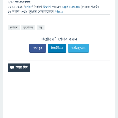
3,193
বার দেখা হয়েছে
28 মে 2019
"
রসায়ন
" বিভাগে
জিজ্ঞাসা
করেছেন
Sajid Hossain
(
5,480
পয়েন্ট)
16 অগাস্ট 2019
পূনঃরায় খোলা
করেছেন
Admin
ফুলারিন
বৃহদাকার
অণু
প্রশ্নোত্তরটি শেয়ার করুন
ফেসবুক
লিঙ্কইডিন
Telegram