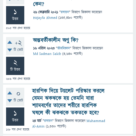
কেন?
1
26 ফেব্রুয়ারি 2021
"
রসায়ন
" বিভাগে
জিজ্ঞাসা
করেছেন
Hojayfa Ahmed
(
135,490
পয়েন্ট)
উত্তর
505
বার দেখা হয়েছে
অন্তবর্তীকালীন অণু কি?
+2
16 এপ্রিল 2023
"
জীববিজ্ঞান
" বিভাগে
জিজ্ঞাসা
করেছেন
টি ভোট
Md Sadman Sakib
(
4,640
পয়েন্ট)
2
টি উত্তর
689
বার দেখা হয়েছে
হারপিক দিয়ে টয়লেট পরিস্কার করলে
0
যেমন ঝকঝকে হয় তেমনি যারা
টি ভোট
শ্যামবর্ণের তাদের শরীরে হারপিক
1
ঘষলে কী ঝকঝকে তকতকে হবে?
উত্তর
24 মার্চ
"
রসায়ন
" বিভাগে
জিজ্ঞাসা
করেছেন
Muhammad
Al-Amin
(
1,330
পয়েন্ট)
128
বার দেখা হয়েছে