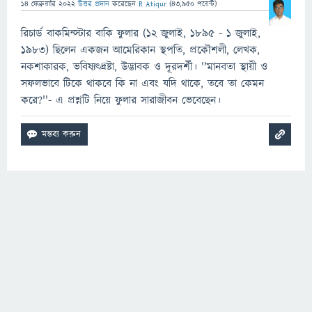
14 ফেব্রুয়ারি 2022
উত্তর প্রদান
করেছেন
R Atiqur
(
43,950
পয়েন্ট)
রিচার্ড বাকমিন্স্টার বাকি ফুলার (১২ জুলাই, ১৮৯৫ - ১ জুলাই,
১৯৮৩) ছিলেন একজন আমেরিকান স্থপতি, প্রকৌশলী, লেখক,
নকশাকারক, ভবিষ্যত্দ্রষ্টা, উদ্ভাবক ও দূরদর্শী। ''মানবতা স্থায়ী ও
সফলভাবে টিকে থাকবে কি না এবং যদি থাকে, তবে তা কেমন
করে?''- এ প্রশ্নটি নিয়ে ফুলার সারাজীবন ভেবেছেন।