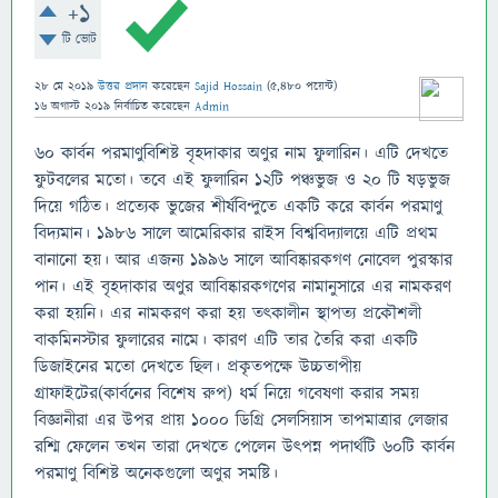
+1
টি ভোট
28 মে 2019
উত্তর প্রদান
করেছেন
Sajid Hossain
(
5,480
পয়েন্ট)
16 অগাস্ট 2019
নির্বাচিত
করেছেন
Admin
৬০ কার্বন পরমাণুবিশিষ্ট বৃহদাকার অণুর নাম ফুলারিন। এটি দেখতে
ফুটবলের মতো। তবে এই ফুলারিন ১২টি পঞ্চভুজ ও ২০ টি ষড়ভুজ
দিয়ে গঠিত। প্রত্যেক ভুজের শীর্ষবিন্দুতে একটি করে কার্বন পরমাণু
বিদ্যমান। ১৯৮৬ সালে আমেরিকার রাইস বিশ্ববিদ্যালয়ে এটি প্রথম
বানানো হয়। আর এজন্য ১৯৯৬ সালে আবিষ্কারকগণ নোবেল পুরস্কার
পান। এই বৃহদাকার অণুর আবিষ্কারকগণের নামানুসারে এর নামকরণ
করা হয়নি। এর নামকরণ করা হয় তৎকালীন স্থাপত্য প্রকৌশলী
বাকমিনস্টার ফুলারের নামে। কারণ এটি তার তৈরি করা একটি
ডিজাইনের মতো দেখতে ছিল। প্রকৃতপক্ষে উচ্চতাপীয়
গ্রাফাইটের(কার্বনের বিশেষ রুপ) ধর্ম নিয়ে গবেষণা করার সময়
বিজ্ঞানীরা এর উপর প্রায় ১০০০ ডিগ্রি সেলসিয়াস তাপমাত্রার লেজার
রশ্মি ফেলেন তখন তারা দেখতে পেলেন উৎপন্ন পদার্থটি ৬০টি কার্বন
পরমাণু বিশিষ্ট অনেকগুলো অণুর সমষ্টি।