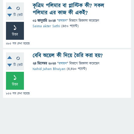
কৃত্রিম পলিমার বা প্লাস্টিক কী? সকল
0
পলিমার এর কাজ কী একই?
টি ভোট
01 জানুয়ারি 2024
"
রসায়ন
" বিভাগে
জিজ্ঞাসা
করেছেন
1
Saima akter Sathi
(
450
পয়েন্ট)
উত্তর
385
বার দেখা হয়েছে
বেবি অয়েল কী দিয়ে তৈরি করা হয়?
0
24 ডিসেম্বর 2023
"
রসায়ন
" বিভাগে
জিজ্ঞাসা
করেছেন
টি ভোট
Nahid Jahan Bhuiyan
(
4,460
পয়েন্ট)
1
উত্তর
853
বার দেখা হয়েছে