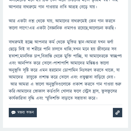
অর্নামেটেড মনে হয় ঠিক যেন অটো টিউনের মতো কৃত্রিম স্বর। তাই
আপনার বাথরুমে গান গাওয়ার প্রতি আগ্রহ বেড়ে যায়।
আর একটা প্রশ্ন থেকে যায়, আমাদের বাথরুমেই কেন গান করতে
ভালো লাগে?এর একটা বৈজ্ঞানিক প্রমাণও রয়েছে,আলোচনা করছি।
বাথরুমই হচ্ছে আপনার কর্ম থেকে মুক্তির স্থান।আমরা যখন ঝর্ণা
ছেড়ে দিই বা শরীরে পানি ঢালতে থাকি,তখন মনে হয় জীবনের সব
হতাশা,মানসিক চাপ,বিভ্রান্তি থেকে মুক্তি পাচ্ছি, যা আমাদেরকে স্বাচ্ছন্দ্য
এবং আনন্দিত করে তোলে।পাশাপাশি আমাদের মস্তিষ্কও ভালো
অনুভূতি সৃষ্টি করে এমন হরমোন ডোপামিন নিঃসরণ করতে থাকে, যা
আমাদের স্নায়ুকে প্রশান্ত করে তোলে এবং প্রফুল্লতা বাড়িয়ে দেয়।
আর আমরা এ ভালো অনুভুতিগুলোকে প্রকাশ করতে গান গাওয়া শুরু
করি।আমাদের ভোকাল কর্ডগুলি খোলার ফলে স্ট্রেস হ্রাস, ফুসফুসের
কার্যকারিতা বৃদ্ধি এবং স্মৃতিশক্তি বাড়াতে সহায়তা করে।