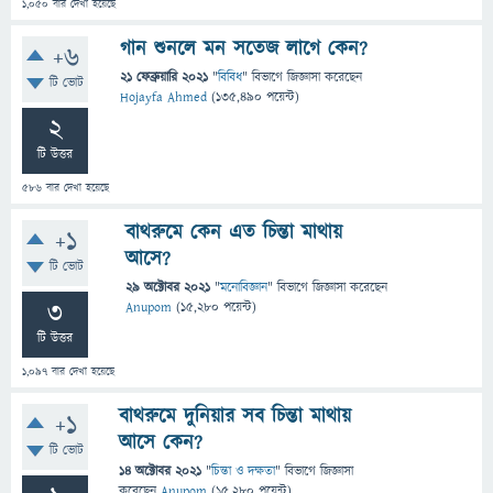
1,050
বার দেখা হয়েছে
গান শুনলে মন সতেজ লাগে কেন?
+6
21 ফেব্রুয়ারি 2021
"
বিবিধ
" বিভাগে
জিজ্ঞাসা
করেছেন
টি ভোট
Hojayfa Ahmed
(
135,490
পয়েন্ট)
2
টি উত্তর
586
বার দেখা হয়েছে
বাথরুমে কেন এত চিন্তা মাথায়
+1
আসে?
টি ভোট
29 অক্টোবর 2021
"
মনোবিজ্ঞান
" বিভাগে
জিজ্ঞাসা
করেছেন
3
Anupom
(
15,280
পয়েন্ট)
টি উত্তর
1,097
বার দেখা হয়েছে
বাথরুমে দুনিয়ার সব চিন্তা মাথায়
+1
আসে কেন?
টি ভোট
14 অক্টোবর 2021
"
চিন্তা ও দক্ষতা
" বিভাগে
জিজ্ঞাসা
করেছেন
Anupom
(
15,280
পয়েন্ট)