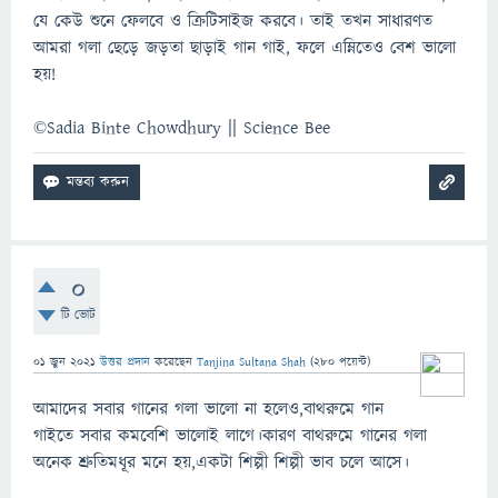
যে কেউ শুনে ফেলবে ও ক্রিটিসাইজ করবে। তাই তখন সাধারণত
আমরা গলা ছেড়ে জড়তা ছাড়াই গান গাই, ফলে এম্নিতেও বেশ ভালো
হয়!
©Sadia Binte Chowdhury || Science Bee
0
টি ভোট
01 জুন 2021
উত্তর প্রদান
করেছেন
Tanjina Sultana Shah
(
280
পয়েন্ট)
আমাদের সবার গানের গলা ভালো না হলেও,বাথরুমে গান
গাইতে সবার কমবেশি ভালোই লাগে।কারণ বাথরুমে গানের গলা
অনেক শ্রুতিমধূর মনে হয়,একটা শিল্পী শিল্পী ভাব চলে আসে।