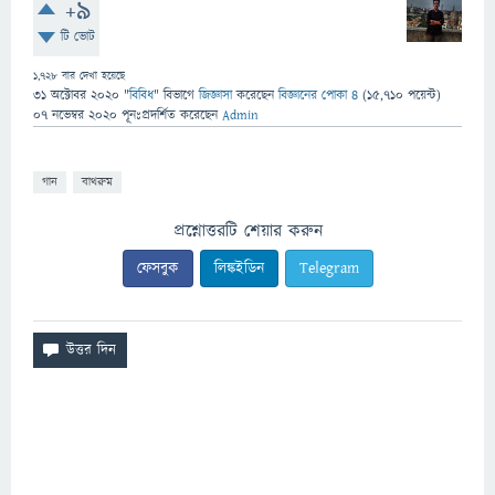
+9
টি ভোট
1,728
বার দেখা হয়েছে
31 অক্টোবর 2020
"
বিবিধ
" বিভাগে
জিজ্ঞাসা
করেছেন
বিজ্ঞানের পোকা ৪
(
15,710
পয়েন্ট)
07 নভেম্বর 2020
পূনঃপ্রদর্শিত
করেছেন
Admin
গান
বাথরুম
প্রশ্নোত্তরটি শেয়ার করুন
ফেসবুক
লিঙ্কইডিন
Telegram