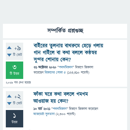
সম্পর্কিত প্রশ্নগুচ্ছ
বাইরের তুলনায় বাথরুমে হেড়ে গলায়
+9
গান গাইলে বা কথা বললে কন্ঠস্বর
টি ভোট
সুন্দর শোনায় কেন?
3
31 অক্টোবর 2020
"
পদার্থবিজ্ঞান
" বিভাগে
জিজ্ঞাসা
করেছেন
বিজ্ঞানের পোকা ৫
(
123,410
পয়েন্ট)
টি উত্তর
2,069
বার দেখা হয়েছে
ফাঁকা ঘরে কথা বললে গমগম
+2
আওয়াজ হয় কেন?
টি ভোট
10 মার্চ 2021
"
পদার্থবিজ্ঞান
" বিভাগে
জিজ্ঞাসা
করেছেন
1
আজমেরী সুলতানা
(
2,300
পয়েন্ট)
উত্তর