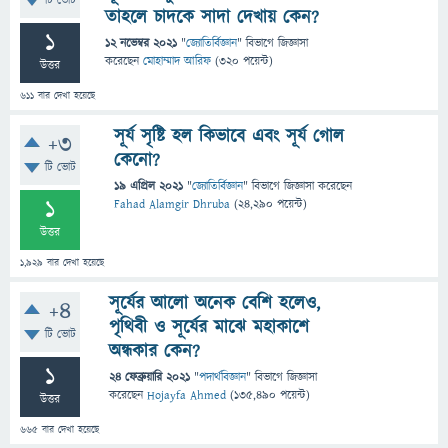
টি ভোট
তাহলে চাদকে সাদা দেখায় কেন?
1
12 নভেম্বর 2021
"
জ্যোতির্বিজ্ঞান
" বিভাগে
জিজ্ঞাসা
করেছেন
মোহাম্মাদ আরিফ
(
320
পয়েন্ট)
উত্তর
611
বার দেখা হয়েছে
সূর্য সৃষ্টি হল কিভাবে এবং সূর্য গোল
+3
কেনো?
টি ভোট
19 এপ্রিল 2021
"
জ্যোতির্বিজ্ঞান
" বিভাগে
জিজ্ঞাসা
করেছেন
1
Fahad Alamgir Dhruba
(
24,290
পয়েন্ট)
উত্তর
1,929
বার দেখা হয়েছে
সূর্যের আলো অনেক বেশি হলেও,
+4
পৃথিবী ও সূর্যের মাঝে মহাকাশে
টি ভোট
অন্ধকার কেন?
1
24 ফেব্রুয়ারি 2021
"
পদার্থবিজ্ঞান
" বিভাগে
জিজ্ঞাসা
করেছেন
Hojayfa Ahmed
(
135,490
পয়েন্ট)
উত্তর
665
বার দেখা হয়েছে