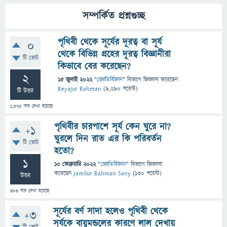
সম্পর্কিত প্রশ্নগুচ্ছ
পৃথিবী থেকে সূর্যের দূরত্ব বা সূর্য
0
থেকে বিভিন্ন গ্রহের দূরত্ব বিজ্ঞানীরা
টি ভোট
কিভাবে বের করেছেন?
2
15 জুলাই 2022
"
জ্যোতির্বিজ্ঞান
" বিভাগে
জিজ্ঞাসা
করেছেন
Reyajur Rahman
(
9,290
পয়েন্ট)
টি উত্তর
1,375
বার দেখা হয়েছে
পৃথিবীর চারপাশে সূর্য কেন ঘুরে না?
+1
ঘুরলে দিন রাত এর কি পরিবর্তন
টি ভোট
হতো?
1
10 ফেব্রুয়ারি 2022
"
জ্যোতির্বিজ্ঞান
" বিভাগে
জিজ্ঞাসা
করেছেন
Jamilur Rahman Sany
(
130
পয়েন্ট)
উত্তর
484
বার দেখা হয়েছে
সূর্যের বর্ণ সাদা হলেও পৃথিবী থেকে
+3
সূর্যকে বায়ুমন্ডলের কারণে লাল দেখায়