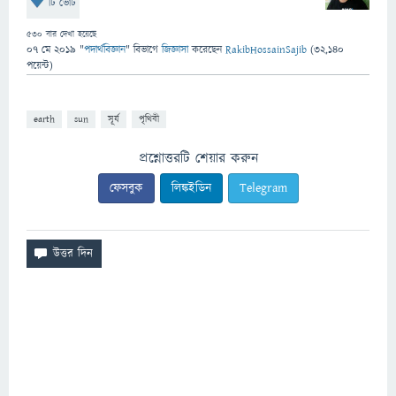
টি ভোট
530
বার দেখা হয়েছে
07 মে 2019
"
পদার্থবিজ্ঞান
" বিভাগে
জিজ্ঞাসা
করেছেন
RakibHossainSajib
(
32,140
পয়েন্ট)
earth
sun
সূর্য
পৃথিবী
প্রশ্নোত্তরটি শেয়ার করুন
ফেসবুক
লিঙ্কইডিন
Telegram