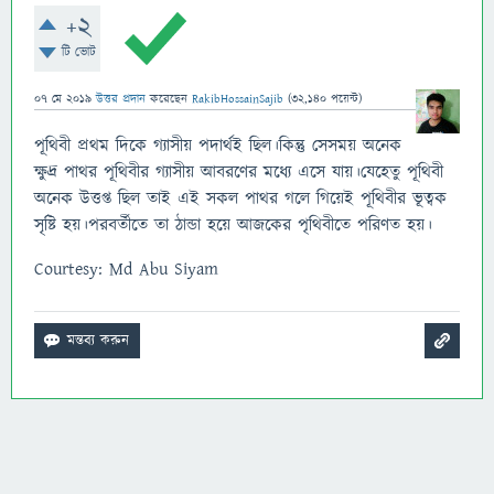
+2
টি ভোট
07 মে 2019
উত্তর প্রদান
করেছেন
RakibHossainSajib
(
32,140
পয়েন্ট)
পূথিবী প্রথম দিকে গ্যাসীয় পদার্থই ছিল।কিন্তু সেসময় অনেক
ক্ষুদ্র পাথর পূথিবীর গ্যাসীয় আবরণের মধ্যে এসে যায়।যেহেতু পূথিবী
অনেক উত্তপ্ত ছিল তাই এই সকল পাথর গলে গিয়েই পূথিবীর ভূত্বক
সৃষ্টি হয়।পরবর্তীতে তা ঠান্ডা হয়ে আজকের পৃথিবীতে পরিণত হয়।
Courtesy: Md Abu Siyam