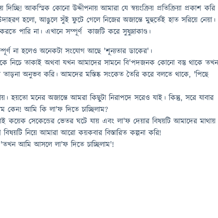
দিচ্ছি! আকস্মিক কোনো উদ্দীপনায় আমারা যে স্বয়ংক্রিয় প্রতিক্রিয়া প্রকাশ করি
 উদাহরণ হলো, আঙুলে সুঁই ফুটে গেলে নিজের অজান্তে মুহুর্তেই হাত সরিয়ে নেয়া।
করতে পারি না। এখানে সম্পূর্ণ কাজটি করে সুষুম্নাকাণ্ড।
ম্পূর্ণ না হলেও অনেকটা সংযোগ আছে 'শূন্যতার ডাকের'।
 থেকে নিচে তাকাই অথবা যখন আমাদের সামনে বি'পদজনক কোনো বস্তু থাকে তখ
 তাড়না অনুভব করি। আমদের মস্তিষ্ক সংকেত তৈরি করে বলতে থাকে, 'পিছে
যায়। হয়তো মনের অজান্তে আমরা কিছুটা নিরাপদে সরেও যাই। কিন্তু, সরে যাবার
ম কেন! আমি কি লা'ফ দিতে চাচ্ছিলাম?
নাই কয়েক সেকেন্ডের ভেতর ঘটে যায় এবং লা'ফ দেয়ার বিষয়টি আমাদের মাথায়
 বিষয়টি নিয়ে আমারা আরো কয়কবার বিস্তারিত কল্পনা করি!
তখন আমি আসলে লা'ফ দিতে চাচ্ছিলাম'!