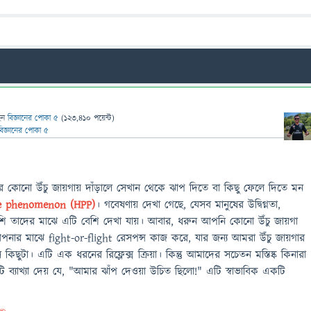
েন
বিজ্ঞানের পোকা ৫
(
123,410
পয়েন্ট)
বিজ্ঞানের পোকা ৫
োনো উঁচু জায়গায় দাঁড়ালে সেখান থেকে ঝাপ দিতে বা কিছু ফেলে দিতে মন
ce phenomenon (HPP)
। গবেষণায় দেখা গেছে, যেসব মানুষের উদ্বিগ্নতা,
ি তাদের মাঝে এটি বেশি দেখা যায়। আবার, ধরুন আপনি কোনো উঁচু জায়গা
আপনার মাঝে fight-or-flight রেসপন্স কাজ করে, যার জন্য আমরা উঁচু জায়গার
িছুটা। এটি এক ধরনের রিফ্লেক্স ক্রিয়া। কিন্তু আমাদের সচেতন মস্তিষ্ক কিনারা
ব্যাখ্যা দেয় যে, "আমার ঝাঁপ দেওয়া উচিত ছিলো!" এটি স্বাভাবিক একটি