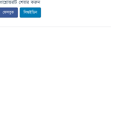
প্রশ্নোত্তরটি শেয়ার করুন
ফেসবুক
লিঙ্কইডিন