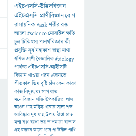
এইচএসসি-উদ্ভিদবিজ্ঞান
এইচএসসি-প্রাণীবিজ্ঞান
রোগ
রাসায়নিক
#ask
শরীর
রক্ত
আলো
#science
মোবাইল
ক্ষতি
চুল
চিকিৎসা
পদার্থবিজ্ঞান
কী
প্রযুক্তি
সূর্য
মহাকাশ
স্বাস্থ্য
মাথা
গণিত
প্রাণী
বৈজ্ঞানিক
#biology
পার্থক্য
এইচএসসি-আইসিটি
বিজ্ঞান
খাওয়া
গরম
#জানতে
শীতকাল
ডিম
বৃষ্টি
চাঁদ
কেন
কারণ
কাজ
বিদ্যুৎ
রং
সাপ
রাত
মনোবিজ্ঞান
শক্তি
উপকারিতা
লাল
আগুন
গাছ
মস্তিষ্ক
খাবার
সাদা
শব্দ
আবিষ্কার
দুধ
মাছ
উপায়
ঠাণ্ডা
হাত
মশা
স্বপ্ন
ব্যাথা
ভয়
তাপমাত্রা
বাতাস
গ্রহ
রসায়ন
কালো
গ্যাস
পা
উদ্ভিদ
পাখি