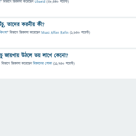
ন
" বিভাগে
জিজ্ঞাসা
করেছেন
Ubaeid
(
28,340
পয়েন্ট)
ঁচু, তাদের করনীয় কী?
চিকিৎসা
" বিভাগে
জিজ্ঞাসা
করেছেন
Muaz Affan Rafin
(
1,630
পয়েন্ট)
 উঁচু জায়গায় উঠলে ভয় লাগে কেনো?
" বিভাগে
জিজ্ঞাসা
করেছেন
বিজ্ঞানের পোকা
(
11,730
পয়েন্ট)