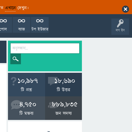
ারিত
এখানে
দেখুন।
পোল
ব্যাজ
টপ ইউজার
লগ ইন
10,987
18,690
টি প্রশ্ন
টি উত্তর
4,750
889,835
টি মন্তব্য
জন সদস্য