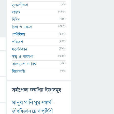
(81)
সৃজনশীলতা
(388)
লাইফ
(749)
বিবিধ
(385)
চিন্তা ও দক্ষতা
(620)
প্রাণিবিদ্যা
(225)
পরিবেশ
(487)
মনোবিজ্ঞান
(669)
তত্ত্ব ও গবেষণা
(112)
বাংলাদেশ ও বিশ্ব
(62)
মিথোলজি
সর্বাপেক্ষা জনপ্রিয় ট্যাগসমূহ
মানুষ
পানি
ঘুম
পদার্থ
-
জীববিজ্ঞান
চোখ
পৃথিবী