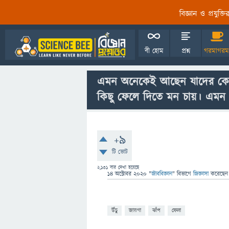
বিজ্ঞান ও প্রযুক্
বী হোম
প্রশ্ন
গরমাগরম
এমন অনেকেই আছেন যাদের কোনো
কিছু ফেলে দিতে মন চায়। এমন
+9
টি ভোট
2,131
বার দেখা হয়েছে
14 অক্টোবর 2020
"
জীববিজ্ঞান
" বিভাগে
জিজ্ঞাসা
করেছে
উঁচু
জায়গা
ঝাঁপ
ফেলা