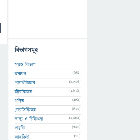
বিভাগসমূহ
সমস্ত বিভাগ
(641)
রসায়ন
(1,035)
পদার্থবিজ্ঞান
(1,829)
জীববিজ্ঞান
(159)
গণিত
(526)
জ্যোতির্বিজ্ঞান
(1,989)
স্বাস্থ্য ও চিকিৎসা
(736)
প্রযুক্তি
(67)
আইকিউ