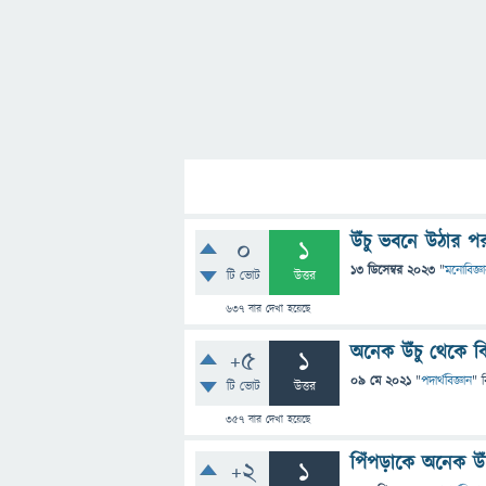
উঁচু ভবনে উঠার 
0
1
13 ডিসেম্বর 2023
"
মনোবিজ্ঞ
টি ভোট
উত্তর
637
বার দেখা হয়েছে
অনেক উঁচু থেকে 
+5
1
09 মে 2021
"
পদার্থবিজ্ঞান
" 
টি ভোট
উত্তর
357
বার দেখা হয়েছে
পিঁপড়াকে অনেক উ
+2
1