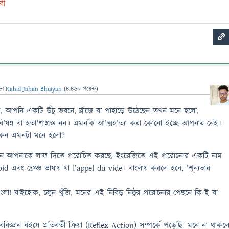
বী
েন
Nahid Jahan Bhuiyan
(
4,460
পয়েন্ট)
 আপনি একটি উঁচু ভবনে, ব্রীজে বা পাহাড়ে উঠেছেন তখন মনে হলো,
'ষন্ন বা হতা'শাগ্রস্ত নন। এমনকি আ'ত্মহ'ত্যা করা কোনো ইচ্ছে আপনার নেই।
কেন এমনটা মনে হলো?
আপনাকে লাফ দিতে প্ররোচিত করছে, ইংরেজিতে এই প্ররোচনার একটি নাম
d এবং ফ্রেঞ্চ ভাষায় যা l’appel du vide। বাংলায় করলে হবে, 'শূন্যতার
ংলা! যাইহোক, চলুন খুঁজি, মনের এই নিবিড়-নিষ্ঠুর প্ররোচনার পেছনে কি-ই বা
িজ্ঞান বইয়ে প্রতিবর্তী ক্রিয়া (Reflex Action) সম্পর্কে পড়েছি৷ মনে না থাকল