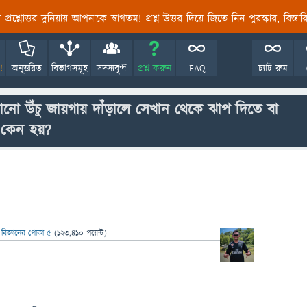
তির প্রশ্নোত্তর দুনিয়ায় আপনাকে স্বাগতম! প্রশ্ন-উত্তর দিয়ে জিতে নিন পুরস্কার, বিস্ত
!
অনুত্তরিত
বিভাগসমূহ
সদস্যবৃন্দ
প্রশ্ন করুন
FAQ
চ্যাট রুম
 উঁচু জায়গায় দাঁড়ালে সেখান থেকে ঝাপ দিতে বা
 কেন হয়?
ন
বিজ্ঞানের পোকা ৫
(
123,410
পয়েন্ট)