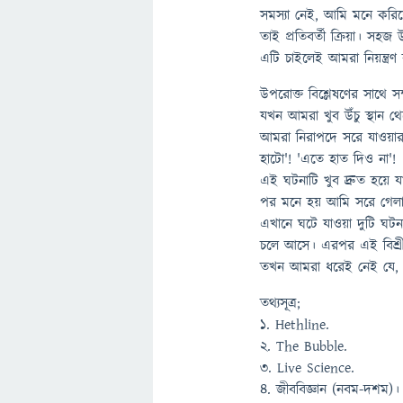
সমস্যা নেই, আমি মনে করিয়ে 
তাই প্রতিবর্তী ক্রিয়া। সহজ
এটি চাইলেই আমরা নিয়ন্ত্রণ 
উপরোক্ত বিশ্লেষণের সাথে স
যখন আমরা খুব উঁচু স্থান
আমরা নিরাপদে সরে যাওয়ার
হাটো'! 'এতে হাত দিও না'!
এই ঘটনাটি খুব দ্রুত হয়ে 
পর মনে হয় আমি সরে গেলা
এখানে ঘটে যাওয়া দুটি ঘট
চলে আসে। এরপর এই বিশ্রী
তখন আমরা ধরেই নেই যে, '
তথ্যসূত্র;
১. Hethline.
২. The Bubble.
৩. Live Science.
৪. জীববিজ্ঞান (নবম-দশম)।