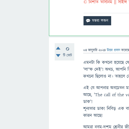
© নিশাত তাসনিম || সাইন্স 
0
04 জানুয়ারি 2024
উত্তর প্রদান
করেছ
টি ভোট
এমনটা কি কখনো হয়েছে যে,
'লা°ফ দেই'! অথচ, আপনি বি
কখনো ছিলোও না। তাহলে 
এই যে আপনার অবচেতন মন 
আছে, 'The call of the voi
ডাক'!
শূন্যতার ডাক! নিবিড় এক বা
কারন আছে!
আমরা নবম-দশম শ্রেনীর জীবব