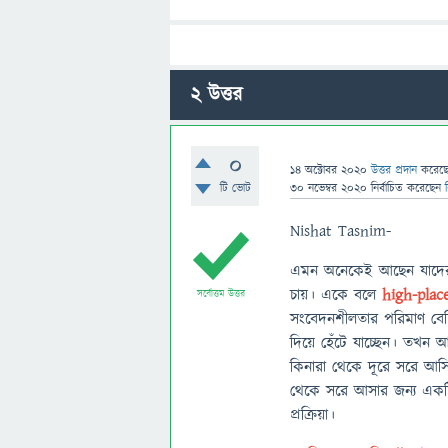
2
উত্তর
0
14 অক্টোবর 2020
উত্তর প্রদান
করেছ
টি ভোট
30 নভেম্বর 2020
নির্বাচিত
করেছেন
Nishat Tasnim-
এমন অনেকেই আছেন যাদের ক
চায়। একে বলে
high-pla
সর্বোত্তম উত্তর
সংবেদনশীলতার পরিমাণ বেশ
দিয়ে হেঁটে যাচ্ছেন। তখন 
কিনারা থেকে দূরে সরে আসি ক
থেকে সরে আসার জন্য একটি 
প্রক্রিয়া।