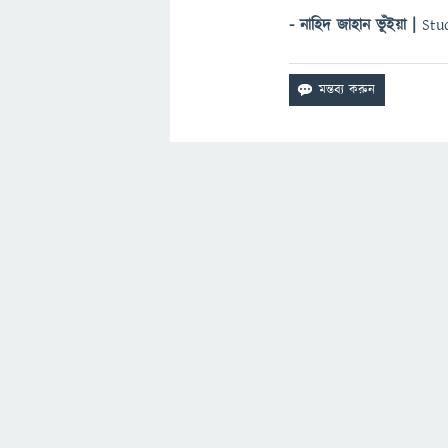
- নাহিদ জাহান ভূঁইয়া |
Stu