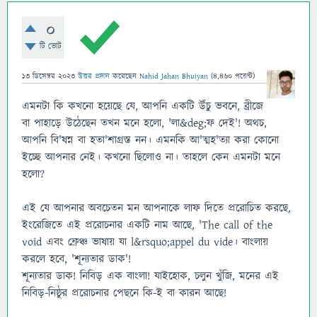
0
টি ভোট
13 ডিসেম্বর 2023
উত্তর প্রদান
করেছেন
Nahid Jahan Bhuiyan
(
4,460
পয়েন্ট)
এমনটা কি কখনো হয়েছে যে, আপনি একটি উঁচু ভবনে, ব্রীজে
বা পাহাড়ে উঠেছেন তখন মনে হলো, 'লা&deg;ফ দেই'! অথচ,
আপনি বি'ষন্ন বা হতা'শাগ্রস্ত নন। এমনকি আ'ত্মহ'ত্যা করা কোনো
ইচ্ছে আপনার নেই। কখনো ছিলোও না। তাহলে কেন এমনটা মনে
হলো?
এই যে আপনার অবচেতন মন আপনাকে লাফ দিতে প্ররোচিত করছে,
ইংরেজিতে এই প্ররোচনার একটি নাম আছে, 'The call of the
void এবং ফ্রেঞ্চ ভাষায় যা l&rsquo;appel du vide। বাংলায়
করলে হবে, 'শূন্যতার ডাক'!
শূন্যতার ডাক! নিবিড় এক বাংলা! যাইহোক, চলুন খুঁজি, মনের এই
নিবিড়-নিষ্ঠুর প্ররোচনার পেছনে কি-ই বা কারন আছে!