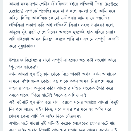
আমরা নবম-দশম শ্রেনীর জীববিজ্ঞান বইয়ে প্রতিবর্তী ক্রিয়া (Reflex
Action) সম্পর্কে পড়েছি৷ মনে না থাকলে সমস্যা নেই, আমি মনে
করিয়ে দিচ্ছি! আকস্মিক কোনো উদ্দীপনায় আমারা যে স্বয়ংক্রিয়
প্রতিক্রিয়া প্রকাশ করি তাই প্রতিবর্তী ক্রিয়া। সহজ উদাহরণ হলো,
আঙুলে সুঁই ফুটে গেলে নিজের অজান্তে মুহুর্তেই হাত সরিয়ে নেয়া।
এটি চাইলেই আমরা নিয়ন্ত্রণ করতে পারি না। এখানে সম্পূর্ণ কাজটি
করে সুষুম্নাকাণ্ড।
উপরোক্ত বিশ্লেষণের সাথে সম্পূর্ণ না হলেও অনেকটা সংযোগ আছে
'শূন্যতার ডাকের'।
যখন আমরা খুব উঁচু স্থান থেকে নিচে তাকাই অথবা যখন আমাদের
সামনে বি'পদজনক কোনো বস্তু থাকে তখন আমরা নিরাপদে সরে
যাওয়ার তাড়না অনুভব করি। আমদের মস্তিষ্ক সংকেত তৈরি করে
বলতে থাকে, 'পিছে হাটো'! 'এতে হাত দিও না'!
এই ঘটনাটি খুব দ্রুত হয়ে যায়। হয়তো মনের অজান্তে আমরা কিছুটা
নিরাপদে সরেও যাই। কিন্তু, সরে যাবার পর মনে হয় আমি সরে
গেলাম কেন! আমি কি লা'ফ দিতে চাচ্ছিলাম?
এখানে ঘটে যাওয়া দুটি ঘটনাই কয়েক সেকেন্ডের ভেতর ঘটে যায়
এবং লা'ফ দেয়ার বিষয়টি আমাদের মাথায় চলে আসে। এরপর এই