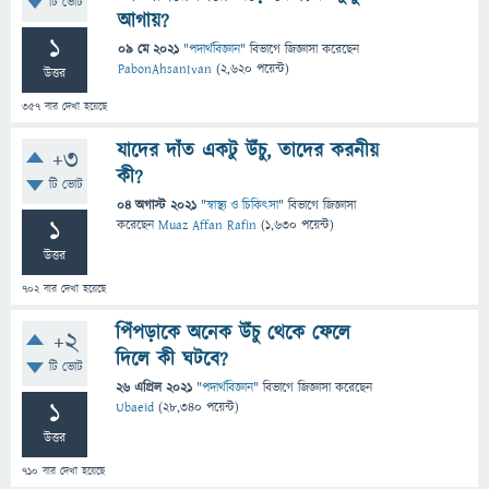
টি ভোট
আগায়?
1
09 মে 2021
"
পদার্থবিজ্ঞান
" বিভাগে
জিজ্ঞাসা
করেছেন
PabonAhsanIvan
(
2,620
পয়েন্ট)
উত্তর
357
বার দেখা হয়েছে
যাদের দাঁত একটু উঁচু, তাদের করনীয়
+3
কী?
টি ভোট
04 অগাস্ট 2021
"
স্বাস্থ্য ও চিকিৎসা
" বিভাগে
জিজ্ঞাসা
1
করেছেন
Muaz Affan Rafin
(
1,630
পয়েন্ট)
উত্তর
702
বার দেখা হয়েছে
পিঁপড়াকে অনেক উঁচু থেকে ফেলে
+2
দিলে কী ঘটবে?
টি ভোট
26 এপ্রিল 2021
"
পদার্থবিজ্ঞান
" বিভাগে
জিজ্ঞাসা
করেছেন
1
Ubaeid
(
28,340
পয়েন্ট)
উত্তর
710
বার দেখা হয়েছে