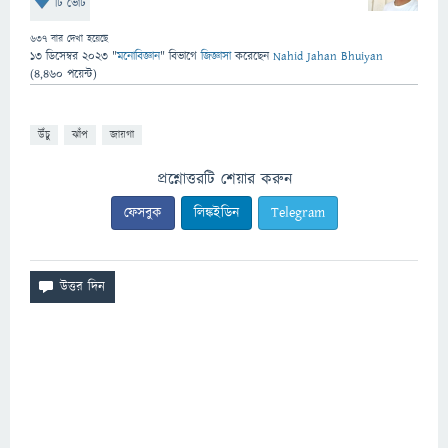
টি ভোট
637
বার দেখা হয়েছে
13 ডিসেম্বর 2023
"
মনোবিজ্ঞান
" বিভাগে
জিজ্ঞাসা
করেছেন
Nahid Jahan Bhuiyan
(
4,460
পয়েন্ট)
উঁচু
ঝাঁপ
জায়গা
প্রশ্নোত্তরটি শেয়ার করুন
ফেসবুক
লিঙ্কইডিন
Telegram