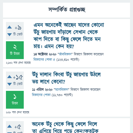
সম্পর্কিত প্রশ্নগুচ্ছ
এমন অনেকেই আছেন যাদের কোনো
+9
উঁচু জায়গায় দাঁড়ালে সেখান থেকে
টি ভোট
ঝাপ দিতে বা কিছু ফেলে দিতে মন
2
চায়। এমন কেন হয়?
টি উত্তর
14 অক্টোবর 2020
"
জীববিজ্ঞান
" বিভাগে
জিজ্ঞাসা
করেছেন
বিজ্ঞানের পোকা ৫
(
123,410
পয়েন্ট)
2,132
বার দেখা হয়েছে
উঁচু দালান কিংবা উঁচু জায়গায় উঠলে
+15
ভয় লাগে কেনো?
টি ভোট
11 এপ্রিল 2020
"
মনোবিজ্ঞান
" বিভাগে
জিজ্ঞাসা
করেছেন
1
বিজ্ঞানের পোকা
(
11,730
পয়েন্ট)
উত্তর
628
বার দেখা হয়েছে
অনেক উঁচু থেকে কিছু ফেলে দিলে
+5
তা এগিয়ে গিয়ে পড়ে কেন?কতটুকু