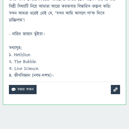
বিশ্রী বিষয়টি নিয়ে আমারা আরো কয়কবার বিস্তারিত কল্পনা করি!
তখন আমরা ধরেই নেই যে, 'তখন আমি আসলে লা'ফ দিতে
চাচ্ছিলাম'!
- নাহিদ জাহান ভূঁইয়া।
তথ্যসূত্র;
১. Hethline.
২. The Bubble.
৩. Live Science.
৪. জীববিজ্ঞান (নবম-দশম)।