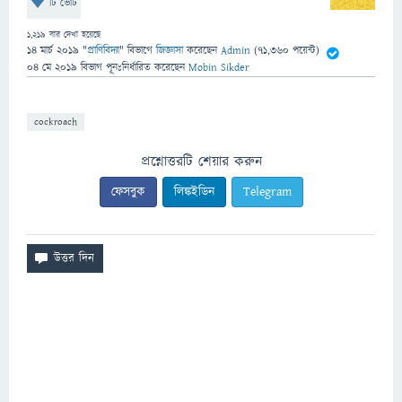
টি ভোট
1,219
বার দেখা হয়েছে
14 মার্চ 2019
"
প্রাণিবিদ্যা
" বিভাগে
জিজ্ঞাসা
করেছেন
Admin
(
71,360
পয়েন্ট)
04 মে 2019
বিভাগ পূনঃনির্ধারিত
করেছেন
Mobin Sikder
cockroach
প্রশ্নোত্তরটি শেয়ার করুন
ফেসবুক
লিঙ্কইডিন
Telegram