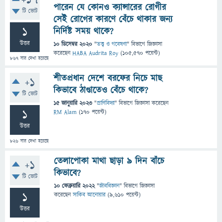
+17
পারেন যে কোনও ক্যান্সারের রোগীর
টি ভোট
সেই রোগের কারণে বেঁচে থাকার জন্য
1
নির্দিষ্ট সময় থাকে?
উত্তর
10 ডিসেম্বর 2020
"
তত্ত্ব ও গবেষণা
" বিভাগে
জিজ্ঞাসা
করেছেন
HABA Audrita Roy
(
105,570
পয়েন্ট)
867
বার দেখা হয়েছে
শীতপ্রধান দেশে বরফের নিচে মাছ
+1
কিভাবে ঠাণ্ডাতেও বেঁচে থাকে?
টি ভোট
15 জানুয়ারি 2023
"
প্রাণিবিদ্যা
" বিভাগে
জিজ্ঞাসা
করেছেন
1
RM Alam
(
170
পয়েন্ট)
উত্তর
826
বার দেখা হয়েছে
তেলাপোকা মাথা ছাড়া ৯ দিন বাঁচে
+1
কিভাবে?
টি ভোট
10 ফেব্রুয়ারি 2022
"
জীববিজ্ঞান
" বিভাগে
জিজ্ঞাসা
1
করেছেন
সাকিব আনোয়ার
(
9,610
পয়েন্ট)
উত্তর