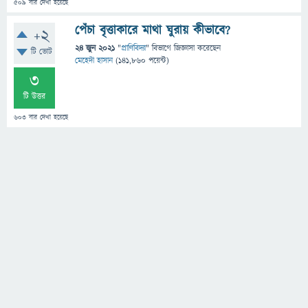
509
বার দেখা হয়েছে
পেঁচা বৃত্তাকারে মাথা ঘুরায় কীভাবে?
+2
24 জুন 2021
"
প্রাণিবিদ্যা
" বিভাগে
জিজ্ঞাসা
করেছেন
টি ভোট
মেহেদী হাসান
(
141,860
পয়েন্ট)
3
টি উত্তর
603
বার দেখা হয়েছে