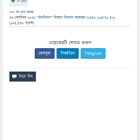
টি ভোট
372
বার দেখা হয়েছে
26 সেপ্টেম্বর 2020
"
জীববিজ্ঞান
" বিভাগে
জিজ্ঞাসা
করেছেন
HABA Audrita Roy
(
105,570
পয়েন্ট)
প্রশ্নোত্তরটি শেয়ার করুন
ফেসবুক
লিঙ্কইডিন
Telegram