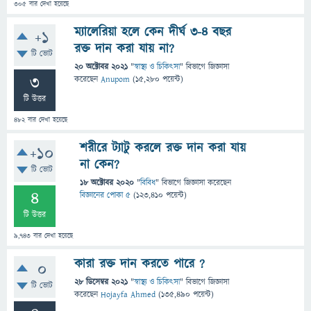
305
বার দেখা হয়েছে
ম্যালেরিয়া হলে কেন দীর্ঘ ৩-৪ বছর
+1
রক্ত দান করা যায় না?
টি ভোট
20 অক্টোবর 2021
"
স্বাস্থ্য ও চিকিৎসা
" বিভাগে
জিজ্ঞাসা
3
করেছেন
Anupom
(
15,280
পয়েন্ট)
টি উত্তর
482
বার দেখা হয়েছে
শরীরে ট্যাটু করলে রক্ত দান করা যায়
+10
না কেন?
টি ভোট
18 অক্টোবর 2020
"
বিবিধ
" বিভাগে
জিজ্ঞাসা
করেছেন
4
বিজ্ঞানের পোকা ৫
(
123,410
পয়েন্ট)
টি উত্তর
9,743
বার দেখা হয়েছে
কারা রক্ত ​​দান করতে পারে ?
0
28 ডিসেম্বর 2021
"
স্বাস্থ্য ও চিকিৎসা
" বিভাগে
জিজ্ঞাসা
টি ভোট
করেছেন
Hojayfa Ahmed
(
135,490
পয়েন্ট)