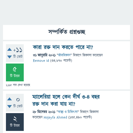
সম্পর্কিত প্রশ্নগুচ্ছ
কারা রক্ত ​​দান করতে পারে না?
+11
31 জানুয়ারি 2021
"
জীববিজ্ঞান
" বিভাগে
জিজ্ঞাসা
করেছেন
টি ভোট
Remove id
(
34,670
পয়েন্ট)
5
টি উত্তর
1,115
বার দেখা হয়েছে
ম্যালেরিয়া হলে কেন দীর্ঘ ৩-৪ বছর
0
রক্ত দান করা যায় না?
টি ভোট
28 ডিসেম্বর 2021
"
স্বাস্থ্য ও চিকিৎসা
" বিভাগে
জিজ্ঞাসা
2
করেছেন
Hojayfa Ahmed
(
135,490
পয়েন্ট)
টি উত্তর