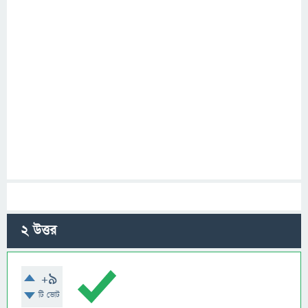
2
উত্তর
+9
টি ভোট